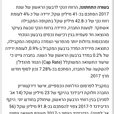
בשורה התחתונה
, הרווח הנקי לרבעון הראשון של שנת
2017 הסתכם בכ-41 מיליון שקל, ירידה של כ-4% לעומת
רווח נקי של כ-42.8 מיליון שקל בתקופה המקבילה
אשתקד. לטענת החברה, הירידה ברווח הנקי נובעת בעיקר
מהוצאה חד פעמית בגין רכישת נכסים ברבעון הנוכחי
ומהכנסות גדולות יותר מהפרשי הצמדה בתקופה המקבילה,
כתוצאה מירידת המדד ברבעון המקביל ב-0.9%, לעומת ירידה
של 0.2% במדד ברבעון הראשון של השנה. בחברה ציינו כי
שיעור התשואה המשוקלל (Cap Rate) הנגזר מהנדל"ן
להשקעה של החברה, הסתכם בכ-7.28% נכון לסוף חודש
מרץ 2017.
במקביל לפרסום הדו"חות הכספיים, אישר דירקטוריון
החברה חלוקת דיבידנד בהיקף של 23 מיליון שקל (14 אג'
למניה) בגין רווחי הרבעון הראשון, שיחולק בחודש יוני. היקף
הדיבידנד ל-2017 צפוי להסתכם בכ-91.8 מיליון שקל (56
אג' למניה). הדיבידנד הצפוי ב-2017 משקף תשואה צפויה