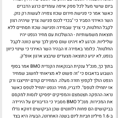
ביום שישי מעל לכל ספק איפה עומדים כרגע הדברים
כאשר אמר כי פגישת חירום שכזו צפויה לעשות רק נזק.
השר האירני הסביר כי "בכדי לכנס פגישה צריך שיהיה רצון
לקבל החלטות, כי צריך שבמידה ופגישה שכזו תסתיים ללא
תוצאות משמעותיות - ההשלכות עם מחיר הנפט יהיו
שליליות. וכרגע לא זיהינו שום סימן לכך שיש כוונה לקבל
החלטות". כלומר באמירה זו הבהיר השר האירני כי שינוי כיוון
בנפט, לא יגיע כתוצאה מצעדים שיבצע ארגון אופ"ק.
בתוך כך, מנכ"ל ענקית הבנקאות הקנדית BMO אמר בסוף
השבוע בדאבוס כי "זה פשוט לא מציאותי לחשוב שמחיר
הנפט הולך לקפוץ חזרה מעלה. המחירים קודם יתייצבו ורק
אז יתחילו לטפס". לדבריו, מחיר הנפט יתחיל לטפס כאשר
נראה ההפקה תצטמצם והמפיקים יפסיקו לנסות למקסם
את המכירות. מנכ"ל BMO מסביר כי הדיבורים על הירידה
בביקושים הם פחות רלוונטים שכן הביקושים דווקא גדלו
ב-1.6 מיליון חביות ליום בשנה האחרונה, הבעיה היא בצד