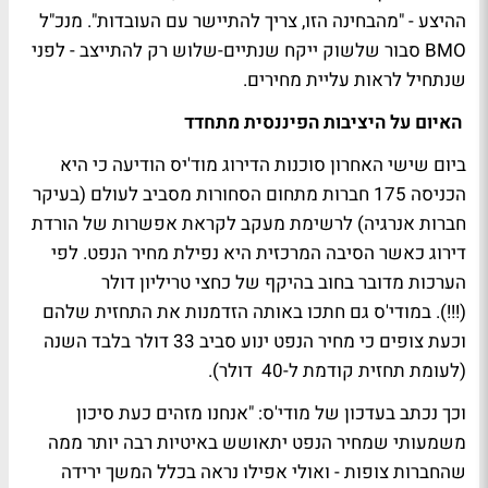
ההיצע - "מהבחינה הזו, צריך להתיישר עם העובדות". מנכ"ל
BMO סבור שלשוק ייקח שנתיים-שלוש רק להתייצב - לפני
שנתחיל לראות עליית מחירים.
האיום על היציבות הפיננסית מתחדד
ביום שישי האחרון סוכנות הדירוג מוד'יס הודיעה כי היא
הכניסה 175 חברות מתחום הסחורות מסביב לעולם (בעיקר
חברות אנרגיה) לרשימת מעקב לקראת אפשרות של הורדת
דירוג כאשר הסיבה המרכזית היא נפילת מחיר הנפט. לפי
הערכות מדובר בחוב בהיקף של כחצי טריליון דולר
(!!!). במודי'ס גם חתכו באותה הזדמנות את התחזית שלהם
וכעת צופים כי מחיר הנפט ינוע סביב 33 דולר בלבד השנה
(לעומת תחזית קודמת ל-40 דולר).
וכך נכתב בעדכון של מודי'ס: "אנחנו מזהים כעת סיכון
משמעותי שמחיר הנפט יתאושש באיטיות רבה יותר ממה
שהחברות צופות - ואולי אפילו נראה בכלל המשך ירידה