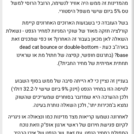
מהמדינות זה ממש היה אוויר לנשימה, הרובל הרוסי למשל
טס 5% ביום שישי משפל היסטורי.
בשל העובדה כי בשבועות הארוכים האחרונים קיימת
קורלציה חזקה מאוד של שוקי המניות למחיר הנפט - נשאלת
השאלה לאן מכאן בעבור זה האחרון? או כפי שמכנים זאת
בארה"ב כעת - dead cat bounce or double-bottom
base? (בתרגום חופשי, קפיצה של חתול מת או שראינו
תחתית אמיתית של מחיר החבית?).
בעניין זה נציין כי לא הייתה סיבה של ממש בסוף השבוע
לטיסה הזו במחיר הנפט (זינק 9% ביום שישי ל-32.2 דולר)
ולכן ההערכה היא שמדובר בסוחרים שמעריכים שהשוק
נמצא ב'מכירות יתר', ולכן השאלה נותרת בעינה.
לאחרונה נשמעו קריאות מצד מדינות כמו ונצאולה או ניגריה
לקיום פגישת חירום של ראשי ארגון אופ"ק וזאת נוכח
המפולת במחיר הנפט. עם זאת, שר הנפט של אירן הבהיר