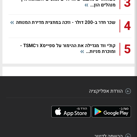
3
מנהלים הון...
4
שכר חדר ב-200 דולר - וזכה במחצית מדירת המנוחה
5
קת׳י ווד מגדילה את ההימור על ספייסX ו־TSMC -
ומוכרת מניות...
הורדת אפליקציה
הרשמה לדיוור