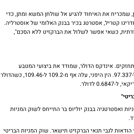
, שמכריח את האיחוד להגיע אל שולחן המשא ומתן, כדי
דריגו קטריל, אסטרטג בכיר בבנק האלומי של אוסטרליה.
דתית, כשאי אפשר לשלול את הברקזיט ללא הסכם",
זקים. אינדקס הדולר, שמודד את ביצועי המטבע
האמריקאי כנגד מטבעות אחרים, עלה מ-97 ל-97.337. הין היפני, עלה אף מ-109.2 ל-109.46, כשהדולר
ריטי"
יות ואסטרטגיה בבנק יוליוס בר התייחס לשוק המניות
הודאות לגבי תנאי הברקזיט תישאר. שוק המניות הבריטי