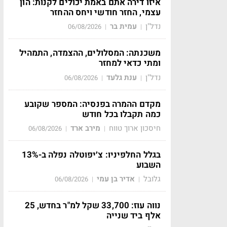
איזו דירה אתם באמת יכולים לקנות: הון
עצמי, החזר חודשי ויחס ההחזר
נדל"ן
עמית בר
06/08/2026
|
|
משכנתה: המסלולים, ההצמדה, התמהיל
ומתי כדאי למחזר
נדל"ן
ענת גלעד
06/08/2026
|
|
מקדם ההמרה בפנסיה: המספר שקובע
כמה תקבלו בכל חודש
חיסכון ארוך טווח
מירב ארד
06/08/2026
|
|
בגלל החלפיניו: צ׳יפוטלה נפלה ב-13%
השבוע
גלובל
אדיר בן עמי
06/08/2026
|
|
נווה עוז: 33,700 שקל למ"ר בחדש, 25
אלף ביד שנייה