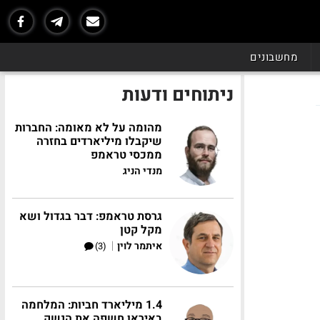
מחשבונים
ניתוחים ודעות
מהומה על לא מאומה: החברות
שיקבלו מיליארדים בחזרה
ממכסי טראמפ
מנדי הניג
גרסת טראמפ: דבר בגדול ושא
מקל קטן
|
איתמר לוין
(3)
1.4 מיליארד חביות: המלחמה
באיראן חשפה את הנשק