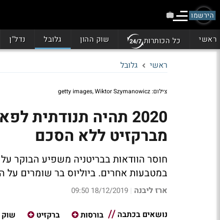
הירשמו
ראשי
שוק ההון
גלובל
נדל"ן
כל הכותרות
ראשי
גלובל
צילום: getty images, Wiktor Szymanowicz
2020 תהיה תנודתית ל
מברקזיט ללא הסכם
חוסר הוודאות בבריטניה משפיע הבוקר על 
במטבעות אחרים. ביוליוס בר שומרים על ה
ארז ליבנה
18/12/2019 09:50
|
נושאים בכתבה
בורסות
ברקזיט
שוק ה