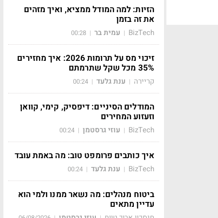
הזיות: למה המודל ממציא, ואיך מזהים
את זה בזמן
BizTech
עמית בר
00:28
|
|
זיכוי מס על תרומות 2026: איך מחזירים
35% מכל שקל שתרמתם
קריירה
ענת גלעד
00:24
|
|
המודלים הסיניים: דיפסיק, קימי, קוואן
וזעזוע המחירים
BizTech
עוזי גרסטמן
00:24
|
|
איך כותבים פרומפט טוב: מה באמת עובד
BizTech
ענת גלעד
00:24
|
|
ביטוח מנהלים: מה נשאר ממנו ולמי הוא
עדיין מתאים
חיסכון ארוך טווח
עוזי גרסטמן
06/08/2026
|
|