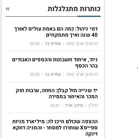
כותרות מתגלגלות
דמי ניהול: כמה הם באמת עולים לאורך
40 שנה ואיך מתמקחים
חיסכון ארוך טווח
עמית בר
02:09
|
|
ניוד, איחוד חשבונות והכספים האבודים
בהר הכסף
חיסכון ארוך טווח
עמית בר
05:25
|
|
יד שנייה מול קבלן: החוזה, ערבות חוק
המכר והאיחור במסירה
נדל"ן
מירב ארד
03:41
|
|
ההצפה שכולם חיכו לה: מיליארד מניות
ספייסX שוחררו למסחר - והמניה דווקא
זינקה