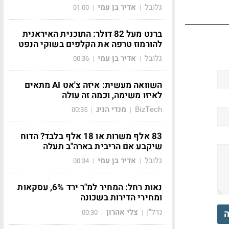
גלובל
אדיר בן עמי
01:00
|
|
ברנט מעל 82 דולר: התוכנית האיראנית
להורמוז טרפה את הקלפים בשוקי הנפט
גלובל
אדיר בן עמי
00:36
|
|
השוואה מעשית: איזה צ'אט AI מתאים
לאיזו משימה, וכמה זה עולה
BizTech
מנדי הניג
00:35
|
|
83 אלף משרות או 18 אלף בלבד? הדוח
שיקבע אם הריבית בארה"ב תעלה
גלובל
אדיר בן עמי
00:34
|
|
נאות רחל: המחיר למ"ר ירד 6%, עסקאות
ומחירי הדירות בשכונה
נדל"ן
צלי אהרון
ה
00:30
|
|