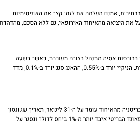
 בבחירות, אמנם העלתה את לזמן קצר את האופטימיות
ועל את היציאה מהאיחוד האירופאי, גם ללא הסכם, מהדהדת
ר בבורסות אסיה מתנהל בצורה מעורבת, כאשר בשעה
האחרונה מרבית המדדים עוברים לירידות קלות. הניקיי יורד ב-0.55%, ההאנג סנג יורד ב-0.1%, מדד
כאמור, התאריך החדש שנקבע ליציאתה של בריטניה מהאיחוד עומד על ה-31 לינואר, תאריך שג'ונסון
רוצה לעמוד בו בכל מחיר. בשל כך, אתמול הפאונד הבריטי איבד יותר מ-1% ביחס לדולר ונסגר על