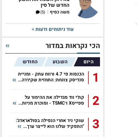
החדש של סין
|
משה כסיף
(5)
עוד ניתוחים ודעות
הכי נקראות במדור
היום
השבוע
החודש
1
הכנסות פי 4.7 ורווח עתק - ומניית
סנדיסק צונחת: התחזית שקיררה...
2
קת׳י ווד מגדילה את ההימור על
ספייסX ו־TSMC - ומוכרת מניות...
3
שוקי ניר אחרי הנפילה בסולאראדג':
"התפקיד שלנו הוא לייצר ערך...