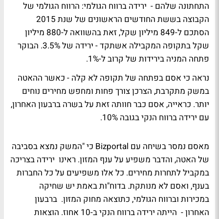
התחתונה שלהם - ירידה ברווח הגולמי: הרווח הגולמי של
הקבוצה בששת החודשים הראשונים של שנת 2015
הסתכם ל-849 מיליון שקל, זאת בהשוואה ל-880 מיליון
שקל בתקופה המקבילה אשתקד - ירידה של 3.5%. הבוקר
פתחה המניה בירידות של קרוב ל-1%.
נראה כי אסם בפתחה של תקופה לא קלה - כאשר ההאטה
במשק מתקרבת, הצרכן צורך פחות ומחפש מחירים נוחים
יותר. כראייה, אסם כבר חוותה זאת על בשרה ברבעון האחרון,
עם ירידה ברווח הנקי בגובה 10%.
מאסם נמסר בשיחה עם Bizportal כי "המשק נמצא בסביבה
של האטה, והדבר משפיע על ענף המזון. ראינו ירידה בצריכה
במקביל לתחרות מחירים. כל אלו משפיעים על כל החברות
בענף, ואסם לא מנותקת. בדוח"ות באמת יש שחיקה
במכירות וברווח הגולמי, כתוצאה מחוק המזון. ברבעון
האחרון - הייתה ירידה ברווח הנקי ב-10 אחוז. הוצאות