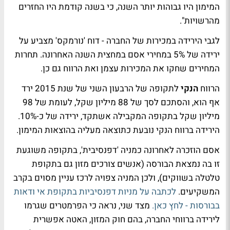
המימון היו גבוהות יותר השנה, כי בשנה קודמת היו החזרים
מהרשויות".
לגבי הירידה במכירות של החברה - דוח 'נורמקס' מצביע על
ירידה של 5% במחירי אסם במחצית השנה האחרונה. תחרות
המחירים שחקו את המכירות עצמן ואת הרווח גם כן.
הרווח
הנקי
לתקופה של הרבעון השני של שנת 2015 ירד
אף הוא, והסתכם לסך של 88 מיליון שקל, לעומת של 98
מיליון שקל בתקופה המקבילה אשתקד, ירידה של כ-10%.
הירידה ברווח הנקי נובעת כתוצאה מעליה בהוצאות המימון.
אסם הוזכרה לאחרונה כמניה 'דפנסיבית', בתקופה משוגעת
זו בה נמצאת הבורסה (אנשים צורכים מזון גם בתקופת
טלטלה בשווקים), ולכן המניה צפויה לרכז עניין מסוים בקרב
המשקיעים.
לכתבה על מניות דפנסיביות בתקופת אי ודאות
בבורסות - לחץ כאן.
מצד שני, נראה כי הפרמטרים שגרמו
לירידה ברווחי החברה, בהם חוק המזון, האטה אפשרית