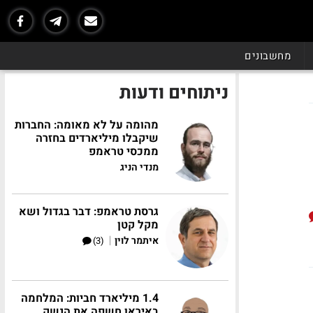
מחשבונים
ניתוחים ודעות
מהומה על לא מאומה: החברות
שיקבלו מיליארדים בחזרה
ממכסי טראמפ
מנדי הניג
גרסת טראמפ: דבר בגדול ושא
מקל קטן
|
איתמר לוין
(3)
1.4 מיליארד חביות: המלחמה
באיראן חשפה את הנשק