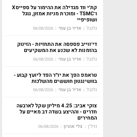
קת׳י ווד מגדילה את ההימור על ספייסX
ו־TSMC - ומוכרת מניות אמזון, גוגל
ושופיפיי
גלובל
אדיר בן עמי
06/08/2026
|
|
די־ווייב פספסה את התחזיות - הזינוק
בהזמנות לא שכנע את המשקיעים
גלובל
אדיר בן עמי
06/08/2026
|
|
טראמפ הפך את יו״ר הפד ליועץ קבוע -
בוושינגטון חוששים מהשלכות
גלובל
אדיר בן עמי
06/08/2026
|
|
צוקי אביב: 4.25 מיליון שקל לארבעה
חדרים - וההיצע בשדה דב מאיים על
המחירים
נדל"ן
צלי אהרון
06/08/2026
|
|