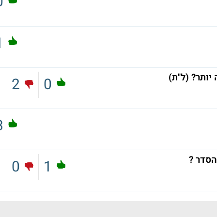
0
1
ותר? (ל"ת)
2
0
3
הסדר ?
0
1