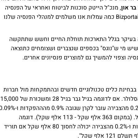
 בר און
, מנכ"ל הייטק סוכנות לביטוח ואחראי על הפנסיה
של מועדון הצרכנות הייטקזון מסביר לגולשי Bizportal כמה עמלות אנו משלמים למנהלי הפנסיה שלנו
ה בעיקר בגלל התארכות תוחלת החיים וחשש שתתקשה
שיש מי ש"נוגס" בכספים שנצברים ושצומחים כתוצאה
יה וצפוי להמשיך גם למוצרים פנסיונים אחרים.
 בבחינת כלים טכנולוגיים חדשים ובהתמקחות מול חברות
הביטוח, בדיוק כפי שהישראלים עושים עם הסלולר. אם לדוגמה בגיל גבר בגיל 28 ומשכורת של 15,000
שקל משלם עמלות של 4% מההפקדות ו-0.25% מהצבירה עובר לקרן שגובה 0.9% מהההפקדות ו-%
- החיסכון בדמי הניהול קרוב לרבע מיליון שקל. (במקום 363 אלף שקל - 113 אלף שקל). דוגמה
נוספת: אישה בת 30 שמשלמת 3% מההפקדות ו-0.2% מהצבירה יכולה לחסוך 80 אלף שקל אם תוריד