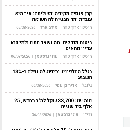
קרן פנסיה מקיפה ומשלימה: איך היא
עובדת ומה מבטיח לה תשואה
חיסכון ארוך טווח
מירב ארד
06/08/2026
|
|
ביטוח מנהלים: מה נשאר ממנו ולמי הוא
עדיין מתאים
חיסכון ארוך טווח
עוזי גרסטמן
06/08/2026
|
|
בגלל החלפיניו: צ׳יפוטלה נפלה ב-13%
השבוע
גלובל
אדיר בן עמי
06/08/2026
|
|
נווה עוז: 33,700 שקל למ"ר בחדש, 25
אלף ביד שנייה
נדל"ן
עוזי גרסטמן
06/08/2026
|
|
כפר גנים ג': 30 אלף שקל למ"ר, והמחיר