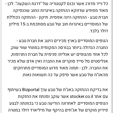
כל נייר מדורג אשר נכנס לקטגוריה של "דרגת השקעה". לכן -
מאוד מפתיע שדווקא ההחזקה באיגרות החוב שהנפיקה
חברת טבע - ההחזקה הינה אפסית. תיקון - ההחזקה הכוללת
של המוסדיים באיגרות חוב של טבע מסתכמת ב-15 מיליון
דולר בלבד.
הגופים המוסדיים בארץ מכירים היטב את חברת טבע -
החברה הגדולה ביותר בבורסה המקומית במונחי שווי שוק.
לכל אחד מהגופים יש אנליזה פנימית על חברת התרופות,
אנליסטים סל סייד סוקרים את החברה ואין אדם שלא מכיר
את החברה. לכן - תמוה מאוד מדוע המוסדיים מתרחקים
מהאג"ח של טבע אשר סיפק עד כה תשואות נאות.
את בדיקת ההחזקה באג"ח של טבע ערך Bizportal בשיתוף
עם אתר stocker.co.il אשר עוקב ומנתח את החזקות
הגופים המוסדיים. לאחרונה הודיעה טבע כי בכוונתה לבצע
פידיון מוקדם של אג"חים בהיקף של מיליארד דולר במטרה