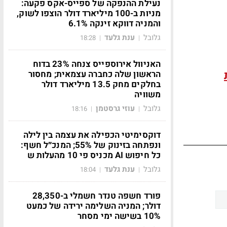
נעילת ההנפקה של ספייס-אקס פקעה:
מניות ב-100 מיליארד דולר הוצפו לשוק,
והמניה דווקא זינקה 6.1%
גלובל
ענת גלעד
18:28
|
|
האניוול אירוספייס צנחה 23% בדוח
הראשון שלה כחברה עצמאית; מחסור
בחלקים מחק 13.5 מיליארד דולר
משוויה
גלובל
עוזי גרסטמן
18:16
|
|
דוקסימיטי הכפילה את עצמה בין לילה
ונפתחה בזינוק של 55%; המנכ״ל חשף:
כל חיפוש AI מכניס פי 10 מהעלות ש
גלובל
ענת גלעד
18:04
|
|
פורד חשפה טנדר חשמלי ב-28,350
דולר; המניה השלימה ירידה של כמעט
10% בשישה ימי מסחר