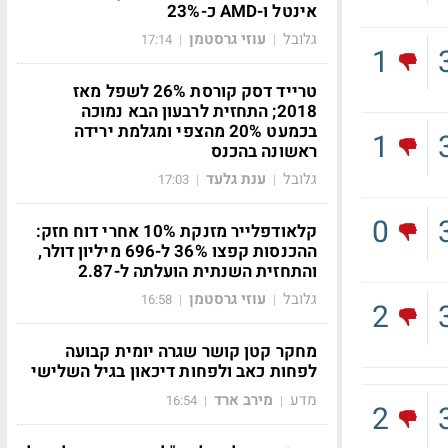
אינטל ו-AMD כ-23%
גלובל
עוזי גרסטמן
17:14
|
|
1
טרייד דסק קורסת 26% לשפל מאז
2018; התחזית לרבעון הבא נמוכה
בכמעט 20% מהצפי ומגלמת ירידה
1
ראשונה בהכנס
גלובל
ענת גלעד
17:03
|
|
0
קלאודפלייר מזנקת 10% אחרי דוח חזק:
ההכנסות קפצו 36% ל-696 מיליון דולר,
והתחזית השנתית הועלתה ל-2.87
גלובל
עוזי גרסטמן
16:58
|
|
2
מחקר קטן קושר שגרה יומית קבועה
לפחות כאב ולפחות דיכאון בגיל השלישי
מדע
מירב ארד
16:54
|
|
2