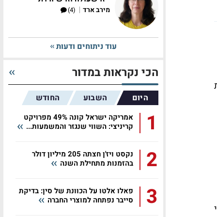
|
מירב ארד
(4)
עוד ניתוחים ודעות
הכי נקראות במדור
זיות
היום
השבוע
החודש
1
אמריקה ישראל קונה 49% מפרויקט
קריניצי: השווי שנגזר והמשמעות...
2
נקסט ויז'ן חצתה 205 מיליון דולר
בהזמנות מתחילת השנה
3
פאלו אלטו על הכוונת של סין: בדיקת
סייבר נפתחה למוצרי החברה