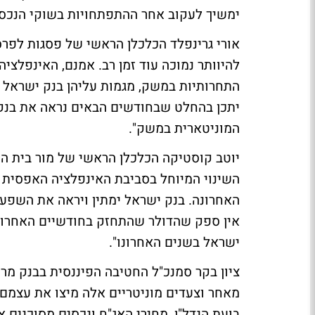
ימשיך לעקוב אחר ההתפתחויות בשוקי הנכסים
אורי גרינפלד
הכלכלן הראשי של פסגות לפרסו
להיוותר נמוכה עוד זמן רב. אמנם, האינפלצי
התחרותיות במשק, מגמות עליהן בנק ישראל לא
יתכן בהחלט שבחודשים הבאים נראה את בנק
המוניטארית במשק".
יוטב קוסטיקה
השינוי המיוחל בסביבת האינפלציה האפסית
האחרונה. בנק ישראל ימתין ויראה את השפעת
אין ספק שהדולר שהתחזק בחודשיים האחרונ
ישראל בשנים האחרונו".
ציון בקר
סמנכ"ל החטיבה הפיננסית בבנק מרכנ
מאחר וצעדים מוניטריים אלה מיצו את עצמם
בועת הנדל"ן, מחירי האג"ח ונכסים מסוכנים א