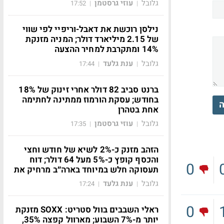
גלובל
עוזי גרסטמן
17:52
|
|
נילסן רוכשת את דאבל-וריפיי לפי שווי
של 2.15 מיליארד דולר; המניה מזנקת
14% ומתקרבת למחיר ההצעה
גלובל
ענת גלעד
17:44
|
|
ברנט סביב 82 דולר אחרי זינוק של 18%
בחודש; עסקת הורמוז ממתינה לחתימה
ה
אחת בטהרן
גלובל
עוזי גרסטמן
17:35
|
|
הזהב מזנק כ-2% לשיא של חודש וחצי
והכסף קופץ כ-5% מעל 64 דולר; דוח
0
תעסוקה חלש במיוחד בארה״ב מרחיק את
גלובל
ענת גלעד
17:24
|
|
0
ראלי השבבים בוול סטריט: SOXX מזנקת
יותר מ-7% השבוע; מארוול קפצה 35%,