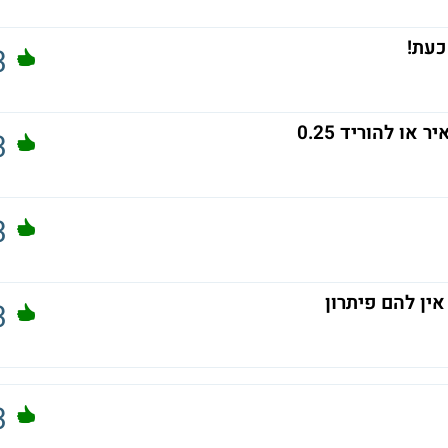
כעת!
3
3
3
ין להם פיתרון
3
3