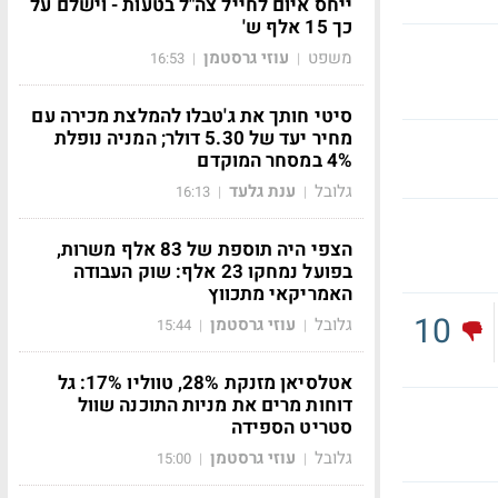
ייחס איום לחייל צה"ל בטעות - וישלם על
כך 15 אלף ש'
משפט
עוזי גרסטמן
16:53
|
|
סיטי חותך את ג'טבלו להמלצת מכירה עם
מחיר יעד של 5.30 דולר; המניה נופלת
4% במסחר המוקדם
גלובל
ענת גלעד
16:13
|
|
הצפי היה תוספת של 83 אלף משרות,
בפועל נמחקו 23 אלף: שוק העבודה
האמריקאי מתכווץ
10
גלובל
עוזי גרסטמן
15:44
|
|
אטלסיאן מזנקת 28%, טווליו 17%: גל
דוחות מרים את מניות התוכנה שוול
סטריט הספידה
גלובל
עוזי גרסטמן
15:00
|
|