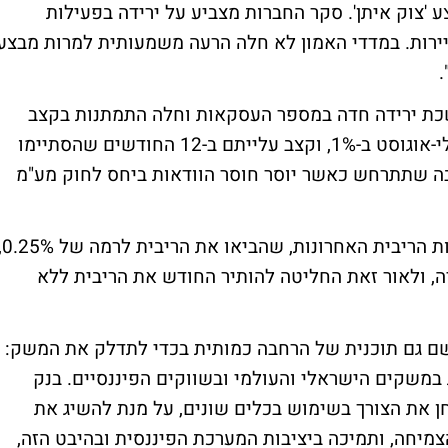
'צוק איתן'. סקר החברות מצביע על ירידה בפעילות
יירות. במדדי האמון לא חלה הרעה משמעותית למרות מבצע
.
משכת ירידה חדה במספר העסקאות וחלה התמתנות בקצב
נטילת המשכנתאות - "מחירי הדירות ירדו ביולי-אוגוסט ב-1%, וקצב עלייתם ב-12 החודשים שהסתיימו
ריך את התגובה שתתרחש כאשר יוסר חוסר הוודאות ביחס לחוק מע"מ
"הוועדה המוניטרית סבורה שהשפעות הפחתות הריבי
יה, ולאור זאת החליטה להותיר החודש את הריבית ללא
שם גם תוכנית של הרחבה כמותית בכדי לתדלק את המשק:
במשקים הישראלי והעולמי ובשווקים הפיננסיים. בנק
ן את הצורך בשימוש בכלים שונים, על מנת להשיג את
הצמיחה, ותמיכה ביציבות המערכת הפיננסית ובהיבט הזה,