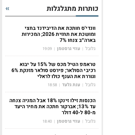
כותרות מתגלגלות
וונדי'ס חותכת את הדיבידנד בחצי
ומושכת את תחזית 2026; המכירות
בארה״ב צנחו 7%
גלובל
עוזי גרסטמן
19:09
|
|
טראמפ הטיל מכס של 15% על יבוא
רכיבי הסולאר; פירסט סולאר מזנקת 6%
וגוררת את הענף כולו לראלי
גלובל
ענת גלעד
18:58
|
|
הכנסות זילו זינקו 18% אבל המניה צנחה
עד 13%; אברקור חתכה את מחיר היעד
מ-80 ל-40 דולר
גלובל
עוזי גרסטמן
18:40
|
|