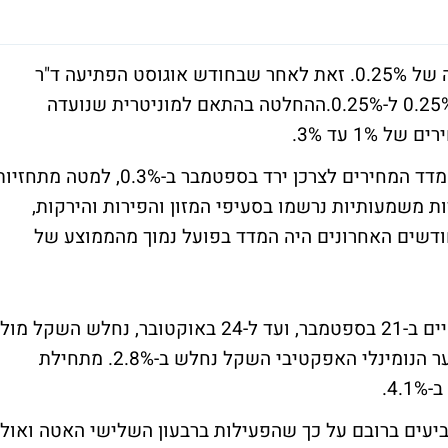
בנק ישראל החליט להשאיר את הריבית בגובה של 0.25%. זאת לאחר שבחודש אוגוסט הפתיעה ד"ר
ההחלטה בהתאם למוניטרית שנועדה
1% עד 3%.
בבנק ישראל מסבירים כי: "נתוני האינפלציה, מדד המחירים לצרכן ירד בספטמבר ב-0.3%, למטה מתח
שצפו בממוצע ירידה של 0.1%. ירידות משמעותיות נרשמו בסעיפי המזון והפירות והירקות,
סעיף לא נרשמה עלייה. ב-5 מתוך 6 החודשים האחרונים היה המדד בפועל נמוך מהממוצע של
לגבי שוק המט"ח: מאז הדיון המוניטרי שהתקיים ב-21 בספטמבר, ועד ל-24 באוקטובר, נחלש השקל מול
הדולר ב-4.1%, מול האירו ב-2%, ובמונחי השער הנומינלי האפקטיבי השקל נחלש ב-2.8%. מתחילת
4.
יעים ברובם על כך שהפעילות ברבעון השלישי האטה ואולי