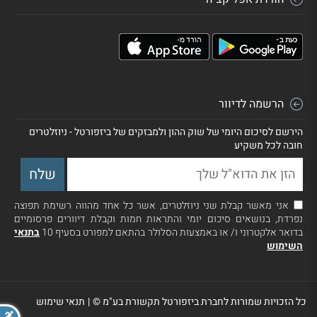
הרשמה לדיוור
הירשם לסיכום היומי של שוק ההון ולמבזקים של ביזפורטל - ניוזלטרים
חובה לכל משקיע
אני מאשר קבלת שני ניוזלטרים, אשר כל אחד מהווה רשימת תפוצה
נפרדת, בנושאים סיכום יומי והתראות חמות וקבלת דיוורים פרסומיים
בדואר אלקטרוני ו/ או באמצעות הסלולר בהתאם למפורט בסעיף 10
בתנאי
השימוש
כל הזכויות שמורות לחברת ביזפורטל תקשורת בע"מ ©
|
תנאי שימוש