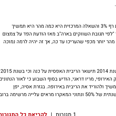
בשבוע החולף חצתה התשואה ל-10 שנים את רף 3% והשאלה המרכזית היא כמה מהר היא תמשיך
 "לפי תגובת השווקים בארה"ב מאז הודעת הפד על צמצום
הר יותר מכפי שהעריכו עד כה, אך זה יהיה לרמה נמוכה
נגיד הפדרל ריזרב הודיע כי ככל הנראה גם בשנת 2014 תישאר הריבית האפסית על כנה וכי בשנת 2015
ל 1%. מנגד, נגיד הבנק האירופי, מריו דראגי, הודיע בסוף השבוע כי לאור הנתונים
שיך ולהוריד את הריבית באירופה. בגזרת אסיה, יפן
מפגינה חוזק כאשר הבורסה משלימה עלייה שנתית של 50% ונתוני המאקרו מראים עלייה מרשימה ברוב
1 תגובות
|
לקריאת כל התגובות