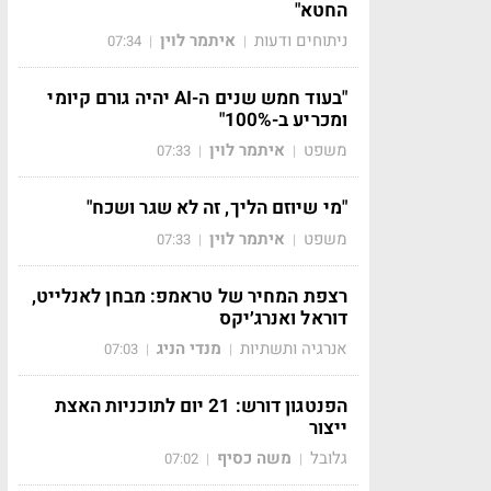
החטא"
ניתוחים ודעות
איתמר לוין
07:34
|
|
"בעוד חמש שנים ה-AI יהיה גורם קיומי
ומכריע ב-100%"
משפט
איתמר לוין
07:33
|
|
"מי שיוזם הליך, זה לא שגר ושכח"
משפט
איתמר לוין
07:33
|
|
רצפת המחיר של טראמפ: מבחן לאנלייט,
דוראל ואנרג׳יקס
אנרגיה ותשתיות
מנדי הניג
07:03
|
|
הפנטגון דורש: 21 יום לתוכניות האצת
ייצור
גלובל
משה כסיף
07:02
|
|