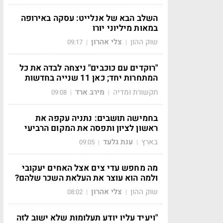
השלב הבא של אנלייט: עסקה באירופה
במאות מיליוני יורו
שוק ההון
צלי אהרון
09:17
|
|
"רוקדים עם כוכבים" ניצחה לבדה את כל
המתחרות יחד; כאן 11 שנייה בחדשות
תקשורת ומדיה
מירב ארד
09:08
|
|
בחמישה תושבים: נתניה עקפה את
ראשון לציון ותפסה את המקום הרביעי
בארץ
ענת גלעד
09:05
|
|
מה מחפש עדי צים אצל האחים יעקובי
ולמה הוא עוצר את העלאת השכר שלהם?
שוק ההון
צלי אהרון
08:02
|
|
"ויעיד עליו יודע תעלומות שלא ישוב לזה