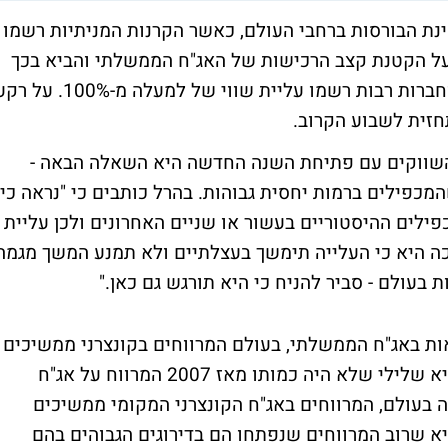
הקרנות המניתיות רשמו
 על הקטנת קצב הרכישות של האג"ח הממשלתי והביא בכך
את התשואה על אג"ח עשר שנים למעל 3%, וחברות רבות רשמו עליית שווי של למעלה מ-100%. 
זית לשבוע הקרוב.
 השווקים עם פתיחת השנה החדשה היא השאלה הבאה -
מכפילים ברמות יחסית גבוהות. בהרל כותבים כי "נראה כי
ילים ההיסטוריים בעשור או שניים האחרונים ולכן עליית
ה היא כי העלייה תימשך בעצלתיים ולא תמנע המשך מגמה
 בעולם - סביר להניח כי היא תורגש גם כאן."
ות באג"ח הממשלתי, בעולם המרווחים בקונצרני ממשיכים
לרדת. בסקטור הבנקים, שוברים המרווחים שיא שלילי שלא היה כמותו מאז 2007 המרווח על אג"ח
ד על 0.6%. בניגוד למגמה בעולם, המרווחים באג"ח הקונצרני המקומי ממשיכים
יא שרוב המרווחים שנפתחו הם בדירוגים הגבוהים בהם