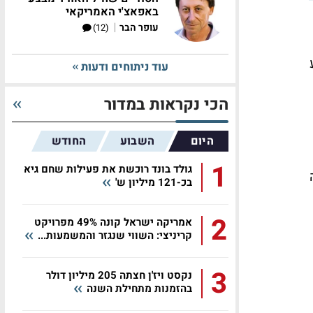
באפאצ'י האמריקאי
|
עופר הבר
(12)
על רקע
עוד ניתוחים ודעות
הכי נקראות במדור
היום
השבוע
החודש
1
גולד בונד רוכשת את פעילות שחם גיא
בכ-121 מיליון ש'
2
אמריקה ישראל קונה 49% מפרויקט
קריניצי: השווי שנגזר והמשמעות...
3
נקסט ויז'ן חצתה 205 מיליון דולר
בהזמנות מתחילת השנה