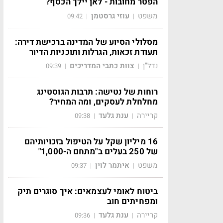
הפטר מחובות - לאן יילך הכסף?
משפט
עוזי גרסטמן
09:42
|
|
מסלולי הסיוע של המדינה ברכישת דירה:
תעודת זכאות, הגרלות ותוכניות הדיור
נדל"ן
צוות כתבי המדריכים
09:39
|
|
רוחות של נטישה: תרבות הגוסטינג
מחלחלת לעסקים, ומה המחיר?
קריירה
ענת גלעד
09:38
|
|
16 מיליון שקל על הטיפול בזכויותיהם
של 250 בעלים ב"מתחם ה-1,000"
משפט
איתמר לוין
09:37
|
|
ביטוח לאומי לעצמאים: איך סוגרים תיק
ומפחיתים חוב
קריירה
ענת גלעד
09:36
|
|