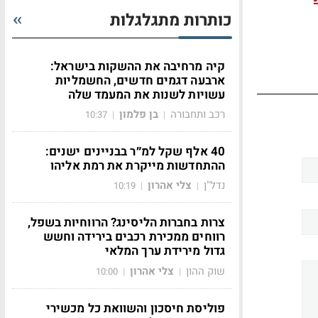
כותרות מתגלגלות
קיה מרחיבה את ההשקות בישראל:
ארבעה דגמים חדשים, החשמליות
עשויות לשנות את המעמד שלה
רכב ותחבורה
בן פלמון
10:37
|
|
40 אלף שקל למ״ר בבניינים ישנים:
ההתחדשות מייקרת את רמת אליהו
נדל"ן
צלי אהרון
10:19
|
|
צרות בחברות הליסינג? הרווחיות בשפל,
רווחים ממכירת רכבים בירידה וחשש
גדול מירידת ערך המלאי
שוק ההון
צלי אהרון
10:00
|
|
פוליסת חיסכון והשוואת כל מכשירי