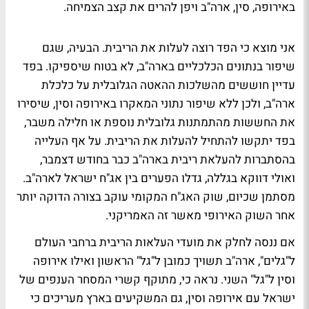
באירופה, סין, ארה"ב ויפן להרים את קצב הצמיחה.
אני מוצא כי הפד רוצה לעלות את הריבית. הבעיה, שגם
שיפור בנתונים הכלכליים בארה"ב, לא בטוח שיספיקו. בפד
עדיין חוששים מהשלכות ההאטה הגלובלית על כלכלת
ארה"ב, ולכן ללא שיפור נתוני המאקרו באירופה וסין, שיסירו
את החששות מהתמתנות גלובלית נוספת או חלילה משבר,
בפד יתקשו להתחיל להעלות את הריבית. על אף העלייה
בהסתברות להעלאת ריבית בארה"ב כבר בחודש דצמבר,
ואולי דווקא בגללה, גדלו הפערים בין אג"ח ישראל לארה"ב.
מסתמן שכיום, שוק האג"ח המקומי עוקב בצורה הדוקה יותר
אחר השוק האירופי מאשר זה האמריקני.
אם ננסה לחלק את מועדי העלאות הריבית ברחבי העולם
ל"גלים", ארה"ב תשויך כמובן ל"גל" הראשון ואילו אירופה
וסין ל"גל" השני. נראה כי, מתוקף קשרי המסחר הענפים של
ישראל עם אירופה וסין, גם המשקיעים בארץ מעריכים כי