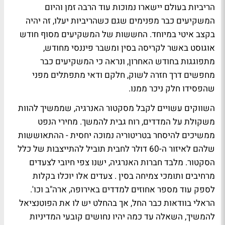
הריביות בעולם יישארו נמוכות עוד הרבה זמן והיום
המשקיעים כבר מפנימים שגם כשהריביות יעלו, זה יהיה
בקצב איטי במיוחד. החששות של המשקיעים מסוף חודש
אוגוסט באשר לקריסה בסין ומשבר פיננסי מחודש,
מתפוגגות בחודש האחרון, ונראה כי המשקיעים כבר
מחפשים דרך חזרה לשוק, חלקם ודאי מתפתלים מפני
שהפסידו חלק ניכר ממנו.
השווקים עשויים לקבל מסקטור האנרגיה, שממשיך להוות
משקולת על המדדים, רוח גבית להמשך. מחירי הנפט
ממשיכים להיסחר בטריטוריה נמוכה יחסית - ההתאוששות
שלהם לאיזור ה-60 דולר לחבית תוביל להתייצבות של כלל
הסקטור. מלבד חברות האנרגיה, ישנו צפי חיובי לצעדים
מרחיבים ותומכי צמיחה בסין . צעדים אלו יוכלו בקלות
לספק עוד מספר אחוזים למדדים באירופה, ארה"ב וכו'.
הראלי בוודאות כבר החל, אך בהחלט יש לו את הפוטנציאל
להמשיך, השאלה עד כמה יהיו נחושים קובעי המדיניות