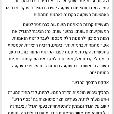
ולהשקיע במניות בשוקי ארה"ב ואירופה, רובם המכריע
עושה זאת באמצעות השקעה ישירה במוצרים עוקבי מדד או
באמצעות השקעה בקרנות נאמנות מתמחות.
תעשיית קרנות הנאמנות משמשת כברומטר לטעם
המשקיעים השונים. במשך שנים, נהג הציבור להגדיל את
רמות הסיכון ולהפנות חלק מכספו לעבר קרנות הנאמנות,
אשר מתמחות במניות יתר. בימינו, מרבית היצירות הכספיות
בתעשיית הקרנות מופנות לעבר הקרנות המעורבות. נדגיש,
כי מנהלי קרנות אלו, מעדיפים למקד את השקעתם במניות
השורה הראשונה ובהשקעה במניות זרות על פני השקעה
במניות יתר.
אפקט ה"כסף החדש"
תהליך גיבוש תוכניות הדיור הממשלתיות, קרי מחיר המטרה
ו-0% מע"מ לזוגות צעירים, יוצר סיטואציה בה "כסף חדש"
יושב על הגדר וממתין להתפתחויות בענף הנדל"ן. ציבור זה
של משקיעים, אשר מתאפיין בידע מועט בעולם ההשקעות,