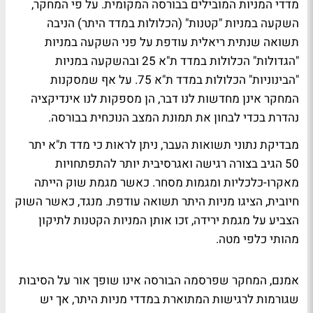
מדדי המניות המובילים בבורסה המקומית. על פי המחקר,
השקעה במניות "קטנות" (הכלולות במדד היתר) הניבה
תשואה שנתית ריאלית עודפת על פני השקעה במניות
"הגדולות" הכלולות במדד ת"א 25 ובהשקעה במניות
"הבינוניות" הכלולות במדד ת"א 75. על אף שמסקנות
המחקר אינן מחדשות לנו דבר, הן מספקות לנו אינדיקציה
נהדרת בכדי לבחון את תמונת המצב הנוכחית בבורסה.
מבדיקת נתוני תשואות העבר, ניתן לראות כי מדד ת"א יתר
50 הגיב בצורה רגישה ואגרסיבית יותר להתפתחויות
מאקרו-כלכליות ומגמות מסחר. כאשר מגמת שוק הייתה
חיובית, הציגו מניות היתר תשואה עודפת. מנגד, כאשר השוק
הצביע על מגמת ירידה, זכו אותן המניות הקטנות לתיקון
מהותי כלפי מטה.
אמנם, המחקר שפרסמה הבורסה אינו שופך אור על הסיבות
שגורמות לרגישות המתוארת במדדי מניות היתר, אך יש