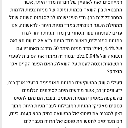
המייחסים זאת לאופיין של חברות מדדי היתר, אשר
מתבטאת בין השאר, בכמות נמוכה של מניות צפות ולרמות
מסחר דלילות בהן. חדי העין ישימו לב לסגמנט השונה שחל
מתחילת השנה הנוכחית במדד מניות היתר - לראשונה, אנו
עדים לפתיחת פער מסחרי בין מדד מניות היתר למדדי
המניות המובילים, כאשר מדד מניות ת"א 25 רושם תשואה
של 4.4%, ואילו מדד מניות היתר 50 מזדנב מאחוריו עם
תשואה של 0.94% בלבד.בטור זה נאמוד את הסיבות לפערי
התשואות וננסה לענות על השאלה,
האם הפער הקיים אכן
מוצדק?
פעילי השוק המשקיעים במניות מאופיינים כבעלי אורך רוח,
ידע וניסיון רב, אשר מודעים היטב לסיכונים הגלומים
בהשקעה באפיקי המניות השונים. בעבר, הם נהגו להסיט
כספים מאפיקי המניות המובילות לעבר מניות היתר, מתוך
רצון להגביר את פוטנציאל התשואה בתיק ההשקעות. כיום,
הם מעדיפים לחפש את פוטנציאל הרווח מעבר לים