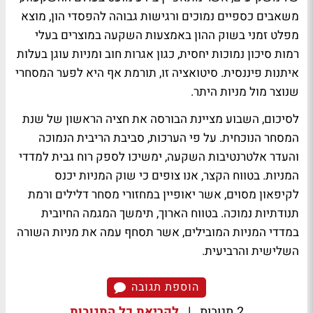
משאבים כספיים נמוכים ורגישות גבוהה להפסדי הון, מוצא
מפלט זמני בשוק ההון באמצעות השקעה במוצרים בעלי
רמות סיכון נמוכות יחסית, כגון אגרות חוב ומניות עוגן בעלות
איתנות פיננסית. סיטואציה זו, תורמת אף היא לפער המסחרי
שנוצר מול מניות היתר.
לסיכום, השבוע מציינת הבורסה את חציה הראשון של שנת
המסחר הנוכחית. על פי הערכות, סביבת הריבית הנמוכה
והעדר אלטרנטיבות השקעה, ימשיכו לספק רוח גבית למדדי
המניות. בטווח הקצר, אנו צופים כי שוק המניות יכנס
לקיפאון מסוים, אשר יאופיין במחזורי מסחר דלילים ורמת
תנודתיות נמוכה. בטווח הארוך, תימשך המגמה החיובית
במדדי המניות המובילים, אשר תסחף עמה את מניות השורה
השלישית והרביעית.
הוספת תגובה
2 תגובות
|
לקריאת כל התגובות