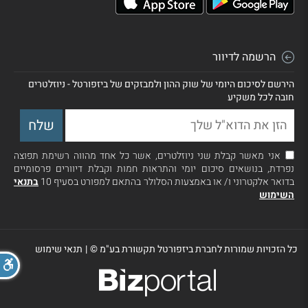
הרשמה לדיוור
הירשם לסיכום היומי של שוק ההון ולמבזקים של ביזפורטל - ניוזלטרים
חובה לכל משקיע
אני מאשר קבלת שני ניוזלטרים, אשר כל אחד מהווה רשימת תפוצה
נפרדת, בנושאים סיכום יומי והתראות חמות וקבלת דיוורים פרסומיים
בדואר אלקטרוני ו/ או באמצעות הסלולר בהתאם למפורט בסעיף 10
בתנאי
השימוש
כל הזכויות שמורות לחברת ביזפורטל תקשורת בע"מ ©
|
תנאי שימוש