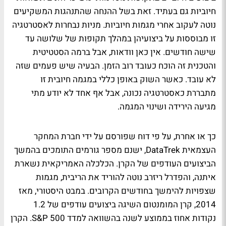
חיוביות גם בעתיד. זאת בשל ההנחה שהתנהגות המשקיעים
נוטה לעקוב אחרי מגמות חיוביות. מניות נבחרות לאסטרטגיה
זו מבוססות על ביצועיהן במהלך תקופות של שלושה עד
שישה חודשים. אין כאן וודאות, אבל ברמה הסטטיטית
והטכנית זה הוכח כעובד רוב הזמן. הבעיה שיש פעמים שזה
לא עובד. כאשר השוק באופן כללי במגמה חיובית זו
מתבררת כאסטרטגיה נכונה, אבל אף אחד לא יודע מתי
מגיעה הירידה ושינוי המגמה.
כך או אחרת, על פי דוח שפורסם על ידי חברת המחקר
העצמאית DataTrek, ישנם מספר גורמים התומכים בהמשך
הביצועים העודפים של הקרן. הכלכלה האמריקאית נשארת
איתנה, והפדרל ריזרב נוטה להוריד את הריבית, מגמות
שצפויות להימשך בחודשים הקרובים. במבט היסטורי, מאז
2014, קרן המומנטום השיגה ביצועים עודפים של 1.2
נקודות אחוז בממוצע לשנה בהשוואה למדד S&P 500. הקרן