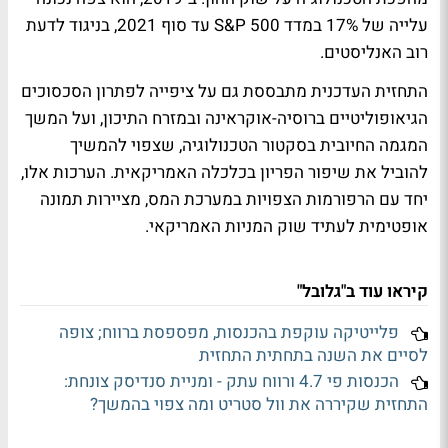
עלייה של 17% במדד S&P 500 עד סוף 2021, בניגוד לדעת
רוב האנליסטים.
התחזית העדכנית מתבססת גם על ציפייה לפתרון הסכסוכים
הגיאופוליטיים ברוסיה-אוקראינה ובמזרח התיכון, ועל המשך
המגמה החיובית בסקטור הטכנולוגיה, שצפוי להמשיך
להוביל את שיפור הפריון בכלכלה האמריקאית. הערכות אלו,
יחד עם הרפורמות הצפויות במערכת המס, מציירות תמונה
אופטימית לעתיד שוק המניות האמריקאי.
קיראו עוד ב"גלובל"
פלייטיקה עוקפת בהכנסות, מפספסת ברווח; צופה
לסיים את השנה בתחתית התחזית
הכנסות פי 4.7 ורווח עתק - ומניית סנדיסק צונחת:
התחזית שקיררה את וול סטריט ומה צפוי בהמשך?