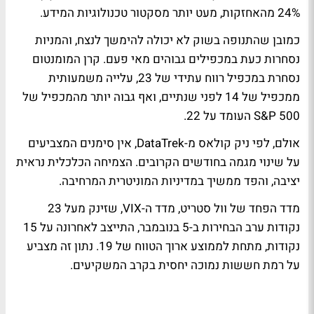
24% מהאחזקות, מעט יותר מסקטור טכנולוגיות המידע.
כמובן שהתנופה בשוק לא יכולה להימשך לנצח, והמניות
נסחרות כעת במכפילים גבוהים מאי פעם. קרן המומנטום
נסחרת במכפיל רווח עתידי של 23, עלייה משמעותית
ממכפיל של 14 לפני שנתיים, ואף גבוה יותר מהמכפיל של
S&P 500 העומד על 22.
אולם, לפי ניק קולאס מ-DataTrek, אין סימנים המצביעים
על שינוי מגמה בחודשים הקרובים. הצמיחה הכלכלית נראית
יציבה, והפד ממשיך במדיניות המוניטרית המרחיבה.
מדד הפחד של וול סטריט, מדד ה-VIX, שזינק מעל 23
נקודות ערב הבחירות ב-5 בנובמבר, התייצב לאחרונה על 15
נקודות, מתחת לממוצע ארוך הטווח של 19. נתון זה מצביע
על רמת חששות נמוכה יחסית בקרב המשקיעים.