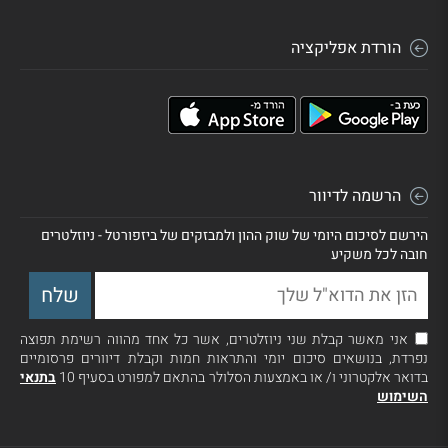
הורדת אפליקציה
הרשמה לדיוור
הירשם לסיכום היומי של שוק ההון ולמבזקים של ביזפורטל - ניוזלטרים
חובה לכל משקיע
אני מאשר קבלת שני ניוזלטרים, אשר כל אחד מהווה רשימת תפוצה
נפרדת, בנושאים סיכום יומי והתראות חמות וקבלת דיוורים פרסומיים
בדואר אלקטרוני ו/ או באמצעות הסלולר בהתאם למפורט בסעיף 10
בתנאי
השימוש