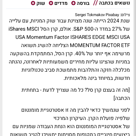
נושאים בכתבה
בורסה
מדדים
שוק
צילום: Sergei Tokmakov Pixabay
שנת 2024 הייתה שנה מצוינת עבור שוק המניות, עם עלייה
של 27% במדד ה-S&P 500. אולם, קרן הסל iShares MSCI
USA Momentum Factor ISHARES EDGE MSCI USA
MOMENTUM FACTOR ETF הצליחה להשיג תשואה
מרשימה אף יותר של 40%. קרן הסל, המתמקדת בהשקעה
במניות שהציגו עליות מחירים משמעותיות לאחרונה, נהנתה
מכלכלה חזקה והתלהבות מתמשכת סביב טכנולוגיות
חדשות, במיוחד בינה מלאכותית.
[מה זה בעצם קרן סל? כל מה שצריך לדעת - בתחתית
הכתבה]
לפני שנמשיך כדאי להבין מה זו אסטרטגיית מומנטום
שלפיה פועלת הקרן. העיקרון המרכזי
של אסטרטגיית המומנטום הוא הנחת העבודה שמניות עם
ביצועים חיוביים בתקופות מסוימות ימשיכו להניב תשואות