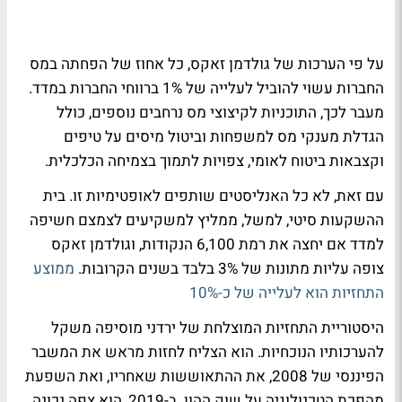
על פי הערכות של גולדמן זאקס, כל אחוז של הפחתה במס
החברות עשוי להוביל לעלייה של 1% ברווחי החברות במדד.
מעבר לכך, התוכניות לקיצוצי מס נרחבים נוספים, כולל
הגדלת מענקי מס למשפחות וביטול מיסים על טיפים
וקצבאות ביטוח לאומי, צפויות לתמוך בצמיחה הכלכלית.
עם זאת, לא כל האנליסטים שותפים לאופטימיות זו. בית
ההשקעות סיטי, למשל, ממליץ למשקיעים לצמצם חשיפה
למדד אם יחצה את רמת 6,100 הנקודות, וגולדמן זאקס
צופה עליות מתונות של 3% בלבד בשנים הקרובות.
ממוצע
התחזיות הוא לעלייה של כ-10%
היסטוריית התחזיות המוצלחת של ירדני מוסיפה משקל
להערכותיו הנוכחיות. הוא הצליח לחזות מראש את המשבר
הפיננסי של 2008, את ההתאוששות שאחריו, ואת השפעת
מהפכת הטכנולוגיה על שוק ההון. ב-2019, הוא צפה נכונה