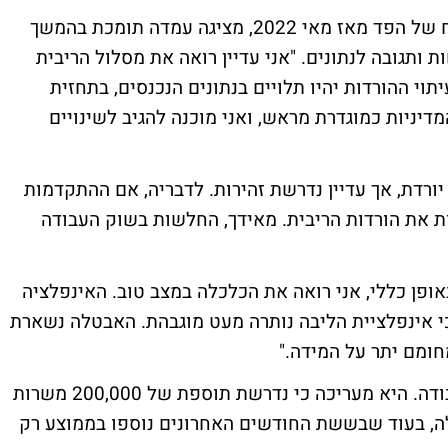
המושלת ליסה קוק, חברת ועדת השוק הפתוח של הפד מאז מאי 2022, מציגה עמדה תומכת בהמשך
 ותגובה לנתונים. "אני עדיין רואה את מסלול הריבית
וי ההורדות יהיו תלויים בנתונים הנכנסים, בתחזית
דיניות כמוגדרת מראש, ואני מוכנה להגיב לשינויים
ורדת, אך עדיין נדרשת זהירות. לדבריה, אם ההתקדמות
 את הורדות הריבית. מאידך, החלשות בשוק העבודה
ופן כללי, אני רואה את הכלכלה במצב טוב. האינפלציה
עותית משיאה באמצע 2022, אם כי אינפלציית הליבה נותרה מעט מוגבהת. האבטלה נשארת
חומם יתר על המידה."
קוק מדגישה את חשיבות הנתונים משוק העבודה. היא מעריכה כי נדרשת תוספת של 200,000 משרות
ה, בעוד שבששת החודשים האחרונים נוספו בממוצע רק