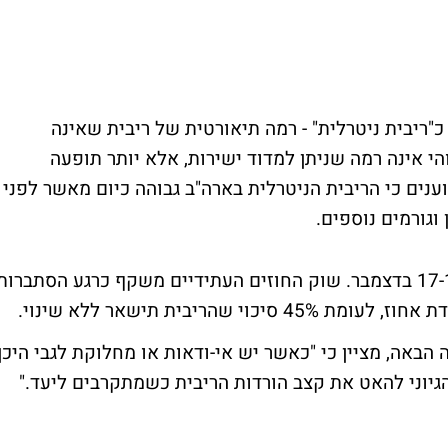
כ"ריבית ניטרלית" - רמה תיאורטית של ריבית שאינה
י אינה רמה שניתן למדוד ישירות, אלא יותר תופעה
נים כי הריבית הניטרלית בארה"ב גבוהה כיום מאשר לפני
וגורמים נוספים.
הוועדה המוניטרית של הפד תתכנס שוב ב-17-18 בדצמבר. שוק החוזים העתידיים משקף כרגע הסתברות
הבאה, מציין כי "כאשר יש אי-ודאות או מחלוקת לגבי היכן
הגיוני להאט את קצב הורדות הריבית כשמתקרבים ליעד."