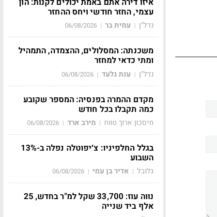
איזו דירה אתם באמת יכולים לקנות: הון
עצמי, החזר חודשי ויחס ההחזר
נדל"ן
עמית בר
06/08/2026
|
|
משכנתה: המסלולים, ההצמדה, התמהיל
ומתי כדאי למחזר
נדל"ן
ענת גלעד
06/08/2026
|
|
מקדם ההמרה בפנסיה: המספר שקובע
כמה תקבלו בכל חודש
חיסכון ארוך טווח
מירב ארד
06/08/2026
|
|
בגלל החלפיניו: צ׳יפוטלה נפלה ב-13%
השבוע
גלובל
אדיר בן עמי
06/08/2026
|
|
נווה עוז: 33,700 שקל למ"ר בחדש, 25
אלף ביד שנייה