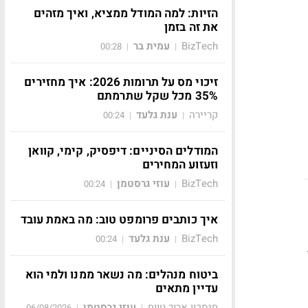
הזיות: למה המודל ממציא, ואיך מזהים
את זה בזמן
BizTech
עמית בר
00:28
|
|
זיכוי מס על תרומות 2026: איך מחזירים
35% מכל שקל שתרמתם
קריירה
ענת גלעד
00:24
|
|
המודלים הסיניים: דיפסיק, קימי, קוואן
וזעזוע המחירים
BizTech
עוזי גרסטמן
00:24
|
|
איך כותבים פרומפט טוב: מה באמת עובד
BizTech
ענת גלעד
00:24
|
|
ביטוח מנהלים: מה נשאר ממנו ולמי הוא
עדיין מתאים
חיסכון ארוך טווח
עוזי גרסטמן
06/08/2026
|
|