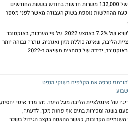
נשארה חיובית בכל חודשי השנה, עם ממוצע של 132,000 משרות חדשות בחודש בששת החודשים
ת כעת מהחלשות נוספת בשוק העבודה מאשר לפני מספר
מדד המחירים המועדף על הפד (PCE) הגיע לשיא של 7.2% באמצע 2022. על פי הערכות, באוקטובר
ב שנתי. אינפלציית הליבה, שאינה כוללת מזון ואנרגיה, נותרה גבוהה יותר
יגה של אינפלציית הליבה מעל היעד. זהו מדד איטי יחסית,
עם בשנה ומכירות בתים אף פחות מכך. לדעתה,
ך השנתיים הקרובות, כאשר ההאטה בקצב הגידול בשכר