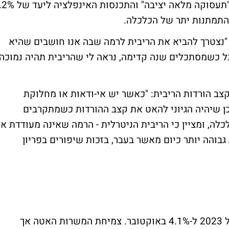
תהליכים מקבילים: התקרבות שוק העבודה ל"תעסוקה מלאה יצי
 התמתנות יתר של הכלכלה.
י "נצטרך להביא את הריבית לרמה שבה אנו חושבים שהיא
אבל כשמסתכלים שנה קדימה, נראה לי שהריבית תהיה נמוכה
צב הורדות הריבית: "כאשר יש אי-ודאות או מחלוקת
תכן שיהיה הגיוני להאט את קצב ההורדות כשמתקרבים
כלה, ומציין כי הריבית הניטרלית - הרמה שאינה מעודדת או
בוהה יותר כיום מאשר בעבר, בזכות שיפורים בפריון
שיעור האבטלה עלה משפל של 3.4% באפריל 2023 ל-4.1% באוקטובר. צמיחת המשרות האטה אך