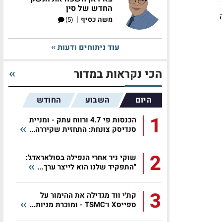
החדש של סין
|
משה כסיף
(5)
עוד ניתוחים ודעות
הכי נקראות במדור
היום
השבוע
החודש
1
הכנסות פי 4.7 ורווח עתק - ומניית
סנדיסק צונחת: התחזית שקיררה...
2
שוקי ניר אחרי הנפילה בסולאראדג':
"התפקיד שלנו הוא לייצר ערך...
3
קת׳י ווד מגדילה את ההימור על
ספייסX ו־TSMC - ומוכרת מניות...