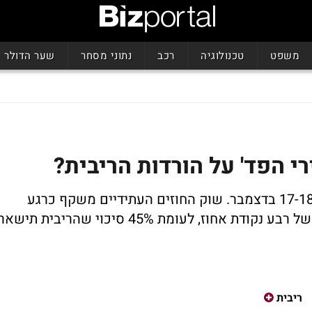
משפט
טכנולוגיה
רכב
נתוני מסחר
שער הדולר
רי הפד' על הורדות הריבית?
הוועדה המוניטרית של הפד תתכנס שוב ב-17-18 בדצמבר. שוק החוזים העתידיים משקף כרגע
הסתברות של כ-55% להורדת ריבית נוספת של רבע נקודת אחוז, לעומת 45% סיכוי שהריבית תישא
ריבית