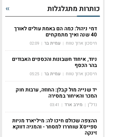
כותרות מתגלגלות
דמי ניהול: כמה הם באמת עולים לאורך
40 שנה ואיך מתמקחים
חיסכון ארוך טווח
עמית בר
02:09
|
|
ניוד, איחוד חשבונות והכספים האבודים
בהר הכסף
חיסכון ארוך טווח
עמית בר
05:25
|
|
יד שנייה מול קבלן: החוזה, ערבות חוק
המכר והאיחור במסירה
נדל"ן
מירב ארד
03:41
|
|
ההצפה שכולם חיכו לה: מיליארד מניות
ספייסX שוחררו למסחר - והמניה דווקא
זינקה