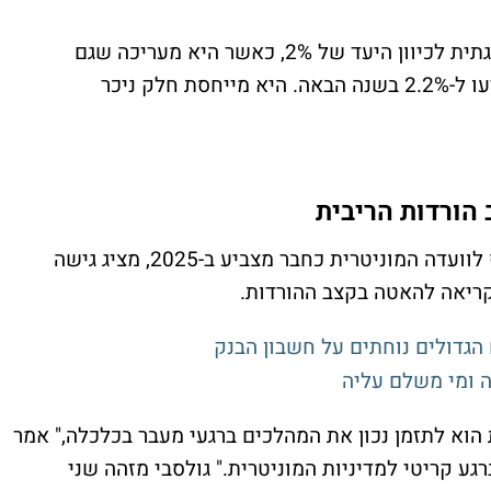
בנושא האינפלציה, המושלת צופה ירידה הדרגתית לכיוון היעד של 2%, כאשר היא מעריכה שגם
אינפלציית הליבה וגם האינפלציה הכללית יגיעו ל-2.2% בשנה הבאה. היא מייחסת חלק ניכר
 הורדות הריבית
נשיא הפד של שיקגו, אוסטן גולסבי, שיצטרף לוועדה המוניטרית כחבר מצביע ב-2025, מציג גישה
ריאה להאטה בקצב ההורדות.
 הגדולים נוחתים על חשבון הבנק
ה ומי משלם עליה
הוא לתזמן נכון את המהלכים ברגעי מעבר בכלכלה," אמר
גע קריטי למדיניות המוניטרית." גולסבי מזהה שני