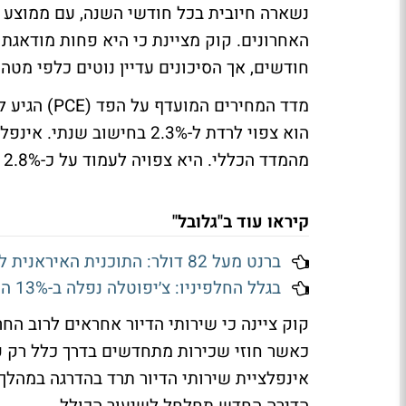
האחרונים. קוק מציינת כי היא פחות מודאג
חודשים, אך הסיכונים עדיין נוטים כלפי מטה.
הוא צפוי לרדת ל-2.3% בחישו
מהמדד הכללי. היא צפויה לעמוד על כ-2.8% באוקטובר, ירידה של כמחצית משיאה ב-2022.
קיראו עוד ב"גלובל"
ברנט מעל 82 דולר: התוכנית האיראנית להורמוז טרפה את הקלפים בשוקי הנפט
בגלל החלפיניו: צ׳יפוטלה נפלה ב-13% השבוע
קוק ציינה כי שירותי הדיור אחראים לרוב החר
כאשר חוזי שכירות מתחדשים בדרך כלל רק פ
אינפלציית שירותי הדיור תרד בהדרגה במהל