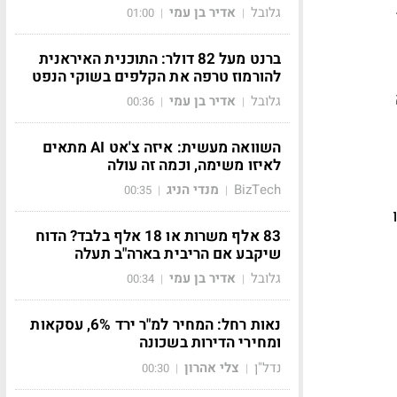
בה" והתכנסות האינפלציה ליעד של 2%.
גלובל
אדיר בן עמי
01:00
|
|
ברנט מעל 82 דולר: התוכנית האיראנית
להורמוז טרפה את הקלפים בשוקי הנפט
גלובל
אדיר בן עמי
00:36
|
|
השוואה מעשית: איזה צ'אט AI מתאים
לאיזו משימה, וכמה זה עולה
BizTech
מנדי הניג
00:35
|
|
83 אלף משרות או 18 אלף בלבד? הדוח
שיקבע אם הריבית בארה"ב תעלה
גלובל
אדיר בן עמי
00:34
|
|
נאות רחל: המחיר למ"ר ירד 6%, עסקאות
ומחירי הדירות בשכונה
נדל"ן
צלי אהרון
00:30
|
|