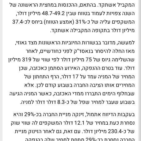
המקביל אשתקד. בהתאם, ההכנסות במחצית הראשונה של
השנה צפויות לעמוד בטווח שבין 48.7-49.2 מיליון דולר,
המשקפים עליה של כ-31% (אמצע הטווח) ביחס לכ-37.4
מיליון דולר בתקופה המקבילה אשתקד.
למעשה, מדובר בבשורות החיוביות הראשונות מצד גאוזי,
מאז החלה להיסחר בנאסד"ק לפני כחודשיים, לאחר
שהשלימה גיוס של 75 מיליון דולר לפי שווי של 319 מיליון
דולר. עוד בטרם ההנפקה, האירוע הסתמן כאכזבה, שכן
המחיר של המניה עמד על 17 דולר, הרף התחתון של
המחירים אותו הציבה החברה בשבוע קודם לכן. אלא
שבחלוף הימים התבררו ממדי האכזבה, כאשר המניה הגיעה
בשבוע שעבר למחיר שפל של כ-8.3 דולר דולר למניה.
בעקבות הדיווח אתמול, זינקה מניית החברה בכ-29% והיא
נסחרת כעת במחיר של 12.1 דולר המשקפים לה שווי שוק
של כ-230.4 מיליון דולר. עם זאת, גם לאחר הזינוק מניית
החברה נסחרת בכ-29% מתחת למחיר שלה בהנפקה,