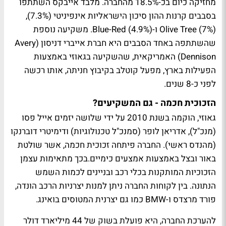
מחזיקה כיום בכ-18.5% מהחברה. מלבד אייבקס השתתפו
בסבבים קרנות ההון סיכון הישראליות אינפיניטי (7.3%),
Olive Tree (7%) ו-Blue-Red (4.9%). משקיעה נוספת
שהשתתפה באחד הסבבים היא חברת אייברי דניסון (Avery
Dennison) האמריקאית, שהשקיעה בגאוזי באמצעות
הפעילות בארץ, מפעל קוטלב בקיבוץ חניתה, אותו רכשה
לפני כ-8 שנים.
הזכוכית חכמה - גם המשקיעים?
גאוזי, הוקמה בשנת 2010 על ידי שלושה יזמים אייל פסו
(מנכ"ל), אדריאן לופר (סמנכ"ל טכנולוגיות) ודימיטרי דוברנקו
(מהנדס ראשי). החברה פיתחה זכוכית חכמה, אשר שולטת
באור ובצל באמצעות אמצעים כימיים.בכך מתאימות עצמן
הזכוכיות המותקנות בכלי רכב ובניינים לכמות השמש
הנתונה. בין לקוחות החברה ניתן למנות יצרניות הרכב הונדה,
פורד מרצדס ו-BMW כמו גם יצרנית המטוסים בואינג.
להערכת החברה, היא פועלת בשוק של 44 מיליארד דולר