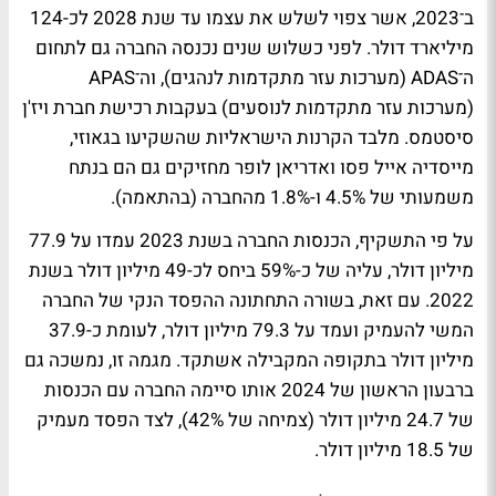
ב־2023, אשר צפוי לשלש את עצמו עד שנת 2028 לכ-124
מיליארד דולר. לפני כשלוש שנים נכנסה החברה גם לתחום
ה־ADAS (מערכות עזר מתקדמות לנהגים), וה־APAS
(מערכות עזר מתקדמות לנוסעים) בעקבות רכישת חברת ויז'ן
סיסטמס. מלבד הקרנות הישראליות שהשקיעו בגאוזי,
מייסדיה אייל פסו ואדריאן לופר מחזיקים גם הם בנתח
משמעותי של 4.5% ו-1.8% מהחברה (בהתאמה).
על פי התשקיף, הכנסות החברה בשנת 2023 עמדו על 77.9
מיליון דולר, עליה של כ-59% ביחס לכ-49 מיליון דולר בשנת
2022. עם זאת, בשורה התחתונה ההפסד הנקי של החברה
המשי להעמיק ועמד על 79.3 מיליון דולר, לעומת כ-37.9
מיליון דולר בתקופה המקבילה אשתקד. מגמה זו, נמשכה גם
ברבעון הראשון של 2024 אותו סיימה החברה עם הכנסות
של 24.7 מיליון דולר (צמיחה של 42%), לצד הפסד מעמיק
של 18.5 מיליון דולר.