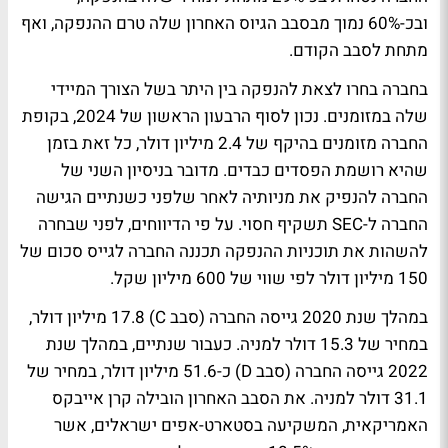
ובכ-60% נמוך מבסבב הגיוס האחרון שלה טרם ההנפקה, ואף
מתחת לסבב הקודם.
בחברה בחרו לצאת להנפקה בין היתר בשל הצורך המיידי
שלה במזומנים. נכון לסוף הרבעון הראשון של 2024, בקופת
החברה מזומנים בהיקף של 2.4 מיליון דולר, כל זאת בזמן
שהיא רושמת הפסדים כבדים. מדובר בניסיון השני של
החברה להנפיק את מניותיה לאחר שלפני כשנתיים הגישה
החברה ל-SEC תשקיף חסוי. על פי הדיווחים, לפני שבחרה
להשהות את תוכניות ההנפקה תכננה החברה לגייס סכום של
150 מיליון דולר לפי שווי של 600 מיליון שקל.
במהלך שנת 2020 גייסה החברה (סבב C) 17.8 מיליון דולר,
במחיר של 15.3 דולר למניה. כעבור שנתיים, במהלך שנת
2022 גייסה החברה (סבב D) כ-51.6 מיליון דולר, במחיר של
31.1 דולר למניה. את הסבב האחרון הובילה קרן אייבקס
האמריקאית, המשקיעה בסטארט-אפים ישראלים, אשר