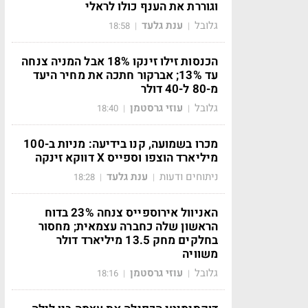
וגוררת את הענף כולו לראלי
גלובל
ענת גלעד
18:58
|
|
הכנסות זילו זינקו 18% אבל המניה צנחה
עד 13%; אברקור חתכה את מחיר היעד
מ-80 ל-40 דולר
גלובל
עוזי גרסטמן
18:40
|
|
מכרו בשמועה, קנו בידיעה: מניות ב-100
מיליארד הוצפו וספייס X דווקא זינקה
ניתוחים ודעות
ענת גלעד
18:28
|
|
האניוול אירוספייס צנחה 23% בדוח
הראשון שלה כחברה עצמאית; מחסור
בחלקים מחק 13.5 מיליארד דולר
משוויה
גלובל
עוזי גרסטמן
18:16
|
|