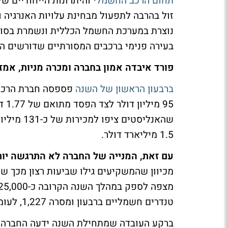
תחום הרכב החשמלי
והיתרונות הייחודיים של
זול בהרבה לתפעול מבחינת עלויות האנרגיה ו
נוצרת במערכת החשמל הכללית ונשמרת בסולל
בעירה פנימי ברכבים המסורתיים שדורשים הר
פורד איבדה אמון בחברה ומכרה מניות, אמזו
ברבעון הראשון של השנה
פספסה חברת הרכב 
1.5 מיליארד דולר.
עם זאת, המנייה של החברה לא התרגשה יותר 
מכיוון שהמשקיעים גילו שביעות רצון מכך ש
טנדרים חשמליים ברבעון ומסרה 1,227, לעומת 909 מסירות בלבד ברבעון הרביעי.
ברקע העובדה שמתחילת השנה ידעה החברה צר