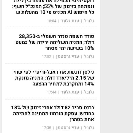
דוקסימיטי הכפילה את עצמה בין לילה
ונפתחה בזינוק של 55%; המנכ״ל חשף:
כל חיפוש AI מכניס פי 10 מהעלות ש
גלובל
ענת גלעד
18:04
|
|
פורד חשפה טנדר חשמלי ב-28,350
דולר; המניה השלימה ירידה של כמעט
10% בשישה ימי מסחר
גלובל
עוזי גרסטמן
17:52
|
|
נילסן רוכשת את דאבל-וריפיי לפי שווי
של 2.15 מיליארד דולר; המניה מזנקת
14% ומתקרבת למחיר ההצעה
גלובל
ענת גלעד
17:44
|
|
ברנט סביב 82 דולר אחרי זינוק של 18%
בחודש; עסקת הורמוז ממתינה לחתימה
אחת בטהרן
גלובל
עוזי גרסטמן
17:35
|
|