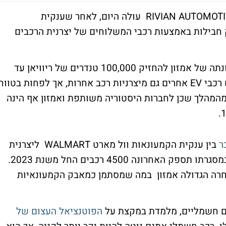
מניית יצרנית הטנדרים החשמליים ריוויאן RIVIAN AUTOMOTIVE עולה היום, לאחר שענקית
ת AMAZON החלה לספק חבילות באמצעות רכבי המשלוחים של יצרנית הרכבים
ההשקה הראשונית, היא רק התחלה, שכן בכוונתה של אמזון להחזיק 100,000 טנדרים של ריוויאן עד
שנת 2030. כמו כן, בכוונתה של אמזון לרכוש רכבי EV אחרים גם מיצרניות רכב אחרות, אך לפחות בטווח
 מהמהלך שכן לחברות היסטוריה משותפת ואמזון אף הינה
ר
בין ענקית הקמעונאות וול מארט WALMART ליצרנית
הרכב החשמלי הקטנה קאנו CANOO INC , במסגרתו תספק האחרונה 4500 רכבים החל משנת 2023.
תחרה הגדולה אמזון במה שמסתמן כמאבק הקמעונאיות
ם חשמליים, מלמדת במקצת על
הפוטנציאל העצום של