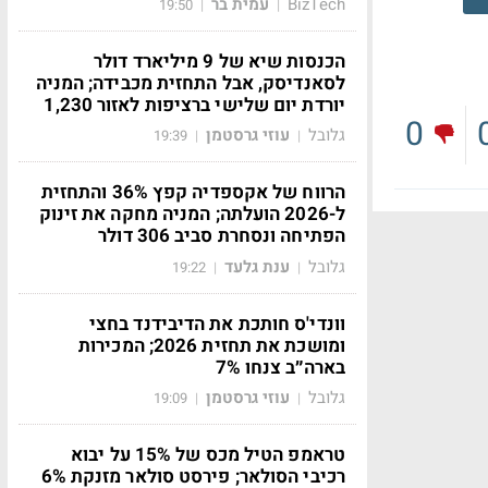
BizTech
עמית בר
19:50
|
|
הכנסות שיא של 9 מיליארד דולר
לסאנדיסק, אבל התחזית מכבידה; המניה
יורדת יום שלישי ברציפות לאזור 1,230
0
גלובל
עוזי גרסטמן
19:39
|
|
הרווח של אקספדיה קפץ 36% והתחזית
ל-2026 הועלתה; המניה מחקה את זינוק
הפתיחה ונסחרת סביב 306 דולר
גלובל
ענת גלעד
19:22
|
|
וונדי'ס חותכת את הדיבידנד בחצי
ומושכת את תחזית 2026; המכירות
בארה״ב צנחו 7%
גלובל
עוזי גרסטמן
19:09
|
|
טראמפ הטיל מכס של 15% על יבוא
רכיבי הסולאר; פירסט סולאר מזנקת 6%