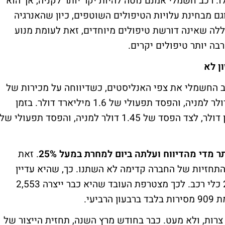
ו. רכב חשמלי אמנם נוטה להיות יקר יותר לקניה, אך הוא
גם מבחינת עלויות הטיפולים השוטפים, כיון שהאנרגיה
ה שאינה דורשת טיפולים מיוחדים, זאת לעומת מנוע
בה יותר טיפולים יקרים.
ן לא
החשמלי את צפי האנליסטים, כשדיווחה על מכירות של
95 מיליון דולר לצד הפסד מתואם של 1.77 דולר למניה, והפסד תפעולי של 1.6 מיליארד דולר. בזמן
שהאנליסטים ציפו למכירות של כ-131 מיליון דולר, לצד הפסד של 1.45 דולר למניה, והפסד תפעולי של
מדי מהדיווח ועלתה ביום למחרת במעל 25%
. זאת
התחזיות של החברה קדימה לא השתנו. כך, שהיא עדיין
מצפה לספק במהלך השנה הקרובה כ-25,000 כלי רכב. לכך מצטרפת העובד שהיא כבר ייצרה 2,553
ות, ולא מעט. כבר בחודש מרץ השנה, תחזית הייצור של