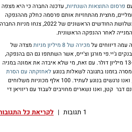
פרסום התוצאות השנתיות
, עדכנה החברה כי היא מצפה
ורכבי שטח חשמליים, מחצית מהתחזיות אותם פרסמה כחלק מההנפקה
הראשונית בשנה שעברה. מה שהביא לכך שבשלושת החודשים הראשונים של 2022, צנחו מניות החברה
 עמה דיווחים על
מכירה של 8 מיליון מניות
מצדה של
FORD M כמו גם גם הבנקים ג'יי.פי מורגן וצ'ייס, אשר השתתפו גם הם בהנפקה,
והיו צפויים למכור מניות בסכום כולל של 13-15 מיליון דולר. עם זאת, מי שלא איבדה את אמונה במניה
לאחזקתה עם הסרת
: "ריוויאן היא שותף חשוב של אמזון, ואנו נרגשים בנוגע לעתיד. 100 אלף מכוניות משלוחים
ות שיהיו על הכביש עד שנת 2030 אינם דבר קטן, ואנו נשארים מחויבים לעבוד עם ריוויאן די
1 תגובות
|
לקריאת כל התגובות