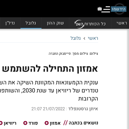
הירשמו
ראשי
שוק ההון
גלובל
נדל"ן
כל הכותרות
ראשי
גלובל
צילום: צילום מסך: פייסבוק החברה
אמזון התחילה להשתמש בר
טנדרים של ריו
הקרובות
איתן גרסטנפלד
21/07/2022 21:07
|
נושאים בכתבה
אמזון
פורד
ריוויאן