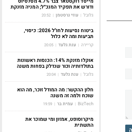
מייסד רוקסטאר צבר 4.7% מסלסיוס
ודורש את תפקיד המנכ״ל; המניה מזנקת
גלובל
עוזי גרסטמן
20:52
|
|
ביטוח נסיעות לחו"ל 2026: כיסוי,
תביעות ומה לא כלול
קריירה
ענת גלעד
20:05
|
|
אוקלו מזנקת 14%: הכנסות ראשונות
בתולדותיה וכור שנדלק בפחות משנה
גלובל
ענת גלעד
20:04
|
|
חלון ההקשר: מה המודל זוכר, מה הוא
שוכח ולמה זה משנה
BizTech
עמית בר
19:59
|
|
מיקרוסופט, אמזון ומי שמוכר את
התשתית
ה