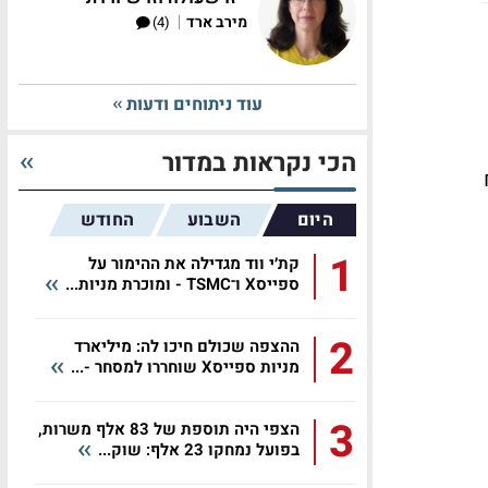
|
מירב ארד
(4)
עוד ניתוחים ודעות
הכי נקראות במדור
היום
השבוע
החודש
1
קת׳י ווד מגדילה את ההימור על
ספייסX ו־TSMC - ומוכרת מניות...
2
ההצפה שכולם חיכו לה: מיליארד
מניות ספייסX שוחררו למסחר -...
3
הצפי היה תוספת של 83 אלף משרות,
בפועל נמחקו 23 אלף: שוק...