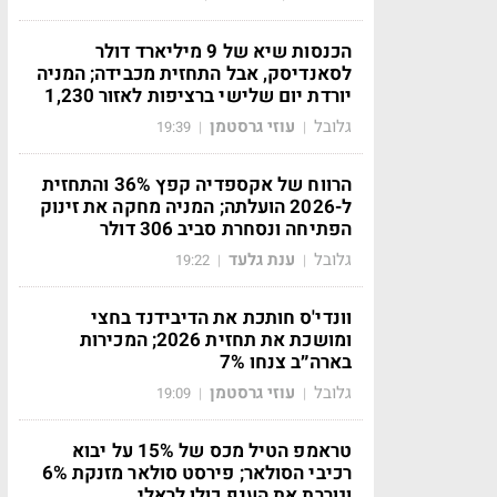
הכנסות שיא של 9 מיליארד דולר
לסאנדיסק, אבל התחזית מכבידה; המניה
יורדת יום שלישי ברציפות לאזור 1,230
גלובל
עוזי גרסטמן
19:39
|
|
הרווח של אקספדיה קפץ 36% והתחזית
ל-2026 הועלתה; המניה מחקה את זינוק
הפתיחה ונסחרת סביב 306 דולר
גלובל
ענת גלעד
19:22
|
|
וונדי'ס חותכת את הדיבידנד בחצי
ומושכת את תחזית 2026; המכירות
בארה״ב צנחו 7%
גלובל
עוזי גרסטמן
19:09
|
|
טראמפ הטיל מכס של 15% על יבוא
רכיבי הסולאר; פירסט סולאר מזנקת 6%
וגוררת את הענף כולו לראלי