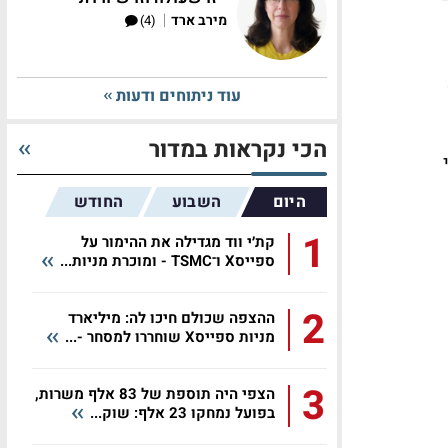
|
מירב ארד
(4)
עוד ניתוחים ודעות
הכי נקראות במדור
היום
השבוע
החודש
1
קת׳י ווד מגדילה את ההימור על
ספייסX ו־TSMC - ומוכרת מניות...
2
ההצפה שכולם חיכו לה: מיליארד
מניות ספייסX שוחררו למסחר -...
3
הצפי היה תוספת של 83 אלף משרות,
בפועל נמחקו 23 אלף: שוק...