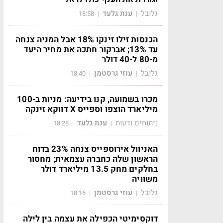
גלובל
ענת גלעד
18:58
|
|
הכנסות זילו זינקו 18% אבל המניה צנחה
עד 13%; אברקור חתכה את מחיר היעד
מ-80 ל-40 דולר
גלובל
עוזי גרסטמן
18:40
|
|
מכרו בשמועה, קנו בידיעה: מניות ב-100
מיליארד הוצפו וספייס X דווקא זינקה
ניתוחים ודעות
ענת גלעד
18:28
|
|
האניוול אירוספייס צנחה 23% בדוח
הראשון שלה כחברה עצמאית; מחסור
בחלקים מחק 13.5 מיליארד דולר
משוויה
גלובל
עוזי גרסטמן
18:16
|
|
דוקסימיטי הכפילה את עצמה בין לילה