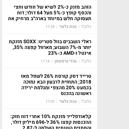
הזהב מזנק כ-2% לשיא של חודש וחצי
והכסף קופץ כ-5% מעל 64 דולר; דוח
תעסוקה חלש במיוחד בארה״ב מרחיק את
גלובל
ענת גלעד
17:24
|
|
ראלי השבבים בוול סטריט: SOXX מזנקת
יותר מ-7% השבוע; מארוול קפצה 35%,
אינטל ו-AMD כ-23%
גלובל
עוזי גרסטמן
17:14
|
|
טרייד דסק קורסת 26% לשפל מאז
2018; התחזית לרבעון הבא נמוכה
בכמעט 20% מהצפי ומגלמת ירידה
ראשונה בהכנס
גלובל
ענת גלעד
17:03
|
|
קלאודפלייר מזנקת 10% אחרי דוח חזק:
ההכנסות קפצו 36% ל-696 מיליון דולר,
והתחזית השנתית הועלתה ל-2.87