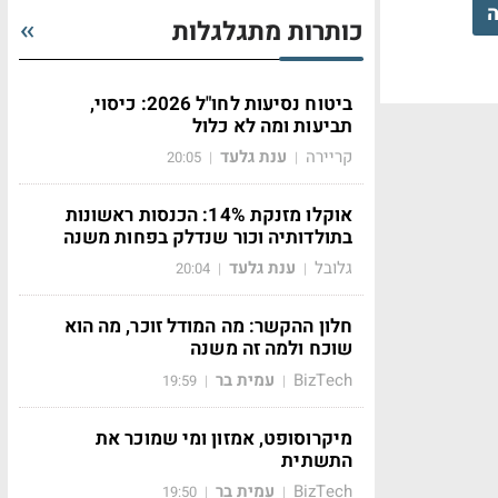
ה
כותרות מתגלגלות
ביטוח נסיעות לחו"ל 2026: כיסוי,
תביעות ומה לא כלול
קריירה
ענת גלעד
20:05
|
|
אוקלו מזנקת 14%: הכנסות ראשונות
בתולדותיה וכור שנדלק בפחות משנה
גלובל
ענת גלעד
20:04
|
|
חלון ההקשר: מה המודל זוכר, מה הוא
שוכח ולמה זה משנה
BizTech
עמית בר
19:59
|
|
מיקרוסופט, אמזון ומי שמוכר את
התשתית
BizTech
עמית בר
19:50
|
|