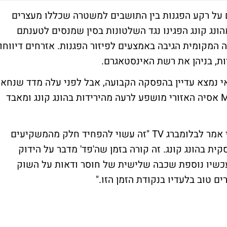
 על רקע הפגנות בין התושבים למשטרה שכללו מעצרים
ונג קונג הפגינו נגד השלטונות בסין שמנסים לטענתם
המקומית הגיבה באמצעים לפיזור הפגנות. אזרחים דיווחו
, בניהן את רשת האינסטאגרם.
1.94%, המסחר בשנחאי נמצא עדיין בהפסקה הקבועה, אבל לפני עלה מדד שנחאי
ב-0.4% ומדד הניקיי מוסיף 0.24%. מדד MSCI אסיה האזורי מושפע לרעה מהירידות בהונג קונג ומאבד
ואסו מנון, סגן הנשיא בתאגיד הבנקאות הסיני אמר לבלומברג TV "זה עשוי להפחיד חלק מהמשקיעים
 בהונג קונג. זה קורה בזמן שה'פד' מדבר על הידוק
עכשיו נוספת שכבה שלישית של חוסר ודאות על השוק
ם טוב בלעדיו בנקודת הזמן הזו."