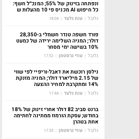
ונפתחה בזינוק של 55%; המנכ״ל חשף:
כל חיפוש AI מכניס פי 10 מהעלות ש
גלובל
ענת גלעד
18:04
|
|
פורד חשפה טנדר חשמלי ב-28,350
דולר; המניה השלימה ירידה של כמעט
10% בשישה ימי מסחר
גלובל
עוזי גרסטמן
17:52
|
|
נילסן רוכשת את דאבל-וריפיי לפי שווי
של 2.15 מיליארד דולר; המניה מזנקת
14% ומתקרבת למחיר ההצעה
גלובל
ענת גלעד
17:44
|
|
ברנט סביב 82 דולר אחרי זינוק של 18%
בחודש; עסקת הורמוז ממתינה לחתימה
אחת בטהרן
גלובל
עוזי גרסטמן
17:35
|
|