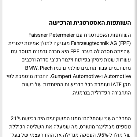
השותפות האסטרטגית והרכישה
השותפות האסטרטגית עם Faissner Petermeier
Fahrzeugtechnik AG (FPF) מעניקה ל
מולן
אמינות ייצורית
שהייתה חסרה לה בעבר. FPF היא חברה גרמנית מנוסה עם
עשרות שנות ניסיון בפיתוח וייצור רכיבי סדרה ורכבים
מתוחכמים עבור מותגים עולמיים כמו BMW, Piech
Automotive ו-Gumpert Automotive. החברה מוסמכת לפי
תקן IATF ועומדת בכל הדרישות המיוחדות של רשות
התחבורה הפדרלית בגרמניה.
המהלך השני שהתלהבו ממנו המשקיעים היה רכישת 21%
נוספים מבולינגר מוטורס, מה שמעלה את השליטה הכוללת
של
מולן
ל-95%. העסקה מגדילה את ההון העצמי של בעלי