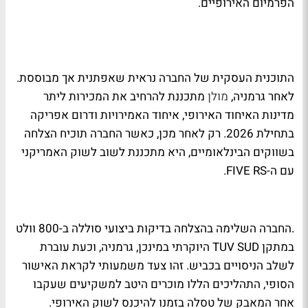
הפרמיום האירופיים.
התוכנית העסקית של החברה נראית שאפתנית אך מבוססת.
לאחר גרמניה,
מולן
מתכננת להרחיב את המכירות ליתר
מדינות האיחוד האירופי, איחוד האמירויות ודרום אפריקה
בתחילת 2026. רק לאחר מכן, כאשר החברה תוכיח הצלחה
בשווקים הבינלאומיים, היא מתכננת לשוב לשוק האמריקני
עם ה-FIVE RS.
.החברה השלימה בהצלחה בדיקות ביצועי סוללה ב-800 וולט
במתקן TUV SUD היוקרתי במינכן, גרמניה, וכעת עוברת
לשלב הניסויים בכביש. זהו צעד משמעותי לקראת האישור
הסופי, התהליכים הללו מוכרים היטב למשקיעים שעקבו
אחר המאבק של טסלה בזמנו להיכנס לשוק האירופי.