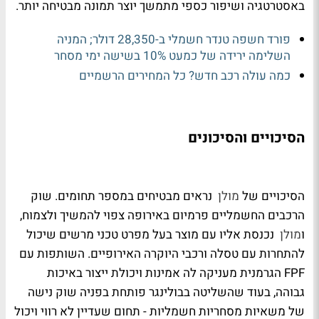
באסטרטגיה ושיפור כספי מתמשך יוצר תמונה מבטיחה יותר.
פורד חשפה טנדר חשמלי ב-28,350 דולר; המניה
השלימה ירידה של כמעט 10% בשישה ימי מסחר
כמה עולה רכב חדש? כל המחירים הרשמיים
הסיכויים והסיכונים
הסיכויים של
מולן
נראים מבטיחים במספר תחומים. שוק
הרכבים החשמליים פרמיום באירופה צפוי להמשיך ולצמוח,
ו
מולן
נכנסת אליו עם מוצר בעל מפרט טכני מרשים שיכול
להתחרות עם טסלה ורכבי היוקרה האירופיים. השותפות עם
FPF הגרמנית מעניקה לה אמינות ויכולת ייצור באיכות
גבוהה, בעוד שהשליטה בבולינגר פותחת בפניה שוק נישה
של משאיות מסחריות חשמליות - תחום שעדיין לא רווי ויכול