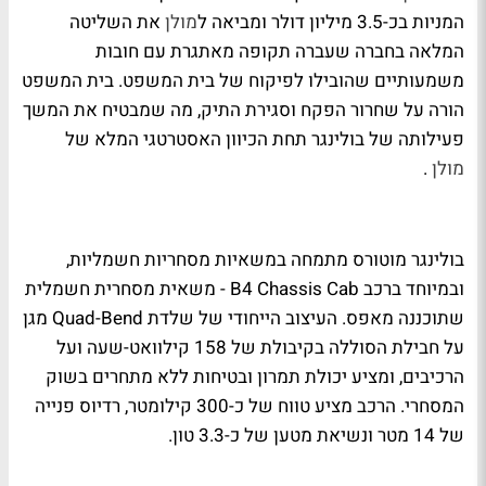
המניות בכ-3.5 מיליון דולר ומביאה ל
מולן
את השליטה
המלאה בחברה שעברה תקופה מאתגרת עם חובות
משמעותיים שהובילו לפיקוח של בית המשפט. בית המשפט
הורה על שחרור הפקח וסגירת התיק, מה שמבטיח את המשך
פעילותה של בולינגר תחת הכיוון האסטרטגי המלא של
מולן
.
בולינגר מוטורס מתמחה במשאיות מסחריות חשמליות,
ובמיוחד ברכב B4 Chassis Cab - משאית מסחרית חשמלית
שתוכננה מאפס. העיצוב הייחודי של שלדת Quad-Bend מגן
על חבילת הסוללה בקיבולת של 158 קילוואט-שעה ועל
הרכיבים, ומציע יכולת תמרון ובטיחות ללא מתחרים בשוק
המסחרי. הרכב מציע טווח של כ-300 קילומטר, רדיוס פנייה
של 14 מטר ונשיאת מטען של כ-3.3 טון.