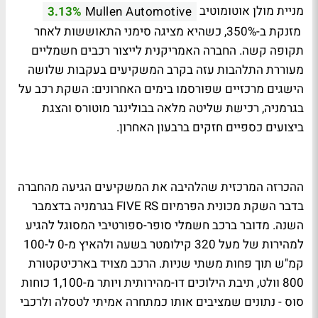
מניית מולן אוטומוטיב
3.13%
Mullen Automotive
מזנקת ב-350%, כשהיא מציגה סימני התאוששות לאחר
תקופה קשה. החברה האמריקנית לייצור רכבים חשמליים
מעוררת התלהבות עזה בקרב המשקיעים בעקבות שלושה
הישגים מרכזיים שפורסמו בימים האחרונים: השקת רכב על
בגרמניה, רכישת שליטה מלאה בבולינגר מוטורס והצגת
ביצועים כספיים חזקים ברבעון האחרון.
ההכרזה המרכזית שהלהיבה את המשקיעים הגיעה מהחברה
בדבר השקת מכונית הפרמיום FIVE RS בגרמניה בדצמבר
השנה. מדובר ברכב חשמלי סופר-ספורטיבי המסוגל להגיע
למהירות של מעל 320 קילומטר בשעה ולהאיץ מ-0 ל-100
קמ"ש תוך פחות משתי שניות. הרכב מצויד בארכיטקטורת
800 וולט, תיבת הילוכים דו-מהירותית ויותר מ-1,100 כוחות
סוס - נתונים שמציבים אותו כמתחרה אמיתי לטסלה ולרכבי