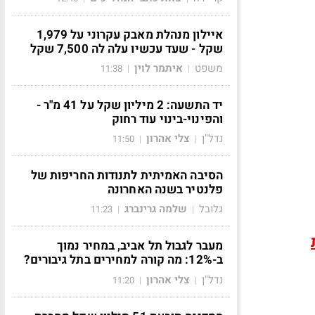
איילון מנהלת מאבק עקרוני על 1,979
שקל - שעד עכשיו עלה לה 7,500 שקל
משפט
איתמר לוין
11:38
|
|
יד התשעה: 2 מיליון שקל על 41 מ"ר -
והפינוי-בינוי עוד רחוק
נדל"ן
צלי אהרון
11:50
|
|
הסיבה האמיתית לתנודות החריפות של
פלנטיר בשנה האחרונה
גלובל
שלמה גרינברג
11:23
|
|
מעבר לגבול תל אביב, במחיר נמוך
ב-12%: מה קורה למחירים בתל גיבורים?
נדל"ן
צלי אהרון
11:20
|
|