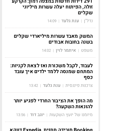
291 דירות חדשות במצפה רמון: הקרקע
זולה, הפיתוח יעלה עשרות מיליוני
שקלים
נדל"ן
ענת גלעד
14:09
|
|
המשק מאבד עשרות מיליארדי שקלים
בשנה בחובות אבודים
משפט
איתמר לוין
14:02
|
|
לעבוד, לקבל משכורת ואז לצאת לקניות:
המתחם שמנסה ללמד ילדים איך עובד
כסף
צרכנות פיננסית
ענת גלעד
13:42
|
|
מה הופך את הציבור החרדי לפגיע יותר
להונאות השקעה?
מיומנו של יועץ השקעות
יוגב דוד
13:56
|
|
Booking מורידה תחזית, Expedia דווקא