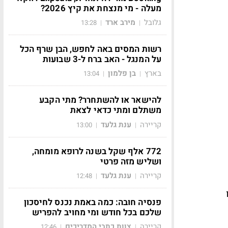
מעלה - מי מנצחת את קיץ 2026?
גלובל
מירב ארד
13:28
|
|
רשות המסים באה לחפש, הבן שרף הכל
על המנגל - האב ברח ל-3 שבועות
בארץ
בן פלמון
13:04
|
|
להישאר או להשתחרר? מתי הקבע
משתלם ומתי כדאי לצאת
קריירה
ענת גלעד
13:00
|
|
772 אלף שקל בשנה לרופא מומחה,
ושליש מזה פרטי
קריירה
ענת גלעד
12:48
|
|
פנסיה חובה: כמה באמת נכנס לחיסכון
שלכם בכל חודש ומי מחויב להפריש
קריירה
צוות כתבי המדריכים
12:46
|
|