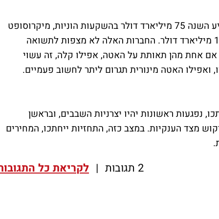
ההתחייבויות כבר ניתנו - גוגל הודיעה שתשקיע השנה 75 מיליארד דולר בהשקעות הוניות, מיקרוסופט
מתכננת 80 מיליארד, ואמזון מדברת על כ-100 מיליארד דולר. החברות האלה לא מצפות לתשואה
 אם אחת מהן תאותת על האטה, אפילו קלה, זה עשוי
ו, ואפילו האטה מינורית תגרום ליתר לחשוב פעמיים.
, נפגעות ראשונות יהיו יצרניות השבבים, ובראשן
וש מצד הענקיות. במצב כזה, התחזיות ייחתכו, המחירים
.
2 תגובות
|
לקריאת כל התגובות