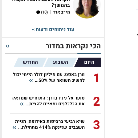
בהמשך?
|
מירב ארד
(10)
עוד ניתוחים ודעות
הכי נקראות במדור
היום
השבוע
החודש
1
וורן באפט: עם מיליון דולר הייתי יכול
להשיג תשואה של 50%...
2
סופר אל ניניו בדרך: התרחיש שמדאיג
את הכלכלנים ומאיים להצית...
3
שיא רביעי ברציפות באירופה: מניית
השבבים שזינקה 414% מתחילת...