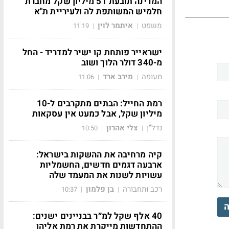
המדינה תובעת 51 מיליון שקל מחברת
חלמיש המשותפת לה ולעיריית ת"א
משפט
איתמר לוין
11:19
|
|
ישראייר פותחת קו ישיר למדריד - החל
מ-340 דולר הלוך ושוב
תעופה
מירב ארד
11:06
|
|
רמת החייל: הבתים מתקרבים ל-10
מיליון שקל, אבל כמעט אין עסקאות
נדל"ן
צלי אהרון
10:50
|
|
קיה מרחיבה את ההשקות בישראל:
ארבעה דגמים חדשים, החשמליות
עשויות לשנות את המעמד שלה
רכב ותחבורה
בן פלמון
10:37
|
|
ה
40 אלף שקל למ״ר בבניינים ישנים:
ההתחדשות מייקרת את רמת אליהו