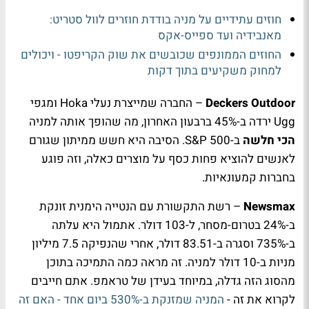
חוזים עתידיים על מניה בודדת חוזרים לוול סטריט:
מאנבידיה ועד ספייס-אקס
החוזים הממונפים שכובשים את שוק הקריפטו - ויכולים
למחוק משקיעים בתוך דקות
Deckers Outdoor
– החברה שמייצרת נעלי Hoka ומגפי
Ugg ירדה ב-45% ברבעון האחרון, מה שהופך אותה למניה
הכי חלשה
ב-S&P 500. הסיבה היא חשש ממיתון שגורם
לאנשים להוציא פחות כסף על מוצרים כאלה, וזה פוגע
בחברות קמעונאיות.
Newsmax
– רשת התקשורת עם הנטייה הימנית זונקת
ב-24% בטרום-מסחר, ל-103 דולר. אתמול היא עלתה
ב-735% וסגרה ב-83.51 דולר, אחרי שהנפיקה 7.5 מיליון
מניות ב-10 דולר למניה. זה מראה כמה התמיכה בתוכן
מהסוג הזה גדלה, במיוחד בעידן של טראמפ. אתם חייבים
לקרוא את זה -
המניה שמזנקת ב-530% ביום אחד - האם זה