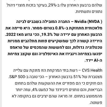
שלהם ברבעון האחרון עלו ב-29%, בעיקר בזכות מוצרי ניהול
נתונים ותשתיות.
NVDA
Nvidia (
) – החברה המובילה בשבבים לבינה
מלאכותית מתחזקת ב-0.8% בטרום-מסחר. היא סיימה את
הרבעון האחרון עם ירידה של 19.3%, הכי גרוע מאז 2022.
הירידה קשורה לכך שמשקיעים פחות מתלהבים ממניות
טכנולוגיה גדולות, וגם לחששות שהמכסים של טראמפ
יפגעו בצמיחה ויגבירו את האינפלציה וגם שקצב צמיחת
ה-AI יירד.
CVS Health – רשת בתי המרקחת הזו מזנקת עם עלייה
מצטברת של 51% ברבעון האחרון – הכי טובה ב-S&P 500.
הם חזקים כי הם מפזרים את ההשקעות שלהם בתחום
הבריאות, והם נותנים דיבידנד של כמעט 4%, שזה יותר
מהממוצע בתחום. זה מראה שהם יציבים גם בתקופה לא
פשוטה.