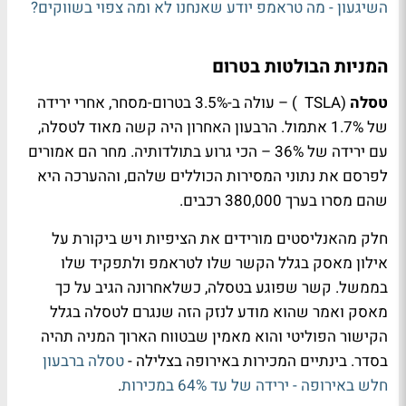
השיגעון - מה טראמפ יודע שאנחנו לא ומה צפוי בשווקים?
המניות הבולטות בטרום
טסלה
(
TSLA
) – עולה ב-3.5% בטרום-מסחר, אחרי ירידה
של 1.7% אתמול. הרבעון האחרון היה קשה מאוד לטסלה,
עם ירידה של 36% – הכי גרוע בתולדותיה. מחר הם אמורים
לפרסם את נתוני המסירות הכוללים שלהם, וההערכה היא
שהם מסרו בערך 380,000 רכבים.
חלק מהאנליסטים מורידים את הציפיות ויש ביקורת על
אילון מאסק בגלל הקשר שלו לטראמפ ולתפקיד שלו
בממשל. קשר שפוגע בטסלה, כשלאחרונה הגיב על כך
מאסק ואמר שהוא מודע לנזק הזה שנגרם לטסלה בגלל
הקישור הפוליטי והוא מאמין שבטווח הארוך המניה תהיה
בסדר. בינתיים המכירות באירופה בצלילה -
טסלה ברבעון
חלש באירופה - ירידה של עד 64% במכירות
.