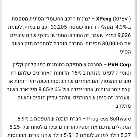
XPEV
(
XPeng
) – יצרנית הרכב החשמלי הסינית מטפסת
ב-4.3%. מנהליה דיווחו שמסרו 33,205 רכבים במרץ, לעומת
9,026 במרץ שעבר. זה החודש החמישי ברצף שהם עוברים
את ה-30,000 מסירות. החברה הופכת למתחרה חזק בשוק
הסיני.
PVH Corp
– החברה שמחזיקה במותגים כמו קלווין קליין
וטומי הילפיגר מזנקת ב-15%. הדוחות האחרונים שלהם היו
טובים מהצפוי, והם אומרים שההכנסות השנה יהיו דומות או
קצת יותר גבוהות, אחרי ירידה של 6% ל-8.65 מיליארד בשנה
שעברה. זה סימן שהמותגים שלהם עדיין חזקים והשוק
מתלהב.
Progress Software – חברת תוכנה שמטפסת ב-5.9%.
המנהלים עדכנו את תחזית הרווחים שלהם לטווח של 5.25-
5.37 דולר למניה, לעומת 5-5.12 דולר שחזו קודם. ההכנסות