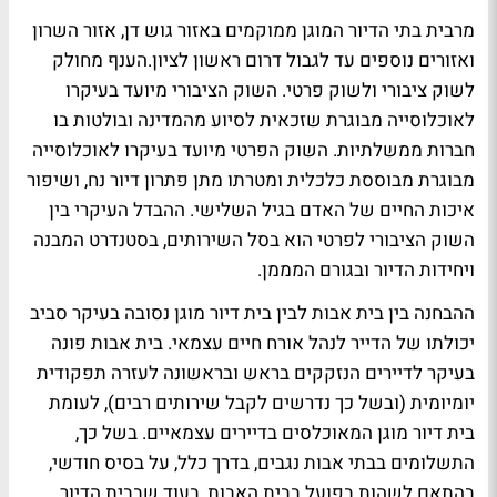
מרבית בתי הדיור המוגן ממוקמים באזור גוש דן, אזור השרון
ואזורים נוספים עד לגבול דרום ראשון לציון.הענף מחולק
לשוק ציבורי ולשוק פרטי. השוק הציבורי מיועד בעיקרו
לאוכלוסייה מבוגרת שזכאית לסיוע מהמדינה ובולטות בו
חברות ממשלתיות. השוק הפרטי מיועד בעיקרו לאוכלוסייה
מבוגרת מבוססת כלכלית ומטרתו מתן פתרון דיור נח, ושיפור
איכות החיים של האדם בגיל השלישי. ההבדל העיקרי בין
השוק הציבורי לפרטי הוא בסל השירותים, בסטנדרט המבנה
ויחידות הדיור ובגורם המממן.
ההבחנה בין בית אבות לבין בית דיור מוגן נסובה בעיקר סביב
יכולתו של הדייר לנהל אורח חיים עצמאי. בית אבות פונה
בעיקר לדיירים הנזקקים בראש ובראשונה לעזרה תפקודית
יומיומית (ובשל כך נדרשים לקבל שירותים רבים), לעומת
בית דיור מוגן המאוכלסים בדיירים עצמאיים. בשל כך,
התשלומים בבתי אבות נגבים, בדרך כלל, על בסיס חודשי,
בהתאם לשהות בפועל בבית האבות, בעוד שבבית הדיור