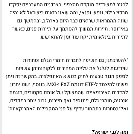
לחזור למשרדים מוקדם מהצפוי. הצרכנים המערביים יפקדו
מרכזי בילוי, נופש ופנאי, ומה שאנו רואים בישראל לא יהיה
שונה מהמראות שרואים כבר היום בארה"ב, ובהמשך גם
באירופה. תיירות תמשיך להסתמך על תיירות פנים, כאשר
לתיירות בינלאומית יקח עוד זמן להתאושש.
"להערכתנו, גם חשיפה לחברות חומרי הגלם וסחורות
שיודעות לגלגל את עליית המחירים ללקוחותיהן עשויות
לספק הגנה טבעית לתיק בנושא האינפלציה. בהקשר זה ניתן
פשוט להיצמד ל-
ETF
דוגמת
FXZ
ו-
MXI
. בנוסף, ישנו יתרון
למדדים האירופאיים שהמשקל של אותם סקטורים, דוגמת
אנרגיה, חומרי גלם, פיננסים ואף תיירות, גבוה יותר במדדים,
ואלו נסחרות בתמחור עדיף על פני המקבילות האמריקאיות".
ומה לגבי ישראל?