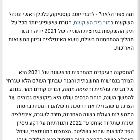
ומה צפוי הלאה? - לדברי יוטב קוסטיקה, כלכלן ראשי ומנהל
השקעות ב
מור בית השקעות
, הגורם שישפיע יותר מכל על
תיק ההשקעות במחצית השנייה של 2021 יהיה המשך
תהליך ההתחסנות בעולם, נושא האינפלציה וכיוון התשואות
הארוכות.
"המסקנה העיקרית מהמחצית הראשונה של 2021 היא
הצורך בגמישות מחשבתית והבנה שבתוך העולם הלא שגרתי
של מגיפה עולמית והיציאה ממנה, דברים קורים מהר. בנוגע
להמשך השנה, הנחת הבסיס שלנו היא ביקושים גבוהים של
הצרכנים שהגדילו את החסכונות שלהם דרמטית בחסות
הממשלות בעולם בשנה האחרונה, חזרה לשגרה, אינפלציה
זמנית שתלווה אותנו עד 2022 ותנודתיות על רקע ניסיון
הפד להראות שהוא בשליטה. הצמצום המוניטארי, שיחל
בארה"ב בשנה הקרובה, יהיה הפיתול הבא בעלילת שוקי