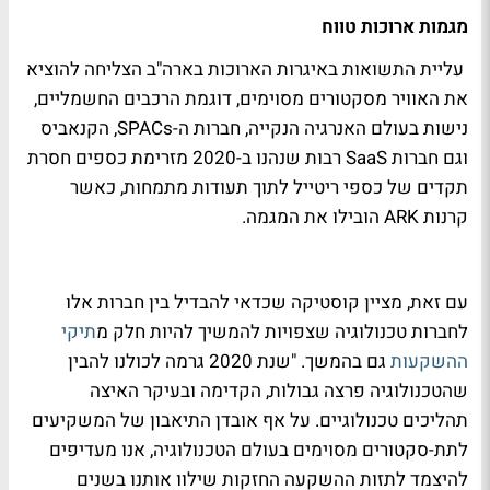
מגמות ארוכות טווח
עליית התשואות באיגרות הארוכות בארה"ב הצליחה להוציא
את האוויר מסקטורים מסוימים, דוגמת הרכבים החשמליים,
נישות בעולם האנרגיה הנקייה, חברות ה-
SPACs
, הקנאביס
וגם חברות
SaaS
רבות שנהנו ב-2020 מזרימת כספים חסרת
תקדים של כספי ריטייל לתוך תעודות מתמחות, כאשר
קרנות
ARK
הובילו את המגמה.
עם זאת, מציין קוסטיקה שכדאי להבדיל בין חברות אלו
לחברות טכנולוגיה שצפויות להמשיך להיות חלק מ
תיקי
ההשקעות
גם בהמשך. "שנת 2020 גרמה לכולנו להבין
שהטכנולוגיה פרצה גבולות, הקדימה ובעיקר האיצה
תהליכים טכנולוגיים. על אף אובדן התיאבון של המשקיעים
לתת-סקטורים מסוימים בעולם הטכנולוגיה, אנו מעדיפים
להיצמד לתזות ההשקעה החזקות שילוו אותנו בשנים