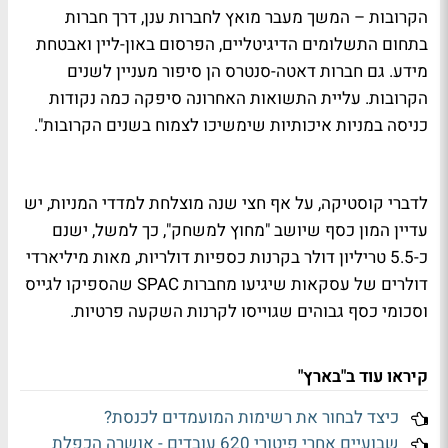
הקרובות – המשך מעבר מואץ לחברות ענן, דרך חברות
בתחום התשלומים הדיגיטליים, הפרסום באון-ליין ואבטחת
מידע. גם חברות דאטה-סנטרס הן סיפור מעניין לשנים
הקרובות. עליית התשואות האחרונה סיפקה כמה נקודות
כניסה במניות איכותיות שימשיכו לצמוח בשנים הקרובות".
לדברי קוסטיקה, על אף חצי שנה מוצלחת למדדי המניות, יש
עדיין המון כסף שיושב "מחוץ למשחק", כך למשל, ישנם
כ-5.5 טריליון דולר בקרנות כספיות דולריות, מאות מיליארדי
דולרים של עסקאות שיגיעו מחברות
SPAC
שהספיקו לגייס
וסכומי כסף גבוהים שגוייסו לקרנות השקעה פרטיות.
קיראו עוד ב"בארץ"
כיצד לבחור את רשימות המועמדים לכנסת?
שבועיים אחרי פיטורי 620 עובדים - אושרה הכפלת