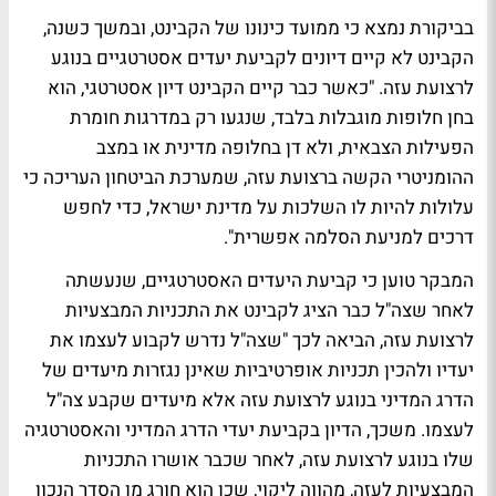
בביקורת נמצא כי ממועד כינונו של הקבינט, ובמשך כשנה,
הקבינט לא קיים דיונים לקביעת יעדים אסטרטגיים בנוגע
לרצועת עזה. "כאשר כבר קיים הקבינט דיון אסטרטגי, הוא
בחן חלופות מוגבלות בלבד, שנגעו רק במדרגות חומרת
הפעילות הצבאית, ולא דן בחלופה מדינית או במצב
ההומניטרי הקשה ברצועת עזה, שמערכת הביטחון העריכה כי
עלולות להיות לו השלכות על מדינת ישראל, כדי לחפש
דרכים למניעת הסלמה אפשרית".
המבקר טוען כי קביעת היעדים האסטרטגיים, שנעשתה
לאחר שצה"ל כבר הציג לקבינט את התכניות המבצעיות
לרצועת עזה, הביאה לכך "שצה"ל נדרש לקבוע לעצמו את
יעדיו ולהכין תכניות אופרטיביות שאינן נגזרות מיעדים של
הדרג המדיני בנוגע לרצועת עזה אלא מיעדים שקבע צה"ל
לעצמו. משכך, הדיון בקביעת יעדי הדרג המדיני והאסטרטגיה
שלו בנוגע לרצועת עזה, לאחר שכבר אושרו התכניות
המבצעיות לעזה, מהווה ליקוי, שכן הוא חורג מן הסדר הנכון