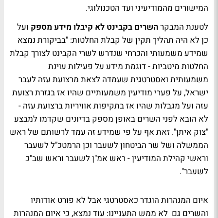
המישורים מהמודיעיני ועד הטכנולוגי.
לטענת המבקר
השרים בקבינט לא קיבלו מידע מספק
ועל
כן לא היה תהליך תקין של קבלת החלטות: "בביקורת נמצא
שמידע משמעותי והכרחי שנדרש לשרי הקבינט לצורך קבלת
החלטות מיטביות - דוגמת מידע על פעילות עוינת
משמעותית ואסטרטגית שעמדה לצאת מרצועת עזה לעבר
ישראל, על פערי מודיעין משמעותיים שהיו אז בגזרת רצועת
עזה ועל מגבלות שהיו אז בתקיפות אוויריות ברצועת עזה -
לא הובא לפני השרים באופן מספק בדיונים שקדמו למבצע
"צוק איתן". זאת אף על פי שמידע זה עמד לרשותם של ראש
הממשלה ושל שר הביטחון לשעבר וכן הרמטכ"ל לשעבר
וראשי קהילת המודיעין - ראש אמ"ן לשעבר וראש שב"כ
לשעבר".
איום המנהרות הוגדר כאסטרטגי אבל לא פורט אודותיו
והשרים גם לא ממש התעניינו: עוד נמצא, כי איום המנהרות