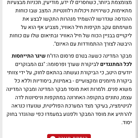
מצומצמת ביותר, כשחסרים לו ידע, מודיעין, תכניות מבצעיות
מתאימות, כשירויות ויכולות רלוונטיות. המצב שבו כוחות
ההנדסה שנדרשו להשמיד מנהרות התקשו לבצע את
משימתם עקב תקיפות חיל האוויר, מצביע אף הוא על
ליקויים בבניין הכוח של חיל האוויר ובתיאום שלו עם כוחות
היבשה לצורך ההתמודדות עם האיום".
מבקר המדינה כשעה בטרם פרסום הדו"ח
שיגר התייחסות
לכל המתנגדים
לביקורת שערך ופרסומה: "גם המבוקרים
יודעים היטב, כי הביקורת נעשתה בהתאם לחוק, על ידי צוותי
ביקורת מיומנים ומקצועיים - באמינות, ביסודיות וללא כל
משוא פנים. ולמרות זאת מוסד מבקר המדינה ומבקר המדינה
עצמו, נתונים בתקופה האחרונה במתקפות וניסיונות לדה
לגיטימציה, בעיקר מצד המערכת הפוליטית, שנועדו כנראה
להרתיע את מוסד המבקר ולפגוע במעמדו כפי שהוגדר בחוק
יסוד.