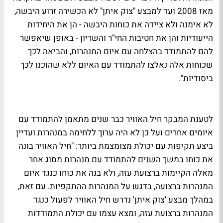
מאז 2008 ועד למבצע "צוק איתן" לא הכשירה זרוע היבשה,
לא אימנה ולא ציידה את כוחות היבשה - הן את היחידות
הייעודיות והן את חטיבות החי"ר והשריון - באופן שיאפשר
להם להתמודד בהצלחה עם איום המנהרות, והביאה לכך
שכוחות אלה נאלצו להתמודד עם האיום ללא שהוכנו לכך
ביסודיות".
לטענת המבקר חיל האוויר כבר שנים מתאמן להתמודד עם
איומים אחרים ועל כן לא היה ערוך ללחימה במנהרות ועדיין
ביצע תקיפות עם יכולת מצומצמת ביותר: "חיל האוויר בונה
את כוחו במשך השנים להתמודד עם מנהרות מסוג אחר
מאלה הקיימות ברצועת עזה, ולא בנה את כוחו כנגד איום
המנהרות ברצועה, בדגש על המנהרות ההתקפיות. עם זאת,
במהלך מבצע 'צוק איתן' נדרש חיל האוויר לפעול כנגד
המנהרות ברצועת עזה, ומצא עצמו עם יכולת התמודדות