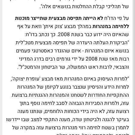
של תהליכי קבלת ההחלטות בנושאים אלה".
על פי הדו"ח
לא הייתה תפיסה מבצעית שתייצר מוכנות
ללחימה
במנהרות
במהלך מבצע 'צוק איתן' וזאת על אף
שהאיום היה ידוע כבר בשנת 2008. כך נכתב בדו"ח:
"הביקורת העלתה היעדרה של תפיסה מבצעית מטכ"לית
בנושא איום המנהרות - איום שהוגדר כאסטרטגי פעמים
רבות מאז שנת 2008 על ידי גורמים רבים בדרג המדיני
והצבאי, לרבות ראש הממשלה, שר הביטחון והרמטכ"ל".
"למרות העיסוק באיום המנהרות מאז מבצע 'עופרת יצוקה',
למרות הידע והניסיון שנצבר בנוגע לקיומן של המנהרות
ההתקפיות החודרות לשטחנו והמנהרות ההגנתיות ברצועת
עזה, ולמרות הסבירות הגבוהה לסבב לחימה נוסף בתוך
רצועת עזה, לא היה בידי הכוחות הלוחמים, שנתנו מענה
בעיקר להגנה ולביטחון שדה, מענה התקפי למצב שבו יידרשו
לתמרן בשטח לחימה רווי מנהרות ברצועת עזה במקרה של