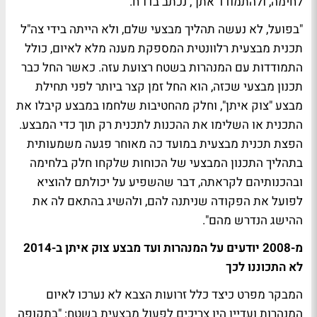
לחימה, ולהתמודד אתן", נכתב בדו"ח.
"בפועל, לא נעשה תהליך מבצעי שלם, ולא הייתה בידי צה"ל
תכנית מבצעית רלוונטית המספקת מענה מלא לאיום, כולל
התמודדות עם המנהרות בשטח רצועת עזה. כאשר החל כבר
תכנון מבצעי שכזה, הוא החל זמן קצר ביותר לפני תחילת
מבצע "צוק איתן", וחלק מהחטיבות שלחמו במבצע קיבלו את
התכנית או השלימו את ההכנות לתכנית רק תוך כדי המבצע.
הפצת תכנית מבצעית במועד כה מאוחר פגעה משמעותית
בתהליך התכנון המבצעי של הכוחות שלקחו חלק בלחימה
ובהכנותיהם לקראתה, דבר שהשפיע על יכולתם להוציא
לפועל את הפקודה שניתנה להם, ולהשיג בהתאם לה את
ההישג הנדרש מהם".
מ-2008 יודעים על המנהרות ועד מבצע צוק איתן ב-2014
לא התכוננו לכך
המבקר מפרט כיצד כלל זרועות הצבא לא נערכו לאיום
המנהרות ועדיין היו צריכים לפעול מבצעית בשטח: "בתקופה