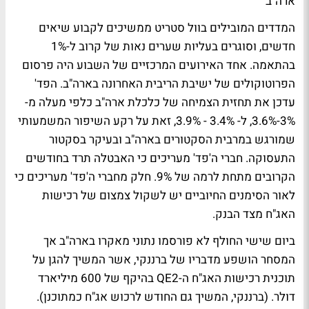
ארה"ב
המדדים המובילים בוול סטריט ממשיכים לקבוע שיאים
חדשים, וסוגרים בעליות שערים נאות של קרוב ל-1%
בהתאמה. אחד האירועים המרכזיים של השבוע היה פרסום
הפרוטוקולים של ישיבת הריבית האחרונה בארה"ב. הפד'
עדכן את תחזית הצמיחה של כלכלת ארה"ב כלפי מעלה מ-
3%-3.6%, ל- 3.4% - 3.9%, זאת על רקע השיפור המשמעותי
שמורגש במרבית הסקטורים בארה"ב ובעיקר בסקטור
התעסוקה. חברי ה'פד' מעריכים כי האבטלה תרד בחודשים
הקרובים מתחת לרמה של 9%. חלק מחברי ה'פד' מעריכים כי
לאור הסימנים החיוביים יש לשקול צמצום של רכישות
האג"ח מצד הבנק.
ביום שישי החולף לא פורסמו נתוני מאקרו בארה"ב אך
המסחר הושפע מדבריו של ברננקי, אשר המשיך להגן על
תוכנית רכישות האג"ח ה-QE2 בהיקף של 600 מיליארד
דולר. (ברננקי, המשיך גם החודש לרכוש אג"ח כמתוכנן).