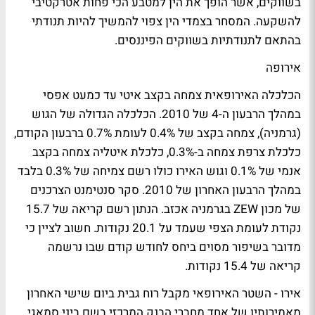
בשווקים, אשר הופך את הין למטבע הכי פחות אטרקטיבי
להשקעה. המסחר בצמדי הין צפוי להמשיך להיות תנודתי
בהתאם לתנודתיות בשווקים הפיננסים.
אירופה
הכלכלה האירופאית צמחה בקצב איטי עד כמעט אפסי
במהלך הרבעון ה-4 של 2010. הכלכלה הגדולה של הגוש
(גרמניה), צמחה בקצב של 0.4% לעומת 0.7% ברבעון הקודם,
כלכלת צרפת צמחה ב-0.3%, כלכלת איטליה צמחה בקצב
אנמי של 0.1% וגוש האירו כולו רשם צמיחה של 0.3% בלבד
במהלך הרבעון האחרון של 2010. סקר סנטימנט הצרכנים
של מכון ZEW בגרמניה אכזב. הנתון רשם קריאה של 15.7
נקודת לעומת הצפי שעמד על 20.1 נקודות. חשוב לציין כי
מדובר בשיפור מסוים ביחס לחודש קודם שבו נרשמה
קריאה של 15.4 נקודות.
אירו - השטר האירופאי מקבל רוח גבית ביום שישי האחרון
מאמירותיו של אחד מחברי הבנק המרכזי בשם ביני סמאגי,