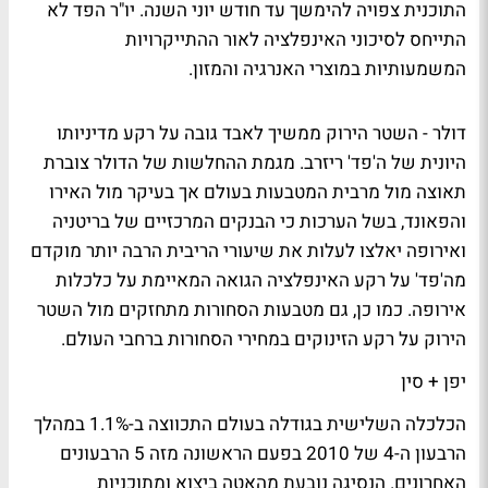
התוכנית צפויה להימשך עד חודש יוני השנה. יו"ר הפד לא
התייחס לסיכוני האינפלציה לאור ההתייקרויות
המשמעותיות במוצרי האנרגיה והמזון.
דולר - השטר הירוק ממשיך לאבד גובה על רקע מדיניותו
היונית של ה'פד' ריזרב. מגמת ההחלשות של הדולר צוברת
תאוצה מול מרבית המטבעות בעולם אך בעיקר מול האירו
והפאונד, בשל הערכות כי הבנקים המרכזיים של בריטניה
ואירופה יאלצו לעלות את שיעורי הריבית הרבה יותר מוקדם
מה'פד' על רקע האינפלציה הגואה המאיימת על כלכלות
אירופה. כמו כן, גם מטבעות הסחורות מתחזקים מול השטר
הירוק על רקע הזינוקים במחירי הסחורות ברחבי העולם.
יפן + סין
הכלכלה השלישית בגודלה בעולם התכווצה ב-1.1% במהלך
הרבעון ה-4 של 2010 בפעם הראשונה מזה 5 הרבעונים
האחרונים. הנסיגה נובעת מהאטה ביצוא ומתוכניות