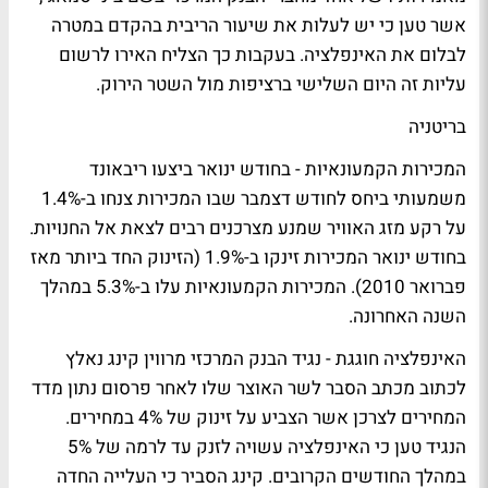
אשר טען כי יש לעלות את שיעור הריבית בהקדם במטרה
לבלום את האינפלציה. בעקבות כך הצליח האירו לרשום
עליות זה היום השלישי ברציפות מול השטר הירוק.
בריטניה
המכירות הקמעונאיות - בחודש ינואר ביצעו ריבאונד
משמעותי ביחס לחודש דצמבר שבו המכירות צנחו ב-1.4%
על רקע מזג האוויר שמנע מצרכנים רבים לצאת אל החנויות.
בחודש ינואר המכירות זינקו ב-1.9% (הזינוק החד ביותר מאז
פברואר 2010). המכירות הקמעונאיות עלו ב-5.3% במהלך
השנה האחרונה.
האינפלציה חוגגת - נגיד הבנק המרכזי מרווין קינג נאלץ
לכתוב מכתב הסבר לשר האוצר שלו לאחר פרסום נתון מדד
המחירים לצרכן אשר הצביע על זינוק של 4% במחירים.
הנגיד טען כי האינפלציה עשויה לזנק עד לרמה של 5%
במהלך החודשים הקרובים. קינג הסביר כי העלייה החדה