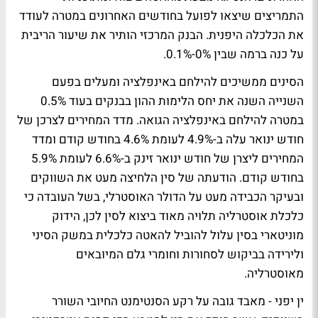
התמריצים שיצאו לפועל בחודשים האחרונים במטרה לעודד
את הכלכלה היפנית. הבנק המרכזי הותיר את שיעור הריבית
על כנה ברמה שבין 0%-0.1%.
הסינים ממשיכים להילחם באינפלציה ומעלים בפעם
השנייה השנה את יחס הלימות ההון בבנקים בעוד 0.5%
במטרה להילחם באינפלציה הגואה. מדד המחירים לצרכן של
חודש ינואר עלה ב-4.9% לעומת 4.6% בחודש קודם ומדד
המחירים ליצרן של חודש ינואר זינק ב-6.6% לעומת 5.9%
בחודש קודם. הודעתה של סין הלחיצה מעט את השווקים
ובעיקר הכבידה מעט על הדולר האוסטרלי, בשל העובדה כי
כלכלת אוסטרליה תלויה מאוד ביצוא לסין לכן, הידוק
מוניטארי בסין עלול להוביל להאטה כלכלית במשק הסיני
ולירידה בביקוש לסחורות וחומרי גלם המיובאים
מאוסטרליה.
ין יפני - מאבד גובה על רקע הסנטימנט החיובי השורר