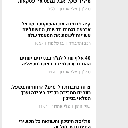
מיליון שקל, אבל כמעט אין עסקאות
נדל"ן
צלי אהרון
10:50
|
|
קיה מרחיבה את ההשקות בישראל:
ארבעה דגמים חדשים, החשמליות
עשויות לשנות את המעמד שלה
רכב ותחבורה
בן פלמון
10:37
|
|
40 אלף שקל למ״ר בבניינים ישנים:
ההתחדשות מייקרת את רמת אליהו
נדל"ן
צלי אהרון
10:19
|
|
צרות בחברות הליסינג? הרווחיות בשפל,
רווחים ממכירת רכבים בירידה וערך
המלאי בסיכון
שוק ההון
צלי אהרון
11:04
|
|
פוליסת חיסכון והשוואת כל מכשירי
החיסכון זה מול זה