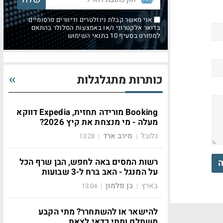
אני מאשר קבלת ניוזלטרים ודיוורים פרסומיים
בדואר אלקטרוני ו/או באמצעות הסלולר בהתאם
למפורט בסעיף 10 בתנאי השימוש
כותרות מתגלגלות
Booking מורידה תחזית, Expedia דווקא
מעלה - מי מנצחת את קיץ 2026?
גלובל
מירב ארד
13:28
|
|
רשות המסים באה לחפש, הבן שרף הכל
ה
על המנגל - האב ברח ל-3 שבועות
בארץ
בן פלמון
13:04
|
|
להישאר או להשתחרר? מתי הקבע
משתלם ומתי כדאי לצאת