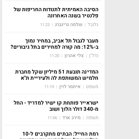
הסיבה האמיתית לתנודות החריפות של
פלנטיר בשנה האחרונה
גלובל
שלמה גרינברג
11:23
|
|
מעבר לגבול תל אביב, במחיר נמוך
ב-12%: מה קורה למחירים בתל גיבורים?
נדל"ן
צלי אהרון
11:20
|
|
המדינה תובעת 51 מיליון שקל מחברת
חלמיש המשותפת לה ולעיריית ת"א
משפט
איתמר לוין
11:19
|
|
ישראייר פותחת קו ישיר למדריד - החל
מ-340 דולר הלוך ושוב
תעופה
מירב ארד
11:06
|
|
רמת החייל: הבתים מתקרבים ל-10