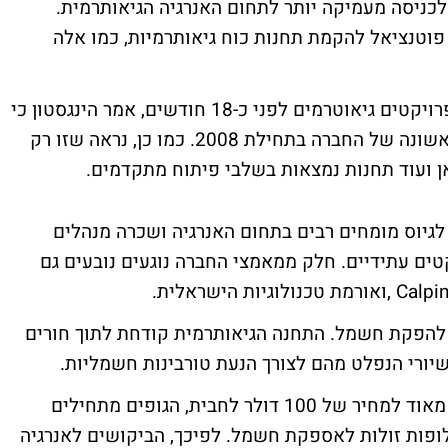
כניסה מעמיקה יותר לתחום האנרגיה הגיאותרמית.
פוטנציאל להקמת תחנות כוח גיאותרמיות, כמו אלה
לאחר שהחברה רכשה שטחים לצורך הקמת פרויקטים גיאוטרמים לפני כ-18 חודשים, אמר הינגסטון כי
הוא מתכנן לחנוך את התחנה הגיאותרמית הראשונה של החברה בתחילת 2008. כמו כן, נראה שזו רק
לגיוס מומחים רבים בתחום האנרגיה ושכרה מנהלים
טים עתידיים. חלק ממאמצי החברה נוגעים נובעים גם
 להפקת חשמל. התחנה הגיאותרמית קודחת לתוך חורים
יורי הנפלט מהם לצורך הנעת טורבינות חשמליות.
בעוד מחירי הנפט נסקו בחודש האחרון סמוך מאוד למחיר של 100 דולר לחבית, הגופים מתחילים
פות זולות לאספקת חשמל. לפיכך, הביקושים לאנרגיה