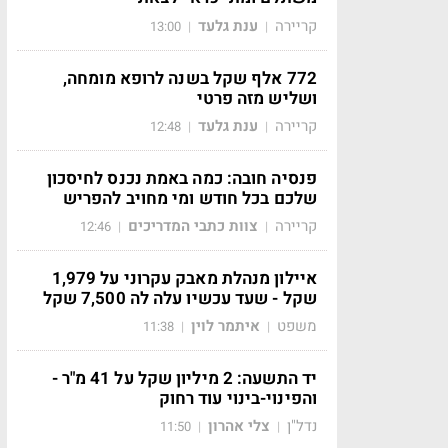
קריירה
ענת גלעד
13:00
|
|
772 אלף שקל בשנה לרופא מומחה,
ושליש מזה פרטי
קריירה
ענת גלעד
12:48
|
|
פנסיה חובה: כמה באמת נכנס לחיסכון
שלכם בכל חודש ומי מחויב להפריש
קריירה
צוות כתבי המדריכים
12:46
|
|
איילון מנהלת מאבק עקרוני על 1,979
שקל - שעד עכשיו עלה לה 7,500 שקל
משפט
איתמר לוין
11:38
|
|
יד התשעה: 2 מיליון שקל על 41 מ"ר -
והפינוי-בינוי עוד רחוק
נדל"ן
צלי אהרון
11:50
|
|