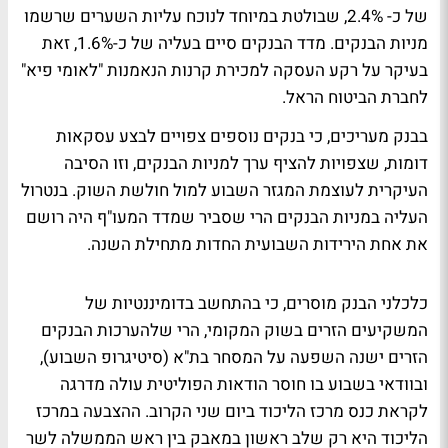
של כ- 2.4%, שבולטת במיוחד לנוכח עליות השערים שרשמו
מניות הבנקים. מדד הבנקים סיים בעליה של כ-1.6%, זאת
בעיקר על רקע העסקה למכירת קרנות הנאמנות "לאומי פיא"
לחברת הביטוח הראל.
בבנק מעריכים, כי בנקים נוספים צפויים לבצע עסקאות
דומות, שצפויות להציף ערך למניות הבנקים, וזו הסיבה
העיקרית לעוצמת המגזר השבוע למול חולשת השוק. בנטרול
העליה במניות הבנקים הרי שסביר שמדד המעו"ף היה רושם
את אחת הירידות השבועית החדות מתחילת השנה.
כלכלני הבנק מוסרים, כי בהתחשב בדומיננטיות של
המשקיעים הזרים בשוק המקומי, הרי שלהערכות הבנקים
הזרים ישנה השפעה על המסחר בת"א (סיטיגרופ השבוע),
ובוודאי בשבוע בו חוסר הודאות הפוליטית עולה מדרגה
לקראת כנס מרכז הליכוד ביום שני הקרוב. ההצבעה במרכז
הליכוד היא רק שלב ראשון במאבק בין ראש הממשלה לשר