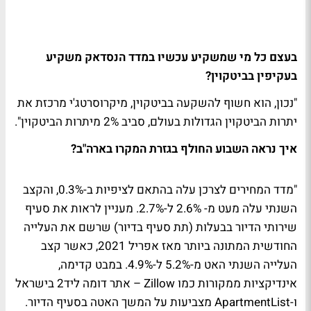
בעצם כל מי שמשקיע עכשיו במדד הנסדאק משקיע
בעקיפין בביטקוין?
"נכון, הוא חשוף להשקעה בביטקוין, מיקרוסרטג'י מרכזת את
יתרות הביטקוין הגדולות בעולם, סביב 2% מיתרות הביטקוין".
איך נראה השבוע החולף בגזרת המקרו בארה"ב?
"מדד המחירים לצרכן עלה בהתאם לציפיות ב-0.3%, והקצב
השנתי עלה מעט מ- 2.6% ל-2.7%. מעניין לראות את סעיף
שירותי הדיור בבעלות (תת סעיף בדיור) שרשם את העלייה
החודשית המתונה ביותר מאז אפריל 2021, כאשר קצב
העלייה השנתי האט מ-5.2% ל-4.9%. במבט קדימה,
אינדיקציות ממקורות כמו Zillow – אתר דומה ליד2 בישראל
ו-ApartmentList מצביעות על המשך האטה בסעיף הדיור.