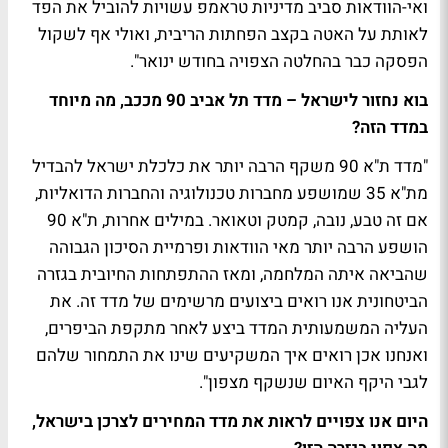
ואי-הוודאות סביב מדיניות טראמפ עשויות להוביל את הפד
לאותת על האטה בקצב הפחתות הריבית, ואולי אף לשקול
הפסקה כבר בהחלטה הצפויה בחודש ינואר".
בוא נחזור לישראל – מדד תל אביב 90 מככב, מה מיוחד
במדד הזה?
"מדד ת"א 90 משקף הרבה יותר את כלכלת ישראל להבדיל
מת"א 35 שמושפע מחברות טכנולוגיה והחברות הדואליות,
אם זה טבע, נובה, קמטק וטאואר. במילים אחרות, ת"א 90
הושפע הרבה יותר מאי הוודאות ופרמיית הסיכון הגבוהה
שהביאה איתה המלחמה, ומאז ההתפתחות החיובית בגזרה
הביטחונית אנו רואים ביצועים מרשימים של מדד זה. את
העליה המשמעותית המדד ביצע לאחר מתקפת הביפרים,
ואנחנו אכן רואים איך המשקיעים שינו את התמחור שלהם
לגבי היקף האיום שנשקף מצפון".
היום אנו צפויים לראות את מדד המחירים לצרכן בישראל,