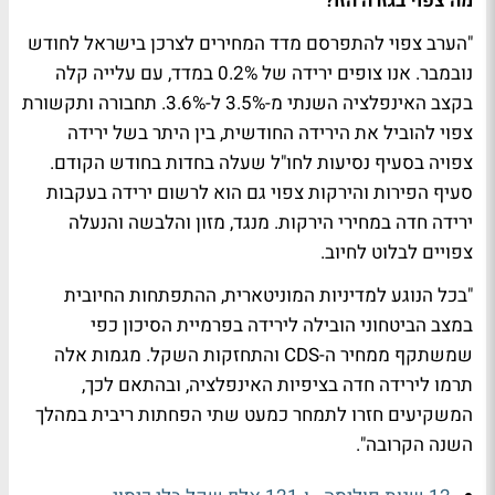
מה צפוי בגזרה הזו?
"הערב צפוי להתפרסם מדד המחירים לצרכן בישראל לחודש
נובמבר. אנו צופים ירידה של 0.2% במדד, עם עלייה קלה
בקצב האינפלציה השנתי מ-3.5% ל-3.6%. תחבורה ותקשורת
צפוי להוביל את הירידה החודשית, בין היתר בשל ירידה
צפויה בסעיף נסיעות לחו"ל שעלה בחדות בחודש הקודם.
סעיף הפירות והירקות צפוי גם הוא לרשום ירידה בעקבות
ירידה חדה במחירי הירקות. מנגד, מזון והלבשה והנעלה
צפויים לבלוט לחיוב.
"בכל הנוגע למדיניות המוניטארית, ההתפתחות החיובית
במצב הביטחוני הובילה לירידה בפרמיית הסיכון כפי
שמשתקף ממחיר ה-CDS והתחזקות השקל. מגמות אלה
תרמו לירידה חדה בציפיות האינפלציה, ובהתאם לכך,
המשקיעים חזרו לתמחר כמעט שתי הפחתות ריבית במהלך
השנה הקרובה".