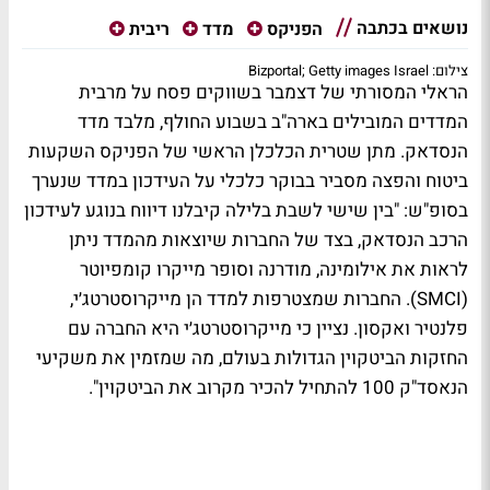
נושאים בכתבה
הפניקס
מדד
ריבית
צילום: Bizportal; Getty images Israel
הראלי המסורתי של דצמבר בשווקים פסח על מרבית
המדדים המובילים בארה"ב בשבוע החולף, מלבד מדד
הנסדאק. מתן שטרית הכלכלן הראשי של הפניקס השקעות
ביטוח והפצה מסביר בבוקר כלכלי על העידכון במדד שנערך
בסופ"ש: "בין שישי לשבת בלילה קיבלנו דיווח בנוגע לעידכון
הרכב הנסדאק, בצד של החברות שיוצאות מהמדד ניתן
לראות את אילומינה, מודרנה וסופר מייקרו קומפיוטר
(SMCI). החברות שמצטרפות למדד הן מייקרוסטרטג׳י,
פלנטיר ואקסון. נציין כי מייקרוסטרטג׳י היא החברה עם
החזקות הביטקוין הגדולות בעולם, מה שמזמין את משקיעי
הנאסד"ק 100 להתחיל להכיר מקרוב את הביטקוין".