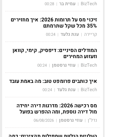
BizTech
עמית בר
00:28
|
|
זיכוי מס על תרומות 2026: איך מחזירים
35% מכל שקל שתרמתם
קריירה
ענת גלעד
00:24
|
|
המודלים הסיניים: דיפסיק, קימי, קוואן
וזעזוע המחירים
BizTech
עוזי גרסטמן
00:24
|
|
איך כותבים פרומפט טוב: מה באמת עובד
BizTech
ענת גלעד
00:24
|
|
מס רכישה 2026: מדרגות דירה יחידה
מול דירה נוספת, ומה ההפרש בפועל
נדל"ן
עוזי גרסטמן
06/08/2026
|
|
העלויות הנלוות שמפילות תקציבים: כמה