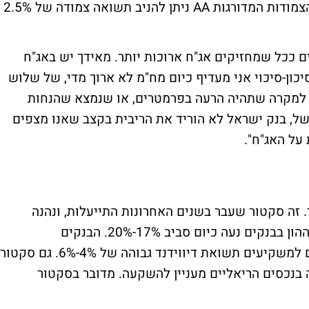
שקלית של 5.5%-6% כתלות במח"מ. באג"ח הצמודות המדורגות AA ניתן להניב תשואה צמודה של 2.5%
הים ככל שמחזיקים אג"ח ארוכות יותר. מאידך יש באג"ח
יכון-סיכוי אני מעדיף כיום מח"מ לא ארוך מדי, של שלוש
ת למקרה שתהיה הרעה בפרמטרים, או שנמצא שהנחות
משל, בנק ישראל לא הוריד את הריבית בקצב שאנו מצפים
 על האג"ח".
 זה סקטור שעבר בשנים האחרונות התייעלות, ונהנה
מתחרות נמוכה ורווחיות גבוהה. התשואה על ההון בבנקים נעה כיום סביב 17%-20%. הבנקים
הגדולים נסחרים מתחת להון העצמי ומעניקים למשקיעים תשואת דיווידנד גבוהה של 4%-6%. גם סקטור
נכסים הריאליים מעניין להשקעה. מדובר בסקטור