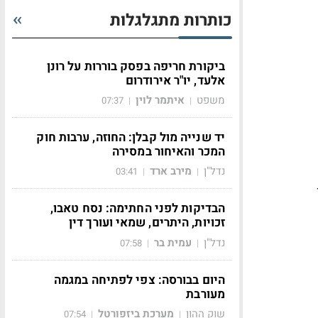
כותרות מתגלגלות
ביקורת חריפה בפסק בוררות על רונן
אלעד, יו"ר אירודרום
משפט
איתמר לוין
07:37
|
|
יד שנייה מול קבלן: החוזה, ערבות חוק
המכר והאיחור במסירה
נדל"ן
מירב ארד
03:41
|
|
הבדיקות לפני החתימה: נסח טאבו,
זכויות, היתרים, שמאי ועורך דין
נדל"ן
עמית בר
07:58
|
|
היום בבורסה: צפי לפתיחה במגמה
מעורבת
שוק ההון
מערכת ביזפורטל
07:54
|
|