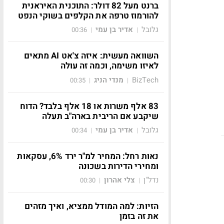
ברנט מעל 82 דולר: התוכנית האיראנית
להורמוז טרפה את הקלפים בשוקי הנפט
גלובל
אדיר בן עמי
00:36
|
|
השוואה מעשית: איזה צ'אט AI מתאים
לאיזו משימה, וכמה זה עולה
BizTech
מנדי הניג
00:35
|
|
83 אלף משרות או 18 אלף בלבד? הדוח
שיקבע אם הריבית בארה"ב תעלה
גלובל
אדיר בן עמי
00:34
|
|
נאות רחל: המחיר למ"ר ירד 6%, עסקאות
ומחירי הדירות בשכונה
נדל"ן
צלי אהרון
00:30
|
|
הזיות: למה המודל ממציא, ואיך מזהים
את זה בזמן