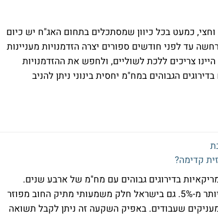
וחצי, כמעט בכל כיוון שמסתכלים בתחום האג"ח יש כיום
שה עד לפני חודשים ספורים יצרה הזדמנויות מעניינות
היינו צריכים ללכת לשוליים, ולחפש את ההזדמנויות
דירוגים הגבוהים במח"מ יחסית בינוני ניתן להניב
ת
ית קדימה?
חזיקים כיום כ-10% באג"ח אמריקאיות בדירוגים גבוהים עם מח"מ של ארבע שנים.
החשיפה הזו מעניקה לנו תשואה לפדיון של יותר מ-5%. גם בישראל חלק משמעותי מתיק החוב מפוזר
נצרניות בדירוגים גבוהים של A+, שמעניקים שעבודים. באפיק השקעה זה ניתן לקבל תשואה