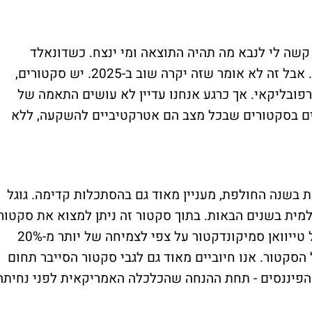
קשה לי לנבא מה תהיה התוצאה ומי ינצח. כשדונאלד
טראמפ ניצח זו היתה שנה מעולה ל-S&P500. אבל זה לא אומר שזה יקרה שוב ב-2025. יש סקטורים,
ן רפובליקאי. אך כרגע אנחנו עדיין לא עושים התאמה של
ים בסקטורים שבכל מצב הם אטרקטיביים להשקעה, ללא
ת בשנה החולפת, מעניין מאוד גם בהסתכלות קדימה. גוגל
מית בשנים הבאות. בתוך סקטור זה ניתן למצוא את סקטור
השבבים. באחרונה היתה הערכה מעודכנת של טייוואן סמיקונדקטור על צפי לצמיחה של יותר מ-20%
סקטור. אנו חיוביים מאוד גם לגבי סקטור הסייבר תחום
 הם הפיננסים - תחת ההנחה שהכלכלה האמריקאית לפני נחיתה