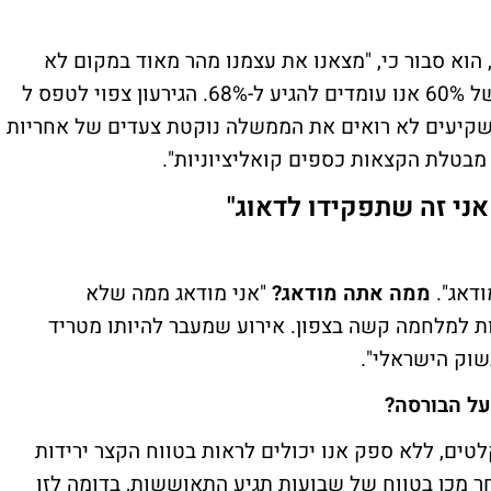
הוא סבור כי, "מצאנו את עצמנו מהר מאוד במקום לא
טוב, וזה מה שמטריד את השוק. מיחס תוצר של 60% אנו עומדים להגיע ל-68%. הגירעון צפוי לטפס ל
 המשקיעים לא רואים את הממשלה נוקטת צעדים של אחריות
מבטלת הקצאות כספים קואליציוניות".
אני זה שתפקידו לדאוג"
ודאג".
ממה אתה מודאג?
"אני מודאג ממה שלא
ות למלחמה קשה בצפון. אירוע שמעבר להיותו מטריד
שוק הישראלי".
על הבורסה?
לטים, ללא ספק אנו יכולים לראות בטווח הקצר ירידות
ובילים. לאחר מכן בטווח של שבועות תגיע התאוששות, בדומה לזו