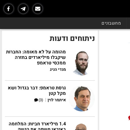
מחשבונים
ניתוחים ודעות
מהומה על לא מאומה: החברות
שיקבלו מיליארדים בחזרה
ממכסי טראמפ
מנדי הניג
גרסת טראמפ: דבר בגדול ושא
מקל קטן
|
איתמר לוין
(3)
1.4 מיליארד חביות: המלחמה
באיראן חשפה את הנשק