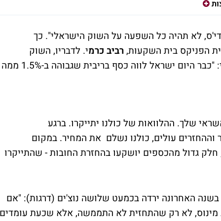
ות
די'ס, לא תהיה כל השפעה על השוק הישראלי". כך
בית הפניקס בית השקעות,
רביב כרמ
י. לדבריו, השוק
הישראלי כבר מגלם את הורדת דירוג האשראי: "כבר היום ישראל לווה כסף בריבית שגבוהה ב-1.5% ממה
שראי שלך. ההלוואות של כולנו יתייקרו. ברגע
 וההחזרים עולים, כולנו נשלם את המחיר. במקום
לק גדול מהכספים יושקעו בהחזרת החובות - שהתייקרו
בשנה האחרונה ירדה בכמעט שלושה נוצ'ים (דרגות): "אם
לפני שנה תחזית הדירוג של ישראל היתה AA מינוס, לא רק שהתחזית לא התממשה, אלא שכעת עומדים