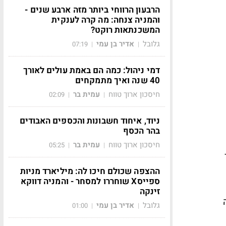
הרבעון הרווחי ביותר מזה ארבע שנים -
והמניה צנחה: מה קרה לענקית
המשכנתאות רוקט?
גלובל
אדיר בן עמי
07:19
|
|
דמי ניהול: כמה הם באמת עולים לאורך
40 שנה ואיך מתמקחים
חיסכון ארוך טווח
עמית בר
02:09
|
|
ניוד, איחוד חשבונות והכספים האבודים
בהר הכסף
חיסכון ארוך טווח
עמית בר
05:25
|
|
ההצפה שכולם חיכו לה: מיליארד מניות
ספייסX שוחררו למסחר - והמניה דווקא
זינקה
גלובל
אדיר בן עמי
01:00
|
|