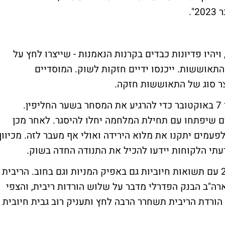
יהיו פדיונות כבדים בקרנות הנאמנות - שייצרו לחץ על
התאוששות. ייכנסו ידיים חזקות לשוק. המוסדיים
יצר סוג של התאוששות חזקה.
"גם בנק ישראל צפוי לפעול כפי שפעל לאחר 7 באוקטובר כדי להרגיע את המסחר בשער החליפין.
ם שיפתחו עם תחילת המלחמה יחלו להיסגר. לאחר מכן
פעמים יתקנו את מלוא הירידה ואולי אף מעבר לזה. מכיוון
דעתי הלקוחות יידעו להכיל את התנודה החדה בשוק.
"בהסתכלות קדימה, יש סיכוי לסיים את 2024 עם תשואות חיוביות גם באפיק המניות וגם בחוב. הריבית
רה"ב הבנק הפדרלי מדבר על שלוש הורדות ריבית, והצפי
ל השוק הוא שהריבית תרד ל-3.5%-3.75%. הורדת הריבית תשחרר הרבה לחץ ותעניק רוב גבית חיובית