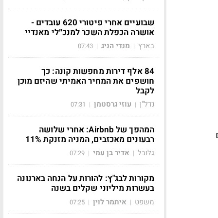
שבועיים אחרי פיטורי 620 עובדים -
אושרה הכפלת השכר למנכ״לי מאנדיי
בארץ
מנדי הניג
07:43
|
|
84 אלף דירות מחפשות קונה: כך
חושפים את המחיר האמיתי שהיזם מוכן
לקבל
נדל"ן
עוזי גרסטמן
07:31
|
|
המהפך של Airbnb: אחרי שלושה
רבעונים מאכזבים, המניה מזנקת 11%
גלובל
אדיר בן עמי
07:29
|
|
מקורות לבג"ץ: להורות על הנחה בארנונה
בעשרות מיליוני שקלים בשנה
משפט
איתמר לוין
07:25
|
|