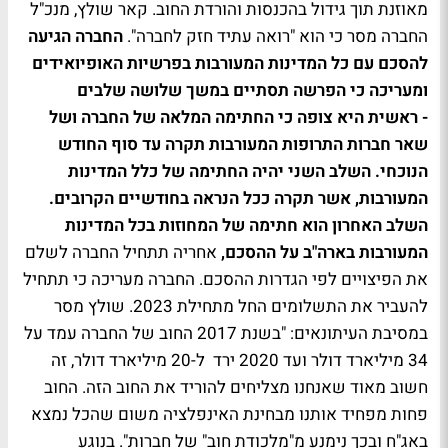
מאוזנת תוך גידול בהכנסות והורדת החוב. קאר שולץ, מנכ"ל
החברה מסר כי הוא "רואה עתיד חזק לחברה".
החברה הגיעה
להסכם עם כל המדינות המעורבות בפרשיות האופיואידים
ומעריכה כי הפרשה תסתיים במשך שלושה שלבים
- ראשית היא צופה כי החתימה המלאה של החברה ושל
שאר חברות התרופות המעורבות תקרה עד סוף החודש
הנוכחי. השלב השני יהיה החתימה של כלל המדינות
המעורבות, אשר תקרה ככל הנראה בחודשיים הקרובים.
השלב האחרון הוא חתימה של המחוזות בכל המדינות
המעורבות בארה"ב על ההסכם,
אחריה תתחיל החברה לשלם
את הפיצויים לפי הגדרות ההסכם. החברה מעריכה כי תתחיל
להעביר את התשלומים החל מתחילת 2023. שולץ מסר
במסיבת העיתונאים: "בשנת 2017 החוב של החברה עמד על
34 מיליארד דולר ועד 2020 ירד ל-20 מיליארד דולר, זה
חשוב מאוד שאנחנו מצליחים להוריד את החוב הזה. החוב
פחות מפחיד אותנו מבחינת האינפלציה משום שהכל נמצא
באג"ח ובכך נימנע מ"מלכודת חוב" של חברות". בנוגע