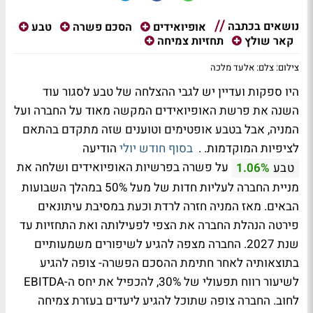
נושאים בכתבה
אופיואידים
הסכם פשרה
טבע
קאר שולץ
תחזיות צמיחה
צילום: צלם: אלעד מלכה
היו ספקות ועדיין יש לגבי ההצלחה של טבע לסגור עוד
השנה את פרשת האופיואידים המקשה מאוד על החברה ועל
המניה, אבל בטבע אופטימים וטוענים שזה מתקדם בהתאם
לציפיות המוקדמות. .
בסוף חודש יולי
הודיעה
על פשרה בפרשיות האופיואידים ושלחה את
טבע
1.06%
מניית החברה לעליות חדות של מעל 50% במהלך השבועות
הבאים. מאז המניה חזרה לרדת וכעת במסיבת עיתונאים
פירטה הנהלת החברה את הצפי לפעילותה ואת התחזיות עד
שנת 2027. החברה מצפה להגיע לשיפורים משמעותיים
בתוצאותיה לאחר חתימת ההסכם הפשרה- צופה להגיע
לשיעור רווח תפעולי של 30%, להכפיל את יחס ה-EBITDA
לחוב. החברה צופה שתוכל להגיע ליעדים בעזרת צמיחה