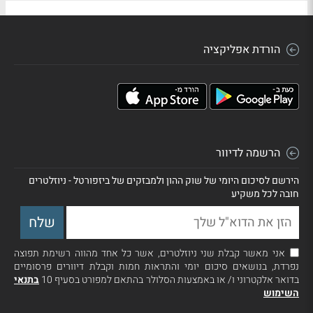
הורדת אפליקציה
הרשמה לדיוור
הירשם לסיכום היומי של שוק ההון ולמבזקים של ביזפורטל - ניוזלטרים
חובה לכל משקיע
אני מאשר קבלת שני ניוזלטרים, אשר כל אחד מהווה רשימת תפוצה
נפרדת, בנושאים סיכום יומי והתראות חמות וקבלת דיוורים פרסומיים
בדואר אלקטרוני ו/ או באמצעות הסלולר בהתאם למפורט בסעיף 10
בתנאי
השימוש