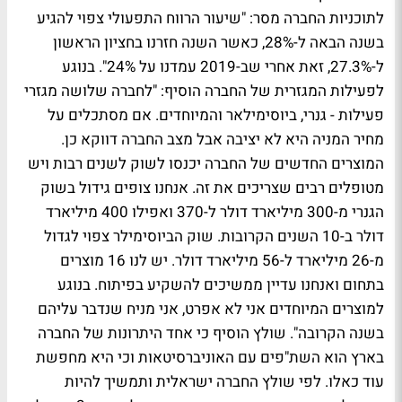
לתוכניות החברה מסר: "שיעור הרווח התפעולי צפוי להגיע
בשנה הבאה ל-28%, כאשר השנה חזרנו בחציון הראשון
ל-27.3%, זאת אחרי שב-2019 עמדנו על 24%". בנוגע
לפעילות המגזרית של החברה הוסיף: "לחברה שלושה מגזרי
פעילות - גנרי, ביוסימילאר והמיוחדים. אם מסתכלים על
מחיר המניה היא לא יציבה אבל מצב החברה דווקא כן.
המוצרים החדשים של החברה יכנסו לשוק לשנים רבות ויש
מטופלים רבים שצריכים את זה. אנחנו צופים גידול בשוק
הגנרי מ-300 מיליארד דולר ל-370 ואפילו 400 מיליארד
דולר ב-10 השנים הקרובות. שוק הביוסימילר צפוי לגדול
מ-26 מיליארד ל-56 מיליארד דולר. יש לנו 16 מוצרים
בתחום ואנחנו עדיין ממשיכים להשקיע בפיתוח. בנוגע
למוצרים המיוחדים אני לא אפרט, אני מניח שנדבר עליהם
בשנה הקרובה". שולץ הוסיף כי אחד היתרונות של החברה
בארץ הוא השת"פים עם האוניברסיטאות וכי היא מחפשת
עוד כאלו. לפי שולץ החברה ישראלית ותמשיך להיות