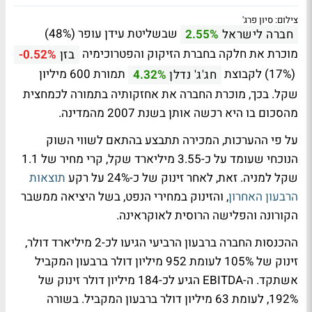
צילום: סיון פרג'
שבשליטת עידן עופר (48%)
חברה לישראל
2.55%
מוכרת את חלקה בחברת הזיקוק והפטרוכימיה
בזן
-0.52%
(17%) לקבוצת
תמורת 600 מיליון
חג'ג' נדלן
4.32%
שקל. בכך, מוכרת החברה את אחזקותיה בתמורה לכמחצית
מהסכום בו היא רכשה אותן בשנת 2007 מהמדינה.
על פי ההערכות, המכירה תתבצע בהתאם לשווי השוק
הנוכחי שעומד על כ-3.55 מיליארד שקל, קרי מחיר של 1.1
שקל למניה. זאת, לאחר זינוק של כ-24% על רקע
תוצאות
הרבעון האחרון
, והזינוק במחירי הנפט, בשל היציאה ממשבר
הקורונה והפלישה הרוסית לאוקראינה.
ההכנסות החברה ברבעון הרביעי הגיעו לכ-2 מיליארד דולר,
זינוק של 105% לעומת 952 מיליון דולר ברבעון המקביל
אשתקד. ה-EBITDA הגיע לכ-184 מיליון דולר זינוק של
192%, לעומת 63 מיליון דולר ברבעון המקביל. בשורה