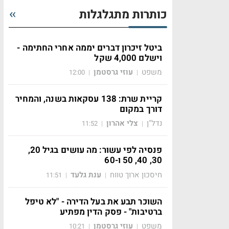
כותרות מתגלגלות
ביטל זיכרון דברים יממה אחרי החתימה -
וישלם 4,000 שקל
משפט
עוזי גרסטמן
12:00
|
|
קריית שרת: 138 עסקאות בשנה, והמחיר
דורך במקום
נדל"ן
צלי אהרון
11:52
|
|
פנסיה לפי עשור: מה עושים בגיל 20,
30, 40, 50 ו-60
חיסכון ארוך טווח
ענת גלעד
11:51
|
|
השוכר תבע את בעל הדירה - "לא טיפל
ברטיבות" - פסק הדין מפתיע
משפט
עוזי גרסטמן
10:21
|
|