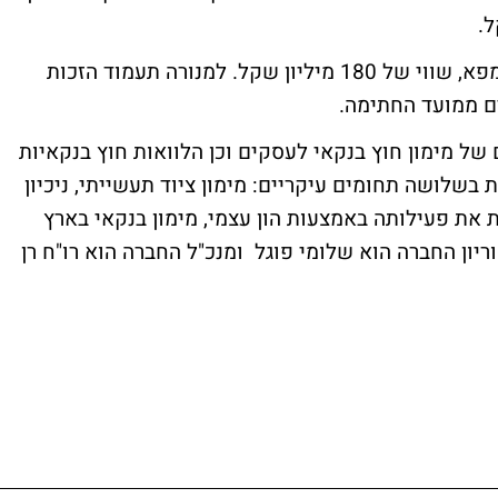
התמורה משקפת לאמפא קפיטל, מקבוצת אמפא, שווי של 180 מיליון שקל. למנורה תעמוד הזכות
ל מימון חוץ בנקאי לעסקים וכן הלוואות חוץ בנקאיות
חברה, שנוסדה בשנת 1967, פועלת בשלושה תחומים עיקריים: מימון ציוד תעשייתי, ניכיון
 את פעילותה באמצעות הון עצמי, מימון בנקאי בארץ
וריון החברה הוא שלומי פוגל ומנכ"ל החברה הוא רו"ח רן