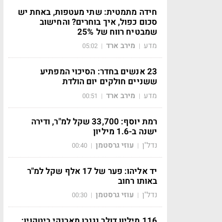
חידה מתמטית: שתי מעטפות, באחת יש
סכום כפול, איך בוחרים? והחישוב
שמבטיח רווח של 25%
מדע
מירב ארד
05:02
|
|
23 אנשים בחדר: הסיכוי המפתיע
ששניים חולקים יום הולדת
מדע
מירב ארד
00:51
|
|
רמת יוסף: 33,700 שקל למ"ר, ודירה
ישנה ב-1.6 מיליון
נדל"ן
עוזי גרסטמן
00:40
|
|
יד אליהו: פער של 17 אלף שקל למ"ר
באותו רחוב
נדל"ן
עוזי גרסטמן
00:30
|
|
116 מיליון דולר נגנבו מארנקי ביטקוין: