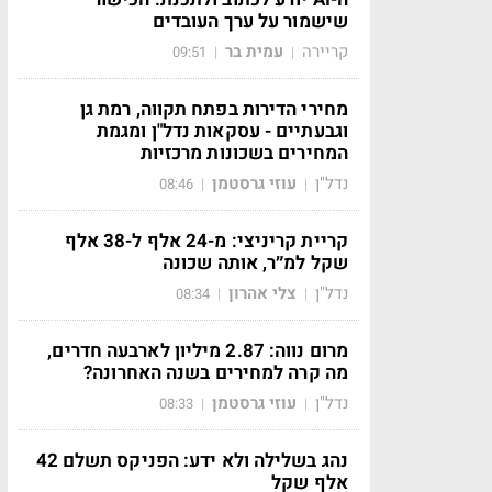
שישמור על ערך העובדים
קריירה
עמית בר
09:51
|
|
מחירי הדירות בפתח תקווה, רמת גן
וגבעתיים - עסקאות נדל"ן ומגמת
המחירים בשכונות מרכזיות
נדל"ן
עוזי גרסטמן
08:46
|
|
קריית קריניצי: מ-24 אלף ל-38 אלף
שקל למ״ר, אותה שכונה
נדל"ן
צלי אהרון
08:34
|
|
מרום נווה: 2.87 מיליון לארבעה חדרים,
מה קרה למחירים בשנה האחרונה?
נדל"ן
עוזי גרסטמן
08:33
|
|
נהג בשלילה ולא ידע: הפניקס תשלם 42
אלף שקל