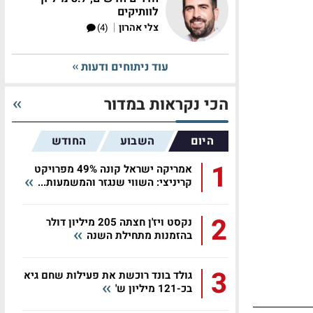
לוותיקים
|
צלי אהרון
(4)
עוד ניתוחים ודעות
הכי נקראות במדור
היום
השבוע
החודש
1
אמריקה ישראל קונה 49% מפרויקט
קריניצי: השווי שנגזר והמשמעות...
2
נקסט ויז'ן חצתה 205 מיליון דולר
בהזמנות מתחילת השנה
3
גולד בונד רוכשת את פעילות שחם גיא
בכ-121 מיליון ש'