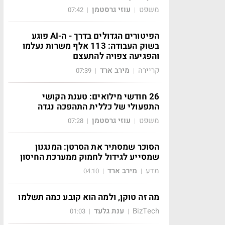
משפט
עוזי גרסטמן
07:42
|
|
הפיטורים הגדולים בדרך - ה-AI פוגע
בשוק העבודה: 113 אלף משרות נעלמו
והפגיעה צפויה להתעצם
קריירה
מירב ארד
07:39
|
|
26 חודשי מילואים: טענת הקושי
התפעולי של כללית התהפכה נגדה
משפט
עוזי גרסטמן
07:28
|
|
הסוכר שמסתיר את הסרטן: המנגנון
שמסייע לגידול לחמוק ממערכת החיסון
מדע
מירב ארד
04:10
|
|
מה זה טוקן, ולמה הוא קובע כמה תשלמו
BizTech
ענת גלעד
01:03
|
|