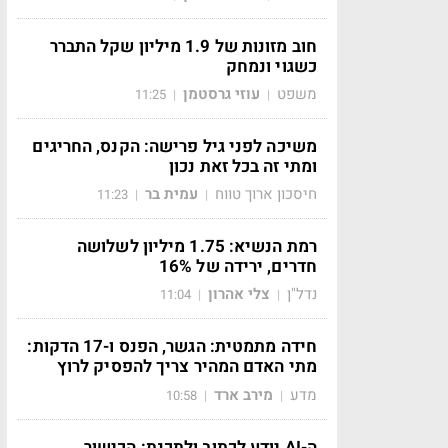
חוב מזונות של 1.9 מיליון שקל התברר
כשגוי ונמחק
משפט
עוזי גרסטמן
11:25
|
|
משיכה לפני גיל פרישה: הקנס, החריגים
ומתי זה בכל זאת נכון
חיסכון ארוך טווח
עמית בר
11:23
|
|
רמת הנשיא: 1.75 מיליון לשלושה
חדרים, ירידה של 16%
נדל"ן
צלי אהרון
11:04
|
|
חידה מתמטית: הגשר, הפנס ו-17 הדקות:
מתי האדם המהיר צריך להפסיק לרוץ
מדע
מירב ארד
10:58
|
|
ה-AI יודע לכתוב ולתכנת: הכישור