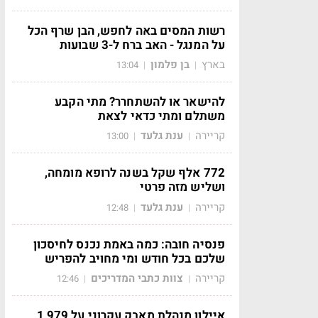
רשות המסים באה לחפש, הבן שרף הכל
על המנגל - האב ברח ל-3 שבועות
בארץ
בן פלמון
13:04
|
|
להישאר או להשתחרר? מתי הקבע
משתלם ומתי כדאי לצאת
קריירה
ענת גלעד
13:00
|
|
772 אלף שקל בשנה לרופא מומחה,
ושליש מזה פרטי
קריירה
ענת גלעד
12:48
|
|
פנסיה חובה: כמה באמת נכנס לחיסכון
שלכם בכל חודש ומי מחויב להפריש
קריירה
צוות כתבי המדריכים
12:46
|
|
איילון מנהלת מאבק עקרוני על 1,979