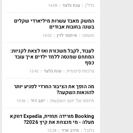
נדל"ן
ענת גלעד
14:09
|
|
המשק מאבד עשרות מיליארדי שקלים
בשנה בחובות אבודים
משפט
איתמר לוין
14:02
|
|
לעבוד, לקבל משכורת ואז לצאת לקניות:
המתחם שמנסה ללמד ילדים איך עובד
כסף
צרכנות פיננסית
ענת גלעד
13:42
|
|
מה הופך את הציבור החרדי לפגיע יותר
להונאות השקעה?
מיומנו של יועץ השקעות
יוגב דוד
13:56
|
|
Booking מורידה תחזית, Expedia דווקא
מעלה - מי מנצחת את קיץ 2026?
גלובל
מירב ארד
13:28
|
|