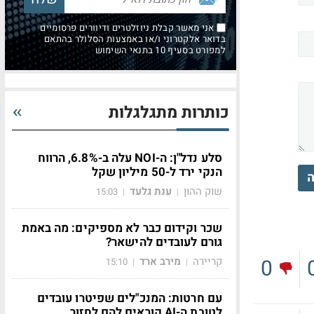
אני מאשר קבלת ניוזלטרים ודיוורים פרסומיים
בדואר אלקטרוני ו/או באמצעות הסלולר בהתאם
למפורט בסעיף 10 בתנאי השימוש
כותרות מתגלגלות
סלע נדל"ן: ה-NOI עלה ב-6.8%, הרווח
הנקי ירד ל-50 מיליון שקל
ה
שוק ההון
ענת גלעד
15:03
|
|
שכר וקידום כבר לא מספיקים: מה באמת
גורם לעובדים להישאר?
0
קריירה
מירב ארד
15:10
|
|
עם חרטות: המנכ"לים שפיטרו עובדים
לטובת ה-AI קוראים להם לחזור