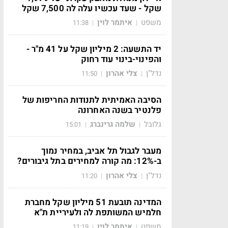
שקל - שעד עכשיו עלה לה 7,500 שקל
משפט
איתמר לוין
11:38
|
|
יד התשעה: 2 מיליון שקל על 41 מ"ר -
והפינוי-בינוי עוד רחוק
נדל"ן
צלי אהרון
11:50
|
|
הסיבה האמיתית לתנודות החריפות של
פלנטיר בשנה האחרונה
גלובל
שלמה גרינברג
15:01
|
|
מעבר לגבול תל אביב, במחיר נמוך
ב-12%: מה קורה למחירים בתל גיבורים?
נדל"ן
צלי אהרון
11:20
|
|
המדינה תובעת 51 מיליון שקל מחברת
חלמיש המשותפת לה ולעיריית ת"א
משפט
איתמר לוין
11:19
|
|