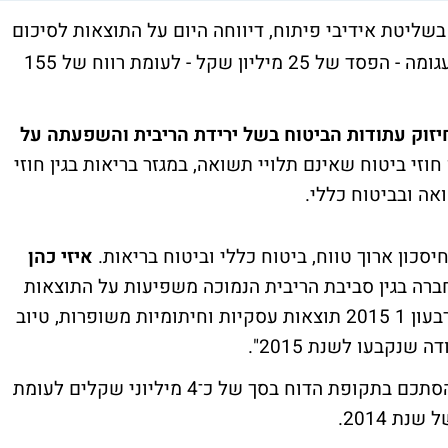
שליטת אידיבי פיתוח, דיווחה היום על התוצאות לסיכום
הרבעון הראשון של השנה. השורה התחתונה עגומה - הפסד של 25 מיליון שקל - לעומת רווח של 155
חיזוק עתודות הביטוח בשל ירידת הריבית והשפעתה על
יים בגין חוזי ביטוח שאינם תלויי תשואה, במגזר בריאות בגין חוזי
אה ובביטוח כללי.
יסכון ארוך טווח, ביטוח כללי וביטוח בריאות.
איזי כהן
רה בגין סביבת הריבית הנמוכה משפיעות על התוצאות
העסקיות שלה. כלל ביטוח ממשיכה להציג ברבעון 1 2015 תוצאות עסקיות וחיתומיות משופרות, טיוב
שנקבעו לשנת 2015".
סך ההפסד הכולל מתחומי הביטוח לפני מס הסתכם בתקופת הדוח בסך של כ־4 מיליוני שקלים לעומת