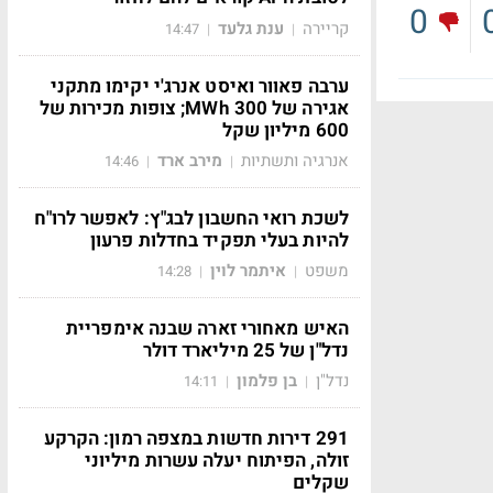
0
קריירה
ענת גלעד
14:47
|
|
ערבה פאוור ואיסט אנרג'י יקימו מתקני
אגירה של 300 MWh; צופות מכירות של
600 מיליון שקל
אנרגיה ותשתיות
מירב ארד
14:46
|
|
לשכת רואי החשבון לבג"ץ: לאפשר לרו"ח
להיות בעלי תפקיד בחדלות פרעון
משפט
איתמר לוין
14:28
|
|
האיש מאחורי זארה שבנה אימפריית
נדל"ן של 25 מיליארד דולר
נדל"ן
בן פלמון
14:11
|
|
291 דירות חדשות במצפה רמון: הקרקע
זולה, הפיתוח יעלה עשרות מיליוני
שקלים