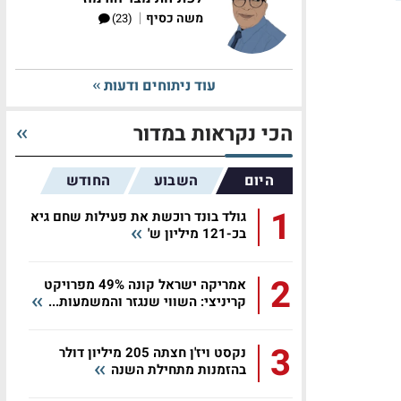
|
משה כסיף
(23)
עוד ניתוחים ודעות
הכי נקראות במדור
היום
השבוע
החודש
1
גולד בונד רוכשת את פעילות שחם גיא
בכ-121 מיליון ש'
2
אמריקה ישראל קונה 49% מפרויקט
קריניצי: השווי שנגזר והמשמעות...
3
נקסט ויז'ן חצתה 205 מיליון דולר
בהזמנות מתחילת השנה