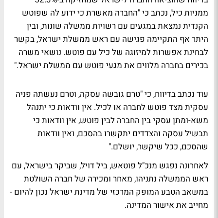
ממניות כיל, נכתב כי "החברה מאשרת כי ידוע לה שפוטש
הקנדית נמצאת במגעים עם רשויות ממשלה שונות, ובין
היתר אף התקיימה פגישה עם ראש ממשלת ישראל, בקשר
לבחינת אפשרות למיזוגה של כיל עם פוטש. נושאי משרה
בכירים בחברה מלווים את מגעי פוטש עם ממשלת ישראל."
עוד נכתב בדיווח, כי "טרם גובשה עסקה, וטרם נעשתה פניה
עסקית מצד פוטש לחברה או לכיל. אין וודאות כי יתנהל
משא-ומתן עסקי בין החברה לבין פוטש, אין וודאות כי
תבשיל עסקה והצדדים יתקשרו בהסכם, ואין וודאות
שהסכם, ככל שיקשר, יושלם."
לאחרונה נפגש מנכ"ל פוטאש, ביל דויל, שביקר בישראל, עם
ראש הממשלה נתניהו, מאחר ומכירה של חברה השולטת
במשאב הטבע המופק המרכזי של מדינת ישראל נכון להיום -
מחייב את אישור המדינה.