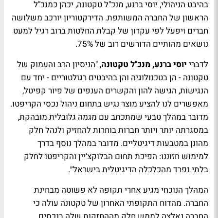
בהיבט הניהולי, יוסי ברנע, מנכ"ל טקטונה, יכהן כמנכ"ל
הראשון של החברה המשותפת. הדירקטוריון יורכב משלושה
חברים ויפעל לפי עקרון של קבלת החלטות ברוב רגיל למעט
נושאים מהותיים הדורשים רוב של 75%.
לדברי
יוסי ברנע, מנכ"ל טקטונה
, "הניסיון הרב והעמוק של
טקטונה - הן בטכנולוגיה והן בהיבטים רגולטוריים - יחד עם
הנגישות, הגישה להון והקשרים הענפים של פיור קפיטל,
מאפשרים לנו להציע מוצר נגיש בתחום ניהול נכסי הקריפטו.
מדובר במהלך טבעי שמתכתב עם מגמה גלובלית מובהקת,
במסגרתה יותר ויותר חברות בוחרות להחזיק ולנהל חלק
מהונן במטבעות דיגיטליים. מדובר במהלך נוסף בדרך
למימוש חזוננו: הפיכת תחום הבלוקצ׳יין והקריפטו לחלק
בלתי נפרד מהכלכלה הדיגיטלית בישראל״.
המהלך הנוכחי מגיע אחרי תקופה לא פשוטה מבחינת
החברה. מהדוח התקופתי האחרון של טקטונה עולה כי
החברה נאלצה לממש חלק מההחזקות שלה בנכסים