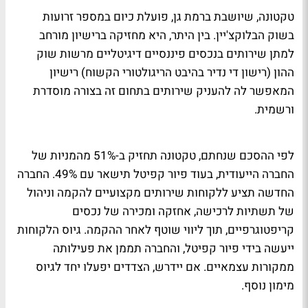
טקטונה, שיושבת ברמת גן, פועלת כיום במספר זרועות
בשוק הבלוקצ'יין. בין היתר, היא מחזיקה ברישיון מורחב
למתן שירותים בנכסים פיננסיים דיגיטליים מרשות שוק
ההון (רישון די נדיר בהיבט הריגולטורי הקשוח) רישיון
המאפשר לה להעניק שירותים בתחום זה בצורה מוסדרת
ורשמית.
לפי ההסכם שנחתם, טקטונה תחזיק ב-51% מהמניות של
החברה הייעודית, בעוד פיור קפיטל תישאר עם 49%. החברה
החדשה תציע ללקוחות שירותים מקצועיים להקמה וניהול
של תשתיות לרכישה, אחזקה ומכירה של נכסים
קריפטוגרפיים, תוך ליווי שוטף לאחר ההקמה. גיוס הלקוחות
ייעשה בידי פיור קפיטל, והחברה תממן את פעילותה
ממקורות עצמאיים. אם יידרש, הצדדים יפעלו יחד לגיוס
מימון נוסף.