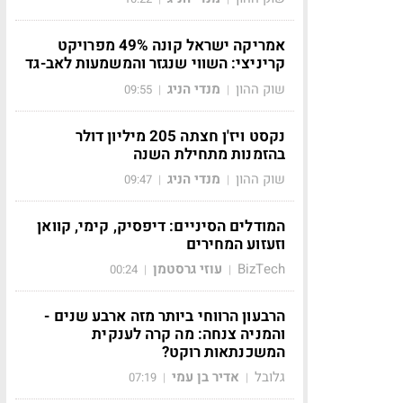
אמריקה ישראל קונה 49% מפרויקט
קריניצי: השווי שנגזר והמשמעות לאב-גד
שוק ההון
מנדי הניג
09:55
|
|
נקסט ויז'ן חצתה 205 מיליון דולר
בהזמנות מתחילת השנה
שוק ההון
מנדי הניג
09:47
|
|
המודלים הסיניים: דיפסיק, קימי, קוואן
וזעזוע המחירים
BizTech
עוזי גרסטמן
00:24
|
|
הרבעון הרווחי ביותר מזה ארבע שנים -
והמניה צנחה: מה קרה לענקית
המשכנתאות רוקט?
גלובל
אדיר בן עמי
07:19
|
|