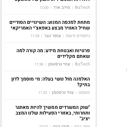
BizTech
מירב ארד
12:00
|
|
מתחת למכסה המנוע: השינויים הסודיים
שחיל האוויר מבצע באפאצ'י האמריקאי
ניתוחים ודעות
עופר הבר
11:55
|
|
פרטיות ואבטחת מידע: מה קורה למה
שאתם מקלידים
BizTech
עוזי גרסטמן
11:36
|
|
האלמנה מול נושי בעלה: מי מוסמך לדון
בתיק?
משפט
עוזי גרסטמן
11:32
|
|
"שוק המשרדים ממשיך להיות מאתגר
ותחרותי, באזורי הפעילות שלנו המצב
יציב"
שוק ההון
מנדי הניג
10:22
|
|