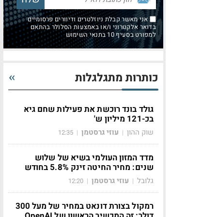
אני מאשר קבלת ניוזלטרים ודיוורים פרסומיים
בדואר אלקטרוני ו/או באמצעות הסלולר בהתאם
למפורט בסעיף 10 בתנאי השימוש
כותרות מתגלגלות
גולד בונד רוכשת את פעילות שחם גיא
בכ-121 מיליון ש'
שוק ההון
עוזי גרסטמן
12:35
|
|
מדד המזון העולמי בשיא של שלוש
שנים: מחיר החיטה זינק 5.8% בחודש
גלובל
עוזי גרסטמן
12:20
|
|
רמקול בצורת דונאט במחיר של מעל 300
דולר: זה המכשיר הראשון של OpenAI