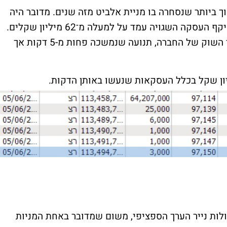
ך ביותר שנסחרה בו מניית אלביט מזה שנים. מדובר היה
בכמות משמעותית של 64,207 מניות, כך שהיקף העסקה השגויה עמד על למעלה מ־62 מיליון שקלים.
התוצאה הייתה צניחה חדה של כשליש משווי השוק של החברה, תנועה שנמשכה פחות מ-5 דקות אך
לות נייר הערך הספציפי, משום שמדובר באחת המניות