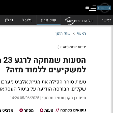
הירשמו
ראשי
שוק ההון
גלובל
נדל"ן
כל הכותרות
ראשי
שוק ההון
ירידות בורסה (דאליאי)
הט
למשקיעים ללמוד מזה?
שקלים; הבורסה הודיעה על ביטול העסקאו
חיים בן הקון ותמיר חכמוף
05/06/2025 14:26
|
נושאים בכתבה
טעות
מסחר
אלביט מ