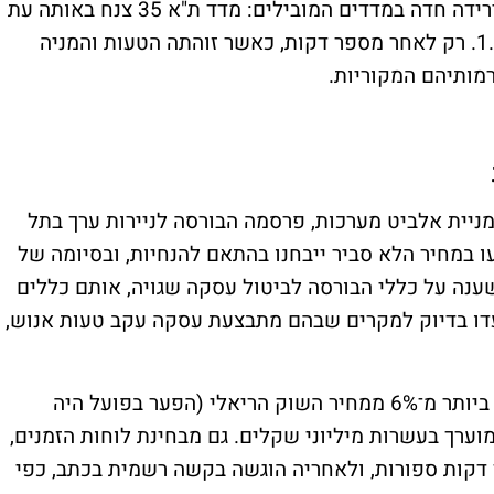
המשמעותיות במדד ת"א 35, העסקה גרמה לירידה חדה במדדים המובילים: מדד ת"א 35 צנח באותה עת
ביותר מ-1.5%, ומדד ת"א 125 נחלש בכ-1.25%. רק לאחר מספר דקות, כאשר זוהתה הטעות והמניה
מותיהם המקוריות.
יית אלביט מערכות, פרסמה הבורסה לניירות ערך בתל
במחיר הלא סביר ייבחנו בהתאם להנחיות, ובסיומה של
ענה על כללי הבורסה לביטול עסקה שגויה, אותם כללים
 "fat finger cancellation", שנועדו בדיוק למקרים שבהם מתבצעת עסקה עקב טעות אנוש,
במקרה זה, העסקה בוצעה בשלב הרצף, חרגה ביותר מ־6% ממחיר השוק הריאלי (הפער בפועל היה
מהותי שמוערך בעשרות מיליוני שקלים. גם מבחינת לוחות הזמנים,
דקות ספורות, ולאחריה הוגשה בקשה רשמית בכתב, כפי