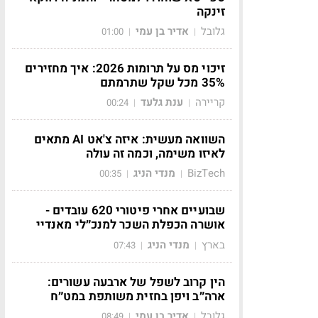
זינקה
גלובל
אדיר בן עמי
01:00
|
|
זיכוי מס על תרומות 2026: איך מחזירים
35% מכל שקל שתרמתם
קריירה
ענת גלעד
00:24
|
|
השוואה מעשית: איזה צ'אט AI מתאים
לאיזו משימה, וכמה זה עולה
BizTech
מנדי הניג
00:35
|
|
שבועיים אחרי פיטורי 620 עובדים -
אושרה הכפלת השכר למנכ״לי מאנדיי
בארץ
מנדי הניג
07:43
|
|
הין קרוב לשפל של ארבעה עשורים:
ארה״ב ויפן בחזית משותפת במט״ח
גלובל
אדיר בן עמי
08:49
|
|