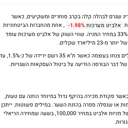
ריג שגרם לבהלה קלה בקרב סוחרים ומשקיעים, כאשר
ת
, אחת מהחברות הביטחוניות
אלביט מערכות
-1.98%
הגדולות בישראל, גרמה לקריסה רגעית של כ-33% במחיר המניה. שווי השוק של אלביט מערכות עומד
במשך דקות, השוק כולו רעד, המדדים המובילים צנחו בעוצמה כאשר ת"א 35 רשם ירידה של כ-.5%
של דבר הבורסה הודיעה על ביטול העסקאות השגויות.
שר פקודת מכירה בהיקף גדול במיוחד הוזנה עם טעות,
ות או שנפלה ספרה בהזנת השער. במילים פשוטות: ייתכן
שסוחר כלשהו שלח פקודה שביצעה מכירה של מניות אלביט במחיר 100,000, בשעה שמחירה הריאלי