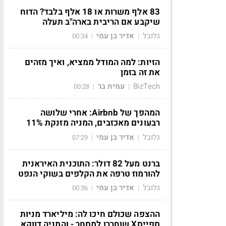
83 אלף משרות או 18 אלף בלבד? הדוח
שיקבע אם הריבית בארה"ב תעלה
גלובל
אדיר בן עמי
00:34
|
|
הזיות: למה המודל ממציא, ואיך מזהים
את זה בזמן
BizTech
עמית בר
00:28
|
|
המהפך של Airbnb: אחרי שלושה
רבעונים מאכזבים, המניה מזנקת 11%
גלובל
אדיר בן עמי
07:29
|
|
ברנט מעל 82 דולר: התוכנית האיראנית
להורמוז טרפה את הקלפים בשוקי הנפט
גלובל
אדיר בן עמי
00:36
|
|
רק
ההצפה שכולם חיכו לה: מיליארד מניות
ספייסX שוחררו למסחר - והמניה דווקא