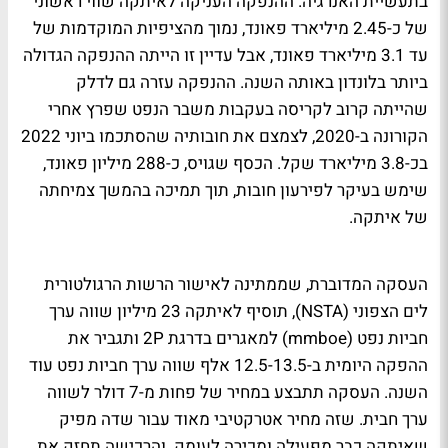
בתעשיית האנרגיה. ההנפקה העניקה לאיתקה שווי ראשוני
של כ-2.45 מיליארד פאונד, נמוך מהציפיות המוקדמות של
עד 3.1 מיליארד פאונד, אבל עדיין זו הייתה ההנפקה הגדולה
ביותר בלונדון באותה השנה. ההנפקה עזרה גם לדלק
שהייתה קרוב לקריסה בעקבות משבר הנפט שפרץ אחרי
הקורונה ב-2020, לצמצם את חובותיה שהסתכמו ביוני 2022
בכ-3.8 מיליארד שקל. הכסף שגויס, כ-288 מיליון פאונד,
שימש בעיקר לפירעון חובות, תוך תמיכה בהמשך צמיחתה
של איתקה.
העסקה המדוברת, שממתינה לאישור הרשות הרגולטורית
לים הצפוני (NSTA), תוסיף לאיתקה 23 מיליון שווה ערך
חביות נפט (mmboe) למאגרים בדרגת 2P ותגביר את
ההפקה היומית ב-12.5-13.5 אלף שווה ערך חביות נפט עוד
השנה. העסקה תתבצע במחיר של פחות מ-7 דולר לשווה
ערך חבית. שזה מחיר אטרקטיבי מאוד עבור שדה מפיק
שאיתקה כבר מפעילה ומכירה לעומק. והרכישה תחזק את