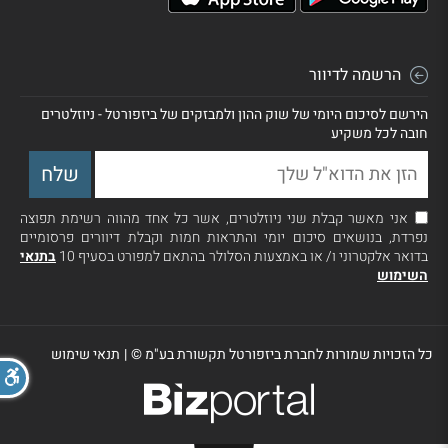
הרשמה לדיוור
הירשם לסיכום היומי של שוק ההון ולמבזקים של ביזפורטל - ניוזלטרים
חובה לכל משקיע
אני מאשר קבלת שני ניוזלטרים, אשר כל אחד מהווה רשימת תפוצה
נפרדת, בנושאים סיכום יומי והתראות חמות וקבלת דיוורים פרסומיים
בדואר אלקטרוני ו/ או באמצעות הסלולר בהתאם למפורט בסעיף 10
בתנאי
השימוש
כל הזכויות שמורות לחברת ביזפורטל תקשורת בע"מ ©
|
תנאי שימוש