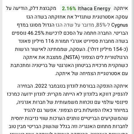
איתקה
מקבוצת דלק, הודיעה על
2.16%
Ithaca Energy
עסקה אסטרטגית שתגדיל את אחזקתה בשדה הגז
Cygnus
ל-85%, מדובר על שדה הגז
הגדול מסוגו במדף
הבריטי. החברה חתמה על הסכם לרכישת 46.25% נוספים
בשדה מחברת ספיריט אנרג'י תמורת 116 מיליון פאונד
(כ-154 מיליון דולר). העסקה, שממתינה לאישור הרשות
הרגולטורית לים הצפוני (NSTA), ממצבת את איתקה
כשחקנית מרכזית בביטחון האנרגטי של בריטניה ומתכתבת
עם אסטרטגיית הצמיחה של איתקה.
איתקה הונפקה בבורסת לונדון בנובמבר 2022. הבחירה
להנפיק דווקא בלונדון לא הייתה מקרית: לונדון ידועה כמרכז
פיננסי עולמי עם נוכחות משמעותית של חברות אנרגיה,
במיוחד כאלו הפועלות בים הצפוני. אפשר גם להגיד
שהמשקיעים הבריטיים נותנים הערכות שווי נדיבות יחסית
לחברות מתחום האנגריה וזה בגלל שהשוק הבריטי מבין טוב