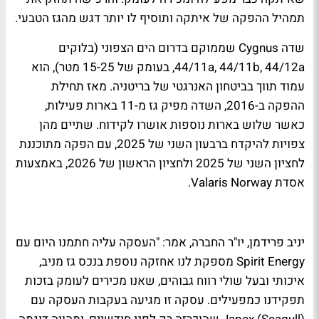
תמהיל ההפקה של איתקה ותוסיף לו יותר דגש מהגז הטבעי.
שדה Cygnus שממוקם בדרום הים הצפוני (בלוקים
44/11a, 44/11b, 44/12a, בעומק של 15-25 מטר), הוא
עמוד תווך בביטחון האנרגטי של בריטניה. מאז תחילת
ההפקה ב-2016, השדה מפיק גז מ-11 בארות פעילות,
כאשר שלוש בארות נוספות אושרו לקידוח. שתיים מהן
צפויות להיקדח ברבעון השני של 2025, עם הפקה מתוכננת
לחציון השני של 2025 ולחציון הראשון של 2026, באמצעות
אסדת Valaris Norway.
יניב פרידמן, יו"ר החברה, אמר: "העסקה עליה חתמנו היום עם
Spirit Energy מספקת לנו אחזקה נוספת בנכס גז מניב,
איכותי ובעל שולי רווח גבוהים, שאנו מכירים לעומק בזכות
תפקידנו כמפעילים. עסקה זו מגיעה בעקבות העסקה עם