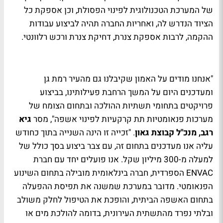
של המערכת הטכנולוגית לפינוי הפסולת, וכן אספקת כל
הציוד הנדרש לה, ואחריות החברה תהיה לביצוע עבודות
ההקמה, לרבות אספקת צנרת, דחיקת צנרת ורכש רלוונטי.
"אנחנו מודים על האמון שקיבלנו גם מהעיר רמת גן
ומעדכנים היום על המשך הרחבת פעילותינו, בביצוע
פרויקטים בתחומי תשתיות ההולכה ובתחום הצומח של
מערכות פנאומטיות תת קרקעיות לפינוי אשפה", מסר
גיא
רגב, מנכ"ל קבוצת גאון
. "זכייה זו הינה השנייה בתוך כחודש
עליה אנו מעדכנים בתחום זה, עם צבר ביצוע בסך כולל של
למעלה מ-300 מיליון שקל. אנו פועלים יחד עם חברת
ENVAC הספרדית, חברה בינלאומית מובילה בתחום השינוע
הפנאומטי. מדובר במערכת שמשנה את תפיסת ההפעלה
בתחום האשפה הביתית, והופכת את הטיפול לחלק משולב
ובלתי נפרד מהתשתית העירונית, בדומה להולכת מים או