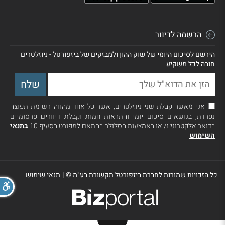
הרשמה לדיוור
הירשם לסיכום היומי של שוק ההון ולמבזקים של ביזפורטל - ניוזלטרים
חובה לכל משקיע
אני מאשר קבלת שני ניוזלטרים, אשר כל אחד מהווה רשימת תפוצה
נפרדת, בנושאים סיכום יומי והתראות חמות וקבלת דיוורים פרסומיים
בדואר אלקטרוני ו/ או באמצעות הסלולר בהתאם למפורט בסעיף 10
בתנאי
השימוש
כל הזכויות שמורות לחברת ביזפורטל תקשורת בע"מ ©
|
תנאי שימוש