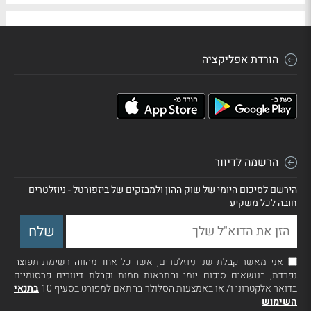
הורדת אפליקציה
הרשמה לדיוור
הירשם לסיכום היומי של שוק ההון ולמבזקים של ביזפורטל - ניוזלטרים
חובה לכל משקיע
אני מאשר קבלת שני ניוזלטרים, אשר כל אחד מהווה רשימת תפוצה
נפרדת, בנושאים סיכום יומי והתראות חמות וקבלת דיוורים פרסומיים
בדואר אלקטרוני ו/ או באמצעות הסלולר בהתאם למפורט בסעיף 10
בתנאי
השימוש