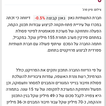
צילום: סיון פרג'
חברת התשתיות גאון
דיווחה כי זכתה
גאון קבוצה
-0.5%
במכרז של עיריית פתח-תקווה לביצוע עבודות תכנון, הקמה,
הפעלה ותחזוקה של מערכת פנאומטית לפינוי פסולת
במתחם סירקין מערב תמורת 155 מיליון שקל. במקביל,
חתמה החברה על הסכם שיתוף פעולה עם חברת תשתיות
ספרדית לביצוע פרויקטים בתחום.
על פי הדיווח החברה תתכנן ותקים את הפרויקט, כולל
הטרמינל, רשת צנרת האשפה, עמדות ציבוריות להשלכת
פסולת וחיבור בנייני המגורים והמבנים למסחר ותעסוקה, וכן
תפעול ותחזוקת המערכת לתקופה של עד 15 שנה. בתמורה
היא צפויה לקבל סכום של כ-49 מיליון שקל בגין התכנון
וההקמה, כ-70 מיליון שקל עבור חיבור המבנים וכ-36 מיליון