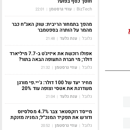
חוסך כסף בפועל
BizTech
עוזי גרסטמן
22:01
|
|
מהפך בתמחור הריבית: שוק האג״ח כבר
מהמר על הותרה בספטמבר
גלובל
ענת גלעד
21:48
|
|
אפולו רוכשת את איזיג'ט ב-7.7 מיליארד
דולר; מי חברת התעופה הבאה בתור?
גלובל
עוזי גרסטמן
21:32
|
|
מחיר יעד של 100 דולר: ג'יי.פי מורגן
משדרגת את אטסי וצופה עוד 20%
גלובל
ענת גלעד
21:04
|
|
מייסד רוקסטאר צבר 4.7% מסלסיוס
ודורש את תפקיד המנכ״ל; המניה מזנקת
גלובל
עוזי גרסטמן
20:52
|
|