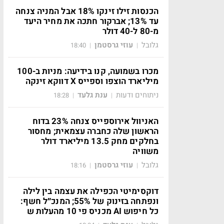
הכנסות זילו זינקו 18% אבל המניה צנחה
עד 13%; אברקור חתכה את מחיר היעד
מ-80 ל-40 דולר
גלובל
עוזי גרסטמן
18:40
|
|
מכרו בשמועה, קנו בידיעה: מניות ב-100
מיליארד הוצפו וספייס X דווקא זינקה
ניתוחים ודעות
ענת גלעד
18:28
|
|
האניוול אירוספייס צנחה 23% בדוח
הראשון שלה כחברה עצמאית; מחסור
בחלקים מחק 13.5 מיליארד דולר
משוויה
גלובל
עוזי גרסטמן
18:16
|
|
דוקסימיטי הכפילה את עצמה בין לילה
ונפתחה בזינוק של 55%; המנכ״ל חשף:
כל חיפוש AI מכניס פי 10 מהעלות ש