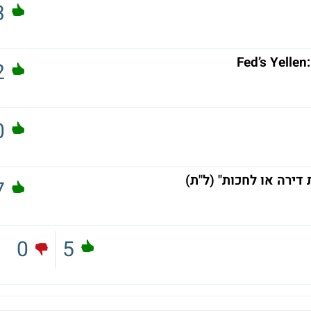
3
Fed’s Yellen
2
0
דירה או לחכות" (ל"ת)
7
0
5