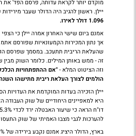
מוקדם יותר לקראת עדותה, פרסם הפד' את ה
יילן. ראשון להגיב היה הדולר שעבר מירידות קלות מול האירו 
1.096 דולר לאירו.
אמנם ביום שישי האחרון אמרה יילן כי הצפי
אך נתון המכירות הקמעונאיות שפורסם אתמול
שהעלאת הריבית תתעכב. במסמך שפרסם הפד'
זה - ממש באותן המילים. כלומר השוק מבין 
וזה הציטוט המלא -
"אם ההתפתחויות הכלכליו
הולמים לצורך העלאת ריבית מתישהו השנה -
יילן הזכירה בעדות המוקדמת את העדויות ה
היא למאפיינים היחודיים של שוק העבודה הא
להערכות לגבי מצבו האמיתי של שוק התעסו