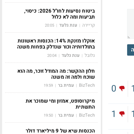
ביטוח נסיעות לחו"ל 2026: כיסוי,
תביעות ומה לא כלול
קריירה
ענת גלעד
20:05
|
|
אוקלו מזנקת 14%: הכנסות ראשונות
בתולדותיה וכור שנדלק בפחות משנה
ה
גלובל
ענת גלעד
20:04
|
|
חלון ההקשר: מה המודל זוכר, מה הוא
שוכח ולמה זה משנה
BizTech
עמית בר
0
19:59
|
|
מיקרוסופט, אמזון ומי שמוכר את
התשתית
1
BizTech
עמית בר
19:50
|
|
הכנסות שיא של 9 מיליארד דולר