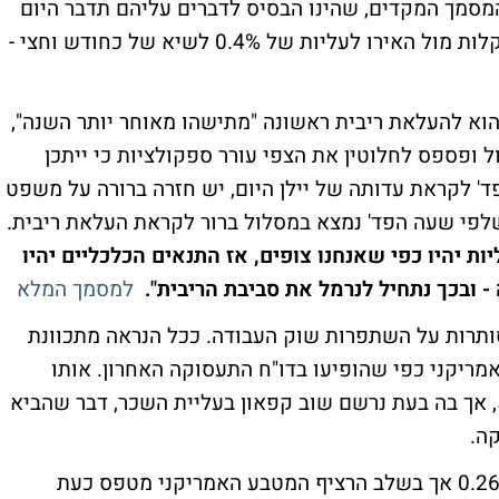
מסמך המקדים, שהינו הבסיס לדברים עליהם תדבר היום
לעליות של 0.4% לשיא של כחודש וחצי -
 הוא להעלאת ריבית ראשונה "מתישהו מאוחר יותר השנה",
 ופספס לחלוטין את הצפי עורר ספקולציות כי ייתכן
 לקראת עדותה של יילן היום, יש חזרה ברורה על משפט
שלפי שעה הפד' נמצא במסלול ברור לקראת העלאת ריבית.
ת יהיו כפי שאנחנו צופים, אז התנאים הכלכליים יהיו
 ובכך נתחיל לנרמל את סביבת הריבית".
למסמך המלא
סותרות על השתפרות שוק העבודה. ככל הנראה מתכוונת
מריקני כפי שהופיעו בדו"ח התעסוקה האחרון. אותו
דו"ח הראה כי שיעור האבטלה ירד לכדי 5.3%, אך בה בעת נרשם שוב קפאון בעליית השכר, דבר שהביא
קה.
בארץ, הדולר היציג אמנם נקבע בירידה של 0.26% אך בשלב הרציף המטבע האמריקני מטפס כעת