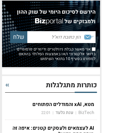
הירשם לסיכום היומי של שוק ההון
ולמבזקים של
אני מאשר קבלת ניוזלטרים ודיוורים פרסומיים
בדואר אלקטרוני ו/או באמצעות הסלולר בהתאם
למפורט בסעיף 10 בתנאי השימוש
כותרות מתגלגלות
מטא, xAI והמודלים הפתוחים
BizTech
ענת גלעד
22:01
|
|
AI לעצמאים ולעסקים קטנים: איפה זה