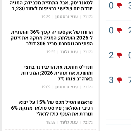
לסאנדיסק, אבל התחזית מכבידה; המניה
0
יורדת יום שלישי ברציפות לאזור 1,230
גלובל
עוזי גרסטמן
19:39
|
|
0
הרווח של אקספדיה קפץ 36% והתחזית
ל-2026 הועלתה; המניה מחקה את זינוק
הפתיחה ונסחרת סביב 306 דולר
גלובל
ענת גלעד
2
19:22
|
|
וונדי'ס חותכת את הדיבידנד בחצי
ומושכת את תחזית 2026; המכירות
3
בארה״ב צנחו 7%
גלובל
עוזי גרסטמן
19:09
|
|
טראמפ הטיל מכס של 15% על יבוא
רכיבי הסולאר; פירסט סולאר מזנקת 6%
וגוררת את הענף כולו לראלי
גלובל
ענת גלעד
18:58
|
|