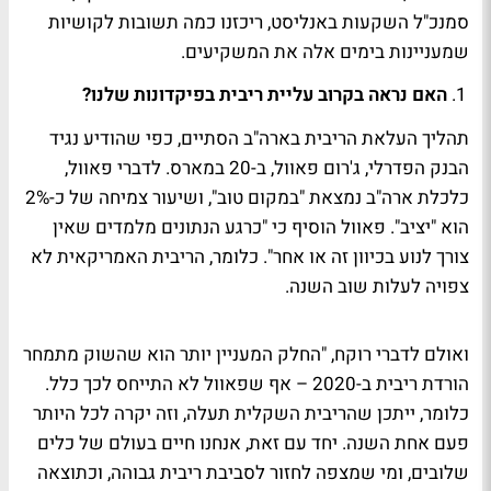
סמנכ"ל השקעות באנליסט, ריכזנו כמה תשובות לקושיות
שמעניינות בימים אלה את המשקיעים.
האם נראה בקרוב עליית ריבית בפיקדונות שלנו?
תהליך העלאת הריבית בארה"ב הסתיים, כפי שהודיע נגיד
הבנק הפדרלי, ג'רום פאוול, ב-20 במארס. לדברי פאוול,
כלכלת ארה"ב נמצאת "במקום טוב", ושיעור צמיחה של כ-2%
הוא "יציב". פאוול הוסיף כי "כרגע הנתונים מלמדים שאין
צורך לנוע בכיוון זה או אחר". כלומר, הריבית האמריקאית לא
צפויה לעלות שוב השנה.
ואולם לדברי רוקח, "החלק המעניין יותר הוא שהשוק מתמחר
הורדת ריבית ב-2020 – אף שפאוול לא התייחס לכך כלל.
כלומר, ייתכן שהריבית השקלית תעלה, וזה יקרה לכל היותר
פעם אחת השנה. יחד עם זאת, אנחנו חיים בעולם של כלים
שלובים, ומי שמצפה לחזור לסביבת ריבית גבוהה, וכתוצאה