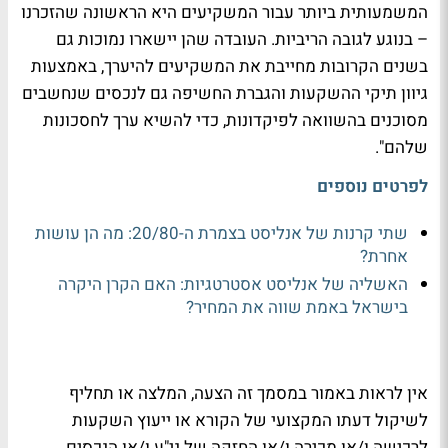
המשמעותית ביותר עבור המשקיעים היא הראשונה שהזכרנו
– בנוגע לגובה הריביות. העובדה שהן יישארו נמוכות גם
בשנים הקרובות מחייבת את המשקיעים להיערך, באמצעות
גיוון תיקי ההשקעות והגברת החשיפה גם לנכסים שנחשבים
מסוכנים בהשוואה לפיקדונות, כדי להשיא ערך לחסכונות
שלהם".
לפרטים נוספים
שתי קרנות של אנליסט בצמרת ה-20/80: מה הן עושות
אחרת?
האשליה של אנליסט אסטרטגיות: האם הקרן היקרה
בישראל באמת שווה את המחיר?
אין לראות באמור במסמך זה הצעה, המלצה או תחליף
לשיקול דעתו המקצועי של הקורא או ייעוץ השקעות
לרכישה ו/או מכירה ו/או החזקה של ני"ע ו/או הנכסים