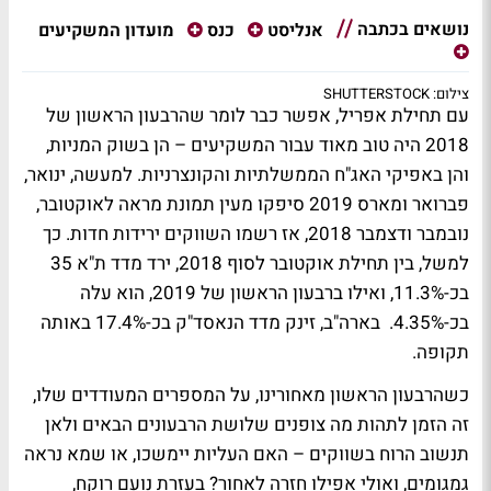
נושאים בכתבה
מועדון המשקיעים
אנליסט
כנס
צילום: SHUTTERSTOCK
עם תחילת אפריל, אפשר כבר לומר שהרבעון הראשון של
2018 היה טוב מאוד עבור המשקיעים – הן בשוק המניות,
והן באפיקי האג"ח הממשלתיות והקונצרניות. למעשה, ינואר,
פברואר ומארס 2019 סיפקו מעין תמונת מראה לאוקטובר,
נובמבר ודצמבר 2018, אז רשמו השווקים ירידות חדות. כך
למשל, בין תחילת אוקטובר לסוף 2018, ירד מדד ת"א 35
בכ-11.3%, ואילו ברבעון הראשון של 2019, הוא עלה
בכ-4.35%. בארה"ב, זינק מדד הנאסד"ק בכ-17.4% באותה
תקופה.
כשהרבעון הראשון מאחורינו, על המספרים המעודדים שלו,
זה הזמן לתהות מה צופנים שלושת הרבעונים הבאים ולאן
תנשוב הרוח בשווקים – האם העליות יימשכו, או שמא נראה
גמגומים, ואולי אפילו חזרה לאחור? בעזרת נועם רוקח,