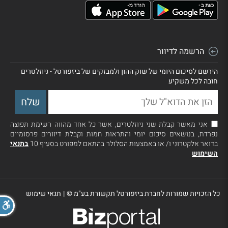
הרשמה לדיוור
הירשם לסיכום היומי של שוק ההון ולמבזקים של ביזפורטל - ניוזלטרים
חובה לכל משקיע
אני מאשר קבלת שני ניוזלטרים, אשר כל אחד מהווה רשימת תפוצה
נפרדת, בנושאים סיכום יומי והתראות חמות וקבלת דיוורים פרסומיים
בדואר אלקטרוני ו/ או באמצעות הסלולר בהתאם למפורט בסעיף 10
בתנאי
השימוש
כל הזכויות שמורות לחברת ביזפורטל תקשורת בע"מ ©
|
תנאי שימוש