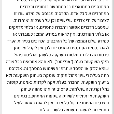
הפיננסיים המתוארים בו המתחשב בנתונים ובצרכים
המיוחדים של כל אדם. הפרסום מבוסס על מידע שדווח
לציבור על ידי צדדים שלישיים וכן על הערכות ואומדנים,
שמטבע הדברים אפשר ויתבררו כחסרים, או בלתי מדויקים
או בלתי מעודכנים. אין לראות במידע המוצג כעובדתי או
כמידע שלם וממצה של כל ההיבטים הכרוכים בניירות הערך
ו/או בנכסים הפיננסים המוזכרים ולכן אין לקבל על סמך
פרסום זה בלבד החלטות השקעה כלשהן. אנליסט ניהול
תיקי השקעות בע"מ ("אנליסט") לא תהא אחראית בכל צורה
שהיא לנזק או הפסד שיגרמו משימוש במסמך זה. אנליסט
הינה בעלת רישיון ניהול תיקים עוסקת בשיווק השקעות ולא
בייעוץ השקעות. החברה בעלת זיקה לקרנות נאמנות, קופות
גמל וקרנות השתלמות. פרסום זה אינו מהווה שיווק
השקעות או תחליף לשיווק השקעות המתחשב בנתונים
ובצרכים המיוחדים של כל אדם. אין לראות באמור לעיל
התחייבות להשגת תשואה כלשהי. ט.ל.ח