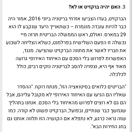
האם יהיה ברקזיט או לא?
הברקזיט, בעדו הצביעו אזרחי בריטניה ביוני 2016, אמור היה
כבר להיות עובדה מוגמרת – כשתאריך היעד שנקבע לו הוא
29 במארס. ואולם, ראש הממשלה הבריטית תרזה מיי
נכשלה זו הפעם השלישית בפרלמנט, כשלא הצליחה לשכנע
את חבריו לאשר את מתווה הברקזיט שהציעה. מנגד,
האפשרות לפרוש בלי הסכם עם האיחוד האירופי גרועה
מאוד אף היא, וצפויה להסב לבריטניה נזקים רבים, כולל
לכלכלה.
"הבריטים כלואים בסיטואציה הזו", מנתח רוקח. "ההסדר
שאליו הם הגיעו עם האיחוד האירופי לא מקובל עליהם, אבל
הם גם לא רוצים לפרוש מהאיחוד בלי הסכם. אנחנו בתהליך
שנמשך כבר שנתיים, ובפועל, הברקזיט פשוט לא קורה. כמו
שזה נראה כרגע, לא נתפלא אם הקושיה הזו תלווה אותנו גם
בחג החירות הבא".