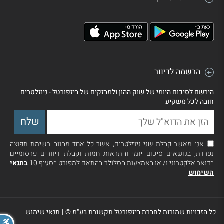
הרשמה לדיוור
הירשם לסיכום היומי של שוק ההון ולמבזקים של ביזפורטל - ניוזלטרים
חובה לכל משקיע
אני מאשר קבלת שני ניוזלטרים, אשר כל אחד מהווה רשימת תפוצה
נפרדת, בנושאים סיכום יומי והתראות חמות וקבלת דיוורים פרסומיים
בדואר אלקטרוני ו/ או באמצעות הסלולר בהתאם למפורט בסעיף 10
בתנאי
השימוש
כל הזכויות שמורות לחברת ביזפורטל תקשורת בע"מ ©
|
תנאי שימוש