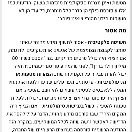
מטעות ואינן יוצרות ספקולציות מוגזמות בשוק. הודעות כמו
אלו שפורסם כילף הן בדרך כלל מותרות, כל עוד הן לא
חושפות מידע מהותי שאינו פומבי.
מה אסור
חשיפה סלקטיבית
- אסור לחשוף מידע מהותי שאינו
פומבי לקבוצה מצומצמת של אנשים או משקיעים. לדוגמה,
אם הציוץ היה כולל פרטים מדויקים, כמו "הסכם בשווי 80
מיליון דולר בדרך!", לפני שהמידע פורסם רשמית, זה היה
יכול להוות עבירה על תקנות הרשות.
הצהרות מטעות או
מניפולטיביות
- פרסומים מעורפלים שנועדו לנפח את מחיר
המניה ללא בסיס לגיטימי עשויים להיחשב כהטעיה. אם
הציוץ היה פרסומי מדי ויצר ציפיות מוגזמות, יכולות לעלות
טענות להטעיה.
כשל בנגישות סימולטנית
- אם הציוץ היה
המקום היחיד שבו פורסם מידע מהותי, הדבר עלול להפר את
הדרישה לאפשר גישה שווה לכלל המשקיעים. במקרה הזה
ההודעה הרשמית פורסמה בערוצים הרשמיים של החברה,