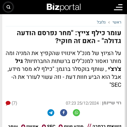
ראשי
גלובל
עומר כילף צייץ: "מחר נפרסם הודעה
גדולה" - האם זה חוקי?
על הציוץ של מנכ"ל אינוויז שהקפיץ את המניה ומה
מותר ואסור למנכ"לים ברשתות החברתיות?
גיל
צ'רצ'י
, שותף בוקסלר ברגמן: "כילף לא מסר מידע,
אבל הוא הביע חוות דעת - וזה עשוי לעורר את ה-
SEC"
רוי שיינמן
(7)
|
25/12/2024 07:23
נושאים בכתבה
עומר
מידע פנים
SEC
אינוויז