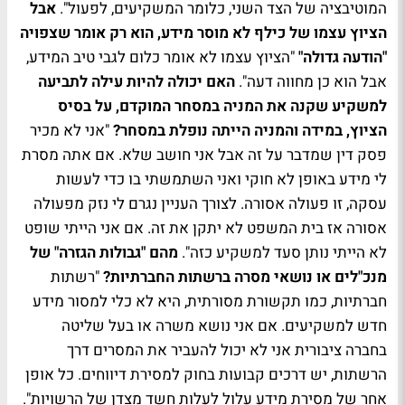
המוטיבציה של הצד השני, כלומר המשקיעים, לפעול".
אבל
הציוץ עצמו של כילף לא מוסר מידע, הוא רק אומר שצפויה
"הודעה גדולה"
"הציוץ עצמו לא אומר כלום לגבי טיב המידע,
אבל הוא כן מחווה דעה".
האם יכולה להיות עילה לתביעה
למשקיע שקנה את המניה במסחר המוקדם, על בסיס
הציוץ, במידה והמניה הייתה נופלת במסחר?
"אני לא מכיר
פסק דין שמדבר על זה אבל אני חושב שלא. אם אתה מסרת
לי מידע באופן לא חוקי ואני השתמשתי בו כדי לעשות
עסקה, זו פעולה אסורה. לצורך העניין נגרם לי נזק מפעולה
אסורה אז בית המשפט לא יתקן את זה. אם אני הייתי שופט
לא הייתי נותן סעד למשקיע כזה".
מהם "גבולות הגזרה" של
מנכ"לים או נושאי מסרה ברשתות החברתיות?
"רשתות
חברתיות, כמו תקשורת מסורתית, היא לא כלי למסור מידע
חדש למשקיעים. אם אני נושא משרה או בעל שליטה
בחברה ציבורית אני לא יכול להעביר את המסרים דרך
הרשתות, יש דרכים קבועות בחוק למסירת דיווחים. כל אופן
אחר של מסירת מידע עלול לעלות חשד מצדן של הרשויות".