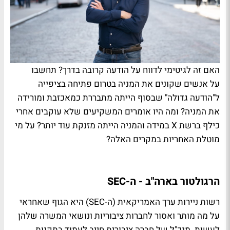
האם זה לגיטימי לדווח על הודעה קרובה בדרך? תחשבו
על אנשים שקונים את המניה בטרום פתיחה בציפייה
ל"הודעה גדולה" שבסוף הייתה מתבררת כמאכזבת ומורידה
את המניה? ומה היו אומרים המשקיעים שלא עוקבים אחרי
כילף ברשת X במידה והמניה הייתה מזנקת עוד יותר? על מי
מוטלת האחריות במקרים האלה?
הרגולטור בארה"ב - ה-SEC
רשות ניירות ערך האמריקאית (ה-SEC) היא הגוף שאחראי
על מה מותר ואסור לחברות ציבוריות ונושאי המשרה שלהן
לעשות. מנכ"ל של חברה ציבורית חייב לעמוד בתקנות