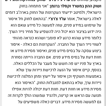
ושוק ההון במשרד וקסלר ברגמן
: "אני מתמחה בחוק
הישראלי, ולמיטב ידיעתי העקרונות של החוק בארה"ב דומים
לאלה בישראל", אומר
עו"ד צ'רצ'י
. "בהתאם לחוק חל איסור
על שימוש במידע פנים, שזה למעשה כל מידע שאם הוא
היה ידוע בציבור הוא יכול היה להשפיע על מחיר נייר הערך.
כלומר מידע שהוא כרגע לא פומבי ושהוא כנראה מהותי
לשווי נייר הערך של החברה. "העקרונות הם כאלה - איסור
ביצוע עסקה על בסיס מידע פנים, ואיסור מסירת מידע או
חוות דעת על בסיס מידע פנים. אם החברה הייתה נסחרת
בארץ על פניו יש פה חשש על מעבר על הכללים האלה.
בנוסף, קיים איסור על הנעה לרכישת ניירות ערך שלא
באמצעות תשקיף וכן איסור על ייעוץ ומתן המלצה לרכישת
ניירות ערך, שלא בהתאם למגבלות החוק. "האיסור הוא
מסירת מידע או חוות דעת. חוות דעת יכולה להיות אפילו
תנועה עם הראש או קריצה, ולהגיד שמשהו הולך לקרות זה
גם למעשה מסירת מידע. דברים כאלה משפיעים על