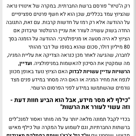
רק ה"טיזר" פורסם ברשת החברתית. במקרה של אינוויז נראה
שהציוץ עמד בכללים, שכן הוא לא חשף פרטים ספציפיים
על ההודעה אלא רק רמז על חדשות קרבות. עם זאת, התגובה
החדה בשוק עשויה לעורר את עניין הרגולטור שיבדוק אם
הציוץ לא היה מטעה או מניפולטיבי. ההודעה על הזמנה בסך
80 מיליון דולר, סכום שהוא בסופו של דבר מהותי
לחברה, שהגיעה לאחר מכן כנראה הצדיקה את עליית המניה,
מה שמקטין את הסיכון להאשמות במניפולציה.
ועדיין,
הרשויות עדיין עשויות לבדוק
האם הציוץ נועד באופן מכוון
לנפח את מחיר המניה או האם היה מסחר במידע פנים מצד
גורמים שהשתמשו במידע לפני הפרסום הרשמי.
"כילף לא מסר מידע, אבל הוא הביע חוות דעת -
וזה עשוי לעורר את הרשות"
בכדי לקבל תמונה מלאה יותר על מה מותר ואסור למנכ"לים
ברשתות החברתיות, וגם לשמוע על המקרה של כילף מאיש
מקצוע, שוחחנו עם
עו"ד גיל צ'רצ'י שותף במחלקת תאגידים