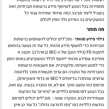
מחמירות בכל הנוגע לשיתוף מידע ברשתות חברתיות, זאת
בשביל ליצור סביבה כמה שיותר שווינית עבור כל
המשקיעים בה המידע גלוי וזמין לכולם.
מה מותר
גילוי מידע מהותי
- מנכ"לים יכולים להשתמש ברשתות
חברתיות כדי לחשוף מידע מהותי, כל עוד זה נעשה בהתאם
לתקנת FD (גילוי הוגן) של ה-SEC (בארה"ב). תקנה זו
מחייבת שמידע מהותי ייחשף לכלל המשקיעים באותו הזמן
כדי למנוע חשיפה סלקטיבית. אם חשבונות הרשתות
החברתיות של החברה הם ערוץ תקשורת מוכר (לדוגמה
ערוצים שהוזכרו בדיווחים ל-SEC או בדפי משקיעים),
פרסום כזה נחשב חוקי. אם לא, אז החברה בבעיה. עם זאת,
בכל הנוגע לפרסומים כלליים או "טיזרים" על הודעות
שעתידיות לבוא, המקרה שונה - מנכ"לים יכולים לפרסם
הודעות כלליות כמו "צפו להודעה גדולה" כל עוד הן אינן