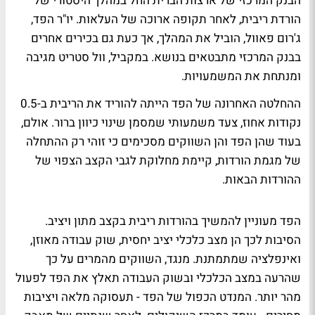
הבנק המרכזי של ארצות הברית החל במהלך היסטורי של
הורדת ריבית, לאחר תקופה ארוכה של העלאות. יו"ר הפד,
ג'רום פאוול, הוביל את המהלך, אך כעת גם בכירים אחרים
בבנק המרכזי מתבטאים בנושא. במקביל, וול סטריט מגיבה
ומנתחת את המשמעויות.
ההחלטה האחרונה של הפד הייתה להוריד את הריבית ב-0.5
נקודות אחוז, צעד משמעותי שמסמן שינוי כיוון ברור. אולם,
בעוד שהן הפד והן השווקים מסכימים כי זוהי רק ההתחלה
של מגמת הורדות, קיימת מחלוקת לגבי הקצב הצפוי של
ההורדות הבאות.
הפד מעוניין להמשיך בהורדות ריבית בקצב מתון ויציב.
הסיבות לכך הן מצב כלכלי יציב יחסית, שוק עבודה מאוזן,
ואינפלציה שמתמתנת. מנגד, השווקים מהמרים על כך
שהרעה במצב הכלכלי ובשוק העבודה תאלץ את הפד לפעול
מהר יותר. המנדט הכפול של הפד - תעסוקה מלאה ויציבות