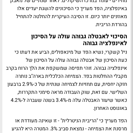
מחירים - עומד במרכז השיקולים. לאחר שנתיים של מאבק
באינפלציה, הפד מעריך כי הסיכונים להשגת יעדים אלו
מאוזנים יותר כיום. זו הסיבה העיקרית להחלטה להתחיל
בהורדת הריבית.
הסיכוי לאבטלה גבוהה עולה על הסיכון
לאינפלציה גבוהה
ניל קשקרי, נשיא הפד של מינאפוליס, הביע את דעתו כי
כעת הסיכון של אבטלה גבוהה עולה על הסיכון של
אינפלציה גבוהה. זוהי תפיסה שמשקפת את הלך הרוח בקרב
מקבלי ההחלטות בפד. הצמיחה הכלכלית בארה"ב נותרה
חזקה יחסית, עם תחזיות לצמיחה שנתית של כ-2.9% ברבעון
השלישי. עם זאת, שוק העבודה מראה סימני התקררות,
כאשר שיעור האבטלה עלה מ-3.4% בשנה שעברה ל-4.2%
באוגוסט האחרון.
הפד מעריך כי "הריבית הניטרלית" - זו שאינה מעודדת או
מרסנת את הצמיחה - נמצאת סביב 3%. המטרה היא להגיע