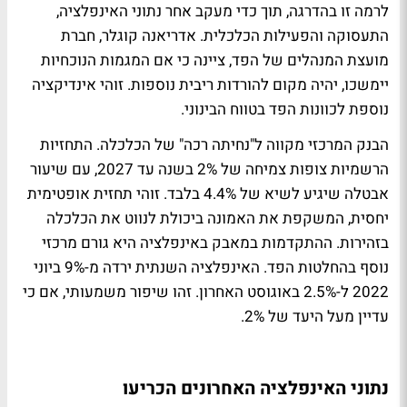
לרמה זו בהדרגה, תוך כדי מעקב אחר נתוני האינפלציה,
התעסוקה והפעילות הכלכלית. אדריאנה קוגלר, חברת
מועצת המנהלים של הפד, ציינה כי אם המגמות הנוכחיות
יימשכו, יהיה מקום להורדות ריבית נוספות. זוהי אינדיקציה
נוספת לכוונות הפד בטווח הבינוני.
הבנק המרכזי מקווה ל"נחיתה רכה" של הכלכלה. התחזיות
הרשמיות צופות צמיחה של 2% בשנה עד 2027, עם שיעור
אבטלה שיגיע לשיא של 4.4% בלבד. זוהי תחזית אופטימית
יחסית, המשקפת את האמונה ביכולת לנווט את הכלכלה
בזהירות. ההתקדמות במאבק באינפלציה היא גורם מרכזי
נוסף בהחלטות הפד. האינפלציה השנתית ירדה מ-9% ביוני
2022 ל-2.5% באוגוסט האחרון. זהו שיפור משמעותי, אם כי
עדיין מעל היעד של 2%.
נתוני האינפלציה האחרונים הכריעו