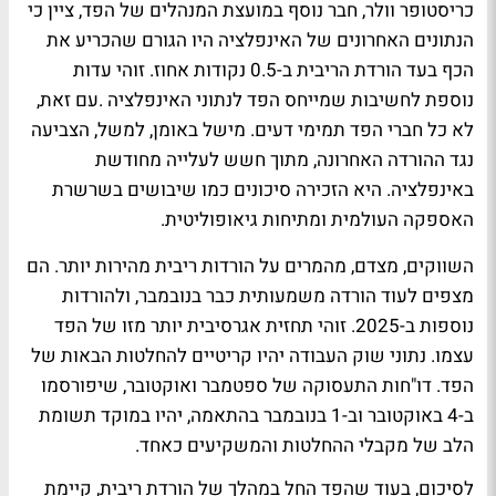
כריסטופר וולר, חבר נוסף במועצת המנהלים של הפד, ציין כי
הנתונים האחרונים של האינפלציה היו הגורם שהכריע את
הכף בעד הורדת הריבית ב-0.5 נקודות אחוז. זוהי עדות
נוספת לחשיבות שמייחס הפד לנתוני האינפלציה .עם זאת,
לא כל חברי הפד תמימי דעים. מישל באומן, למשל, הצביעה
נגד ההורדה האחרונה, מתוך חשש לעלייה מחודשת
באינפלציה. היא הזכירה סיכונים כמו שיבושים בשרשרת
האספקה העולמית ומתיחות גיאופוליטית.
השווקים, מצדם, מהמרים על הורדות ריבית מהירות יותר. הם
מצפים לעוד הורדה משמעותית כבר בנובמבר, ולהורדות
נוספות ב-2025. זוהי תחזית אגרסיבית יותר מזו של הפד
עצמו. נתוני שוק העבודה יהיו קריטיים להחלטות הבאות של
הפד. דו"חות התעסוקה של ספטמבר ואוקטובר, שיפורסמו
ב-4 באוקטובר וב-1 בנובמבר בהתאמה, יהיו במוקד תשומת
הלב של מקבלי ההחלטות והמשקיעים כאחד.
לסיכום, בעוד שהפד החל במהלך של הורדת ריבית, קיימת