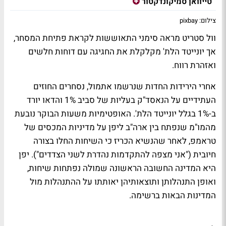
טייוואן סמיקונדקטור
צילום: pixbay
וול סטריט מראה סימני התאוששות לקראת פתיחת המסחר,
אך יונייטד הלת' מקלקלת את החגיגה עם דוחות חלשים
ואזהרת רווח.
אחרי הירידות החדות שנרשמו אתמול, נסחרים החוזים
העתידיים על הנאסד"ק בעליות של סביב 1% והדאו יורד
ב-1% בגלל יונייטד הלת'. האופטימיות משעות הבוקר נובעת
מהמו"מ שנפתח בין ארה"ב ליפן על מדיניות המכסים של
טראמפ, לאחר שהנשיא הכריז כי השיחות החלו בצורה
חיובית ("אני מצפה להתקדמות נהדרת לשני הצדדים"). יפן
היא המדינה החשובה הראשונה שמולה נפתחות שיחות,
ואופן התנהלותן ותוצאותיהן יאותתו על ההתנהלות מול
המדינות הבאות ברשימה.