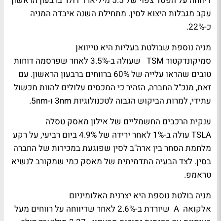
דיווחה על הפסד צפוי של 5.5 מיליארד דולר ברבעון הראשון
עקב מגבלות היצוא לסין. מתחילת השנה איבדה המניה
כ-22%.
מניה נוספת שבולטת בעליות היא טייוואן
סמיקונדקטור
TSM
שעולה ב-3.5% לאחר שפרסמה דוחות
טובים שהראו עלייה של 60% ברווחים ברבעון הראשון. עם
זאת, מנכ"ל החברה, הזהיר כי המכסים עלולים להוות מכשול
עתידי, למרות הביקוש הגבוה לטכנולוגיות 3nm ו-5nm.
ענקית הרכבים החשמליים של אילון מאסק טסלה
TSLA
עולה ב-1% לאחר ירידה של 4.9% ביום רביעי, על רקע
מלחמת הסחר בין ארה"ב לסין שפוגעת במכירות של החברה
בסין. לצד הבעיה התדמיתית של מאסק כמי שמקורב לנשיא
טראמפ.
מניה בולטת נוספת היא יצרנית האלומיניום
אלקואה
A
שיורדת ב-2.6% לאחר שדיווחה על רווחים מעל