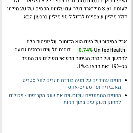
הציפיות אך הכנסות נמוכות מהצפוי - 3.37 מיליארד דולר
לעומת 3.51 מיליארד דולר, עם עלויות מכסים של 20 מיליון
דולר מיליון שצפויות לגדול ל-90 מיליון ברבעון הבא.
אבל הסיפור של היום הוא הדוחות של יונייטד הלת'
. דוחות חלשים ותחזית גרועה
0.74%
UnitedHealth
להמשך של חברת הביטוח הרפואי מפילים את המניה
בכ-19% ואת הדאו ב-1%.
חוזים עתידיים על מניה בודדת חוזרים לוול סטריט:
מאנבידיה ועד ספייס-אקס
החוזים הממונפים שכובשים את שוק הקריפטו - ויכולים
למחוק משקיעים בתוך דקות