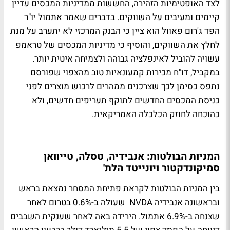
לצד האופטימיות הזהירה, החששות ממדיניות המכסים עדיין
קיימים ומעיבים על השווקים. בדברים שאמר אתמול יו"ר
הפד ג'רום פאוול הוא ציין כי הבנק המרכזי לא יתערב על מנת
לחלץ את השווקים, והוסיף כי מדיניות המכסים של טראמפ
עשויה להוביל לאינפלציה גבוהה ולצמיחה איטית יותר.
במקביל, דו"ח מכירות קמעונאיות טוב מהצפוי שפורסם
נתפס כסימן לכך שצרכנים ממהרים לרכוש מוצרים לפני
כניסת המכסים החדשים לתוקף תעריפים חדשים, ולא
כהוכחה לחוזק הכלכלה האמריקאית.
המניות הבולטות: אנבידיה, טסלה, טייוואן
סמיקונדקטור ויונייטד הלת'
בין המניות הבולטות לקראת פתיחת המסחר נמצאת בראש
ובראשונה אנבידיה
NVDA
שעולה ב-0.6% בטרום לאחר
שצנחה ב-6.9% אתמול. הירידה באה לאחר שענקית השבבים