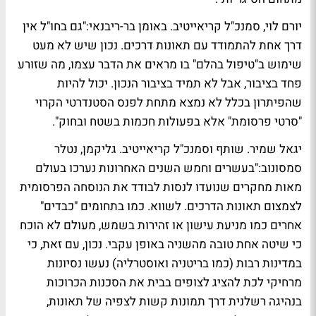
יורם לוי, סמנכ"ל קריאייטיב. באומן בר-ריבנאי
:"גם בחו"ל אין
דרך אחת להתמודד עם תאונות דרכים. נכון שיש לא מעט
שימוש ב"טיפול בהלם" בו מראים את הדבר עצמו, מה שזורע
פחד בציבור, אבל לא תמיד בציבור הנכון. יכול להיות
שהפיתרון בכלל לא נמצא מתחת לפנס הסטנדרטי הקרוי
"סרטי פרסומת" אלא בפעולות חכמות בשטח ובחוק".
יגאל שמיר. שותף וסמנכ"ל קריאייטיב. גליקמן, נטלר
סמסונוב
:"בעשרים וחמש השנים האחרונות נערכו בעולם
מאות מחקרים שנועדו לנסות לבודד את הנוסחה הפרסומית
לצמצום תאונות הדרכים. לשווא. כמו בתחומים "כבדים"
אחרים כמו מניעת עישון או זהירות בשמש, מעולם לא הוכח
כי שיטה אחת טובה מהשניה באופן עקבי. נכון, עם זאת, כי
במדינות רבות (כמו בריטניה ואוסטרליה) נעשו נסיונות
מרחיקי לכת להציג לצופים בבית את הסכנות הכרוכות
בנהיגה רשלנית דרך תמונות קשות לצפיה של תאונות,