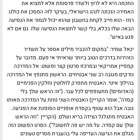
החכמה היא לא לרוץ ולשדר פרסומת אלא למצוא את
האמירה הנכונה לנהג הישראלי, בעיקר לזה המסכן את כולנו.
רמז - הוא חייב לקחת בחשבון שהוא יכול לגמור את הנסיעה
הבאה שלו בכלא, בלי קשר לתוצאת הנסיעה שלו. גם אם לא
פגע באיש".
יגאל שמיר
: "במקום להכביר מילים אספר על תשדיר
הזהירות בדרכים הטוב ביותר שראיתי אי פעם. מדובר על
קמפיין אמריקאי ובמרכזו סרטון קצר ופשוט: אל המדרכה
נזרקים מגובה רב שני אבטיחים. הראשון מתנפץ אל המדרכה
בהילוך איטי. האבטיח מתפרק לחלוטין וחלקין הפנימיים
(האדומים!) מתעופפים לכל עבר. ("זה הראש שלך בלי
קסדה", אומר הקריין) האבטיח השני נוחת על המדרכה מאותו
גובה אבל הוא עטוף בקסדת אופניים הסופגת את הפגיעה.
האבטיח מתגלגל הצידה בריא ושלם. (הקריין :"וזה הראש
שלך עם קסדה. על מה יש פה לחשוב?"). הסרט הפשוט הזה
מגלם את הגישה העדיפה עלי בהעברת מסרים טעונים