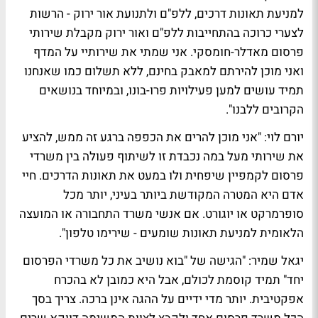
למניעת תאונות דרכים, ללפ"ם ולתנועת אור ירוק - הרשות
לצערי כרוכה בהתחייבות ללפ"ם ואור ירוק מקבלת שירותי
פרסום מאדלר-חומסקי. אני שמתי את שירותיי על המדף
ואני מוכן להירתם למאבק בחינם, ללא תשלום כמו שאנחנו
תמיד עושים למען פעילויות פרו-בונו, ובמיוחד בנושאים
הקרובים ללבנו".
יורם לוי
: "אני מוכן להרים את הכפפה ברגע זה ממש, להציע
את שירותי מעל במה נכבדת זו לשיתוף פעולה בין משרדי
פרסום לקמפיין שיפחית ולו במעט את תאונות הדרכים. חיי
אדם היא המטרה המקודשת ביותר בעיני, יותר מכל
סופרמרקט או יוגורט. אם אנשי משרד התחבורה או המועצה
הלאומית למניעת תאונות שומעים - שירימו טלפון".
יגאל שמיר
: "הגישה של "בוא נושיב את כל משרדי הפרסום
יחד" תמיד קוסמת לכולם, אבל היא כמובן לא בהכרח
אפקטיבית. יותר מדי ידיים על ההגה אינן ברכה. צריך בסך