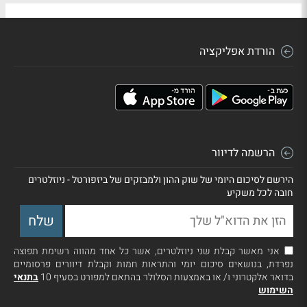
הורדת אפליקציה
הרשמה לדיוור
הירשם לסיכום היומי של שוק ההון ולמבזקים של ביזפורטל - ניוזלטרים
חובה לכל משקיע
אני מאשר קבלת שני ניוזלטרים, אשר כל אחד מהווה רשימת תפוצה
נפרדת, בנושאים סיכום יומי והתראות חמות וקבלת דיוורים פרסומיים
בדואר אלקטרוני ו/ או באמצעות הסלולר בהתאם למפורט בסעיף 10
בתנאי
השימוש