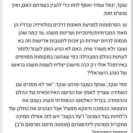
שקד, יגאל שמיר ואסף לופו כדי להבין בעזרתם האם, ואיך
עושים זאת.
ש: הפרסומות למניעת תאונות דרכים בטלוויזיה וברדיו הן
מאוד הסברתיות/חינוכיות ועדינות משהו. עד כמה שהן
מנסות להיות ישירות הן זוכות לתגובות אדישות וזה בא
ועובר ולא מעורר שיח. האם לא הגיע הזמן לעבור/לחזור
לשיטת ההלם המבהילה כפי שנהוגה במקומות מסוימים
באירופה? אולי רק ככה מישהו יצליח לשנות משהו בראשו
של הנהג הישראלי?
ספי שקד, שותף בענבר-מרחב-שקד
: "אני לא מסכים עם
האמירה שצריך לאמץ את הגישה האירופאית של ההלם
וההפחדה. בגדול האלמנט ההפחדתי משיג בעצם את
התוצאה ההפוכה ודווקא מפעיל אצל הנהגים את החלק של
ה"לחיות בצל הסכנה" ו"על הקצה" ויש לזה אפילו תמיכה
מחקרית ממרטין לינדסטרום (מומחה מיתוג ופרסום מ"ב)
מתחום הסיגריות".