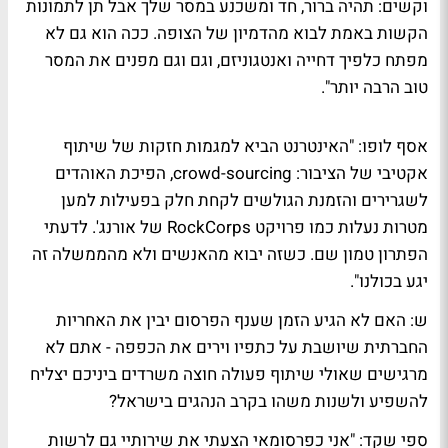
וקשים: תהיה ברור, חד ומשכנע במסר שלך אבל תן לתמונות
הקשות באמת לבוא מהדמיון של הצופה. ככה הוא גם לא
מפתח כלפיך דחייה ואנטגוניזם, וגם וגם מפנים את המסר
טוב הרבה יותר".
אסף לופו
: "האינטרנט הביא למגמות חזקות של שיתוף
אקטיבי של הציבור: crowd-sourcing, הפיכת האוהדים
לשגרירים והזמנת הגולשים לקחת חלק בפעילות למען
מטרות נעלות כמו פרויקט RockCorps של אורנג'. לדעתי
הפתרון טמון שם. כשזה יבוא מהאנשים ולא מהממשלה זה
יגע בכולנו".
ש: האם לא הגיע הזמן שענף הפרסום יבין את האחריות
החברתית שיושבת על כתפיו וירים את הכפפה - אתם לא
מרגישים שאולי שיתוף פעולה חוצה משרדים ביניכם יצליח
להשפיע ולשנות משהו בקרב הנהגים בישראל?
ספי שקד
: "אני כפרסומאי הצעתי את שירותיי גם לרשות