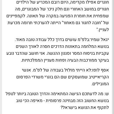
חוגרים אפילו מקדימה, היום רובם המכריע של הילדים
חגורים במושב האחורי וגם חלק ניכר של המבוגרים, מה
שמפחית את חומרת הפגיעה במקרה של תאונה. לקמפיינים
של "חובה לחגור גם מאחור" הייתה להערכתי תרומה מכרעת
לעניין."
יגאל שמיר
:בלפ"מ עושים בדרך כלל עבודה טובה מאוד.
בנושא המלחמה בתאונות הדרכים חסרה לאורך השנים
עקביות בניסוח המסר וסגנון ההגשה. אני חושב שהדבר נובע
בעיקר ממורכבות הבעיה ופחות מעניין הממלכתיות.
אסף לופו
:לא הייתי מזלזל בעבודה של לפ"מ. אנשי
הקריאייטיב שמועסקים שם הם בוגרי משרדי הפרסום
המובילים.
ש: מה לדעתכם הגישה המתאימה והדרך הטובה ביותר לטפל
בנושא החשוב הזה מבחינה פרסומית - מאיפה הכי טוב
לתקוף את הנושא בישראל?