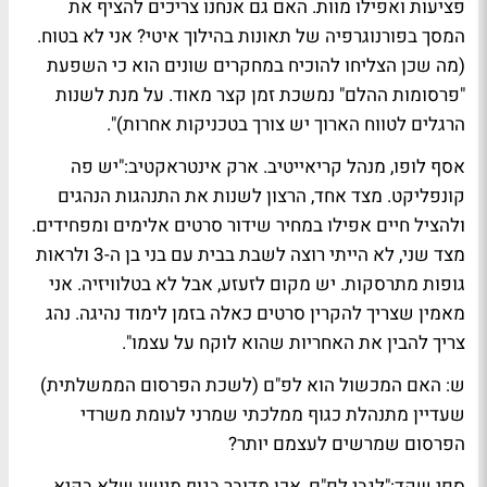
פציעות ואפילו מוות. האם גם אנחנו צריכים להציף את
המסך בפורנוגרפיה של תאונות בהילוך איטי? אני לא בטוח.
(מה שכן הצליחו להוכיח במחקרים שונים הוא כי השפעת
"פרסומות ההלם" נמשכת זמן קצר מאוד. על מנת לשנות
הרגלים לטווח הארוך יש צורך בטכניקות אחרות)".
אסף לופו, מנהל קריאייטיב. ארק אינטראקטיב
:"יש פה
קונפליקט. מצד אחד, הרצון לשנות את התנהגות הנהגים
ולהציל חיים אפילו במחיר שידור סרטים אלימים ומפחידים.
מצד שני, לא הייתי רוצה לשבת בבית עם בני בן ה-3 ולראות
גופות מתרסקות. יש מקום לזעזע, אבל לא בטלוויזיה. אני
מאמין שצריך להקרין סרטים כאלה בזמן לימוד נהיגה. נהג
צריך להבין את האחריות שהוא לוקח על עצמו".
ש: האם המכשול הוא לפ"ם (לשכת הפרסום הממשלתית)
שעדיין מתנהלת כגוף ממלכתי שמרני לעומת משרדי
הפרסום שמרשים לעצמם יותר?
ספי שקד
:"לגבי לפ"ם, אכן מדובר בגוף מיושן שלא בקיא