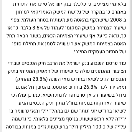
בלאומיי מציינים, כי כלכלני בנק ישראל סייגו את התחזית
באמרם כי במקרה של גלישת המשק האמריקאי למיתון
ב-2008 שישתקף בהאטה משמעותית בסחר העולמי, צפוי
שיעור הצמיחה במשק המקומי לעמוד על 3.6% בלבד. כך או
כך, נראה כי על אף שיעורי הצמיחה הנאים, בשנה הבאה תחל
האטה בצמיחת המשק אשר עשויה לסמן את תחילת סופו
של מחזור העסקים החיובי.
עוד פרסם השבוע בנק ישראל את הרכב תיק הנכסים שבידי
הציבור. מהנתונים עולה כי שיעורו של האפיק המנייתי בתיק
הנכסים הגיע לשיאו בחודש מאי השנה (28.8% מהתיק)
ומאז ירד לכדי 26.8% בחודש אוגוסט. בהמשך חל אמנם
גידול בשיעור זה, אך טרם חזר לרמת השיא. כמו כן עולה כי
שיעור האחזקות במניות בחו"ל מתוך תיק הנכסים הגיע
לשיאו בחודש יוני ונותר שם גם במהלך יולי ומאז נרשמה בו
ירידה ללא התאוששות. בנוסף מציינים בלאומי, כי נרשמה
עלייה של כ-100 מיליון דולר בהשקעות זרים במניות בבורסה