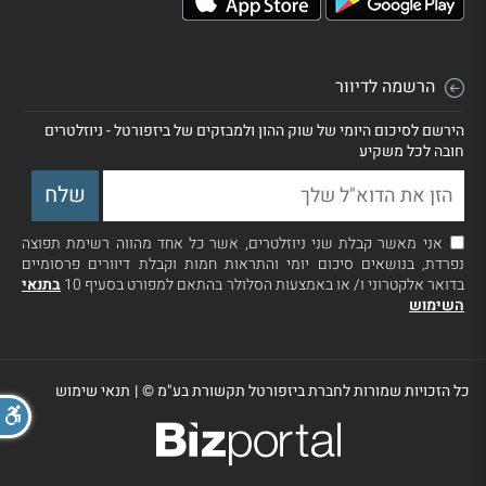
הרשמה לדיוור
הירשם לסיכום היומי של שוק ההון ולמבזקים של ביזפורטל - ניוזלטרים
חובה לכל משקיע
אני מאשר קבלת שני ניוזלטרים, אשר כל אחד מהווה רשימת תפוצה
נפרדת, בנושאים סיכום יומי והתראות חמות וקבלת דיוורים פרסומיים
בדואר אלקטרוני ו/ או באמצעות הסלולר בהתאם למפורט בסעיף 10
בתנאי
השימוש
כל הזכויות שמורות לחברת ביזפורטל תקשורת בע"מ ©
|
תנאי שימוש