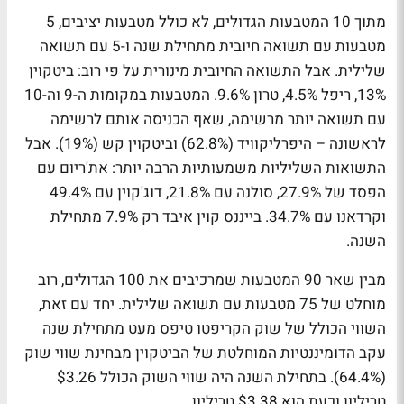
מתוך 10 המטבעות הגדולים, לא כולל מטבעות יציבים, 5
מטבעות עם תשואה חיובית מתחילת שנה ו-5 עם תשואה
שלילית. אבל התשואה החיובית מינורית על פי רוב: ביטקוין
13%, ריפל 4.5%, טרון 9.6%. המטבעות במקומות ה-9 וה-10
עם תשואה יותר מרשימה, שאף הכניסה אותם לרשימה
לראשונה – היפרליקוויד (62.8%) וביטקוין קש (19%). אבל
התשואות השליליות משמעותיות הרבה יותר
: את'ריום עם
הפסד של 27.9%, סולנה עם 21.8%, דוג'קוין עם 49.4%
וקרדאנו עם 34.7%. בייננס קוין איבד רק 7.9% מתחילת
השנה.
מבין שאר 90 המטבעות שמרכיבים את 100 הגדולים, רוב
מוחלט של 75 מטבעות עם תשואה שלילית. יחד עם זאת,
השווי הכולל של שוק הקריפטו טיפס מעט מתחילת שנה
עקב הדומיננטיות המוחלטת של הביטקוין מבחינת שווי שוק
(64.4%). בתחילת השנה היה שווי השוק הכולל $3.26
טריליון וכעת הוא $3.38 טריליון.