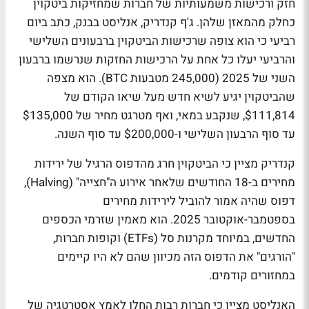
חזק ורכישות משמעותיות של חברות שמחזיקות ביטקוין
כחלק מהמאזן שלהן. ג'ף קנדריק, אנליסט בבנק, כתב ביום
רביעי כי הוא צופה שרכישות הביטקוין ברבעונים השלישי
והרביעי יעלו כל אחת על הרכישות החזקות שנרשמו ברבעון
השני של 2025 (245,000 מטבעות BTC). הוא מצפה
שהביטקוין יגיע לשיא חדש מעל שיאו הקודם של
$111,814, שנקבע במאי, ואף מטרגט מחיר של $135,000
עד סוף הרבעון השלישי ו-$200,000 עד סוף השנה.
קנדריק מציין כי הביטקוין חרג מהדפוס הרגיל של ירידות
מחירים ב-18 החודשים שלאחר אירוע ה"חצייה" (Halving),
דפוס שהיה אמור להוביל לירידות מחירים
בספטמבר-אוקטובר 2025. הוא מאמין שזרמי הכספים
החדשים, במיוחד מקרנות סל (ETFs) וקופות חברות,
"הורגים" את הדפוס הזה מכיוון שהם לא היו קיימים
במחזורים קודמים.
האנליסט מציין כי חברות רבות החלו לאמץ אסטרטגיה של