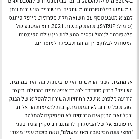
ב-620% מתחילת השנה. מדובר במיתוג מחדש למטבע BNX
שמשמש בפלטפורמות משחקים. בעשירייה העשירית ניתן
למצוא מטבע נוסף עם תשואה תלת-ספרתית:
מייפל פייננס
(סימול: SYRUP), שהושק בשנת 2021, הוא המטבע של
פלטפורמה לניהול נכסים המשלבת בין עולם הפיננסים
המסורתי לבלוקצ'יין ומיועדת בעיקר למוסדיים.
אז מחצית השנה הראשונה הייתה בינונית, מה יהיה במחצית
השנייה?
בבנק סטנדרד צ'רטרד אופטימיים כהרגלם. תקצר
היריעה מלפרט את כל התחזיות השוריות להפליא של הבנק
הזה, שעל פי רוב לא ממש מתקרבות למציאות הריאלית,
ובכל זאת הבנקאים הבריטים לא מפסיקים להתלהב
מהפוטנציאל של הביטקוין. לדעתם, הביטקוין עומד בפני
"החצי שנה הכי טובה מאז ומעולם", וזאת בזכות עניין מוסדי