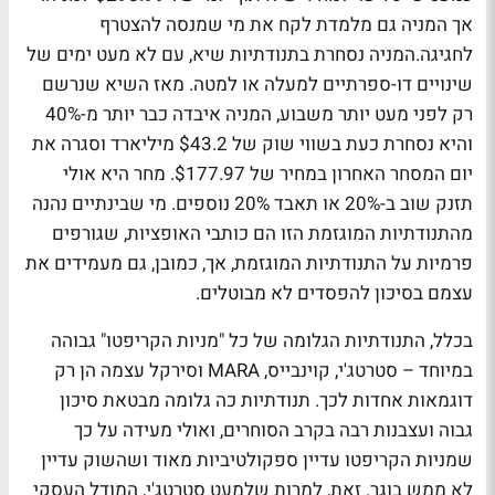
אך המניה גם מלמדת לקח את מי שמנסה להצטרף
לחגיגה.המניה נסחרת בתנודתיות שיא, עם לא מעט ימים של
שינויים דו-ספרתיים למעלה או למטה. מאז השיא שנרשם
רק לפני מעט יותר משבוע, המניה איבדה כבר יותר מ-40%
והיא נסחרת כעת בשווי שוק של $43.2 מיליארד וסגרה את
יום המסחר האחרון במחיר של $177.97. מחר היא אולי
תזנק שוב ב-20% או תאבד 20% נוספים. מי שבינתיים נהנה
מהתנודתיות המוגזמת הזו הם כותבי האופציות, שגורפים
פרמיות על התנודתיות המוגזמת, אך, כמובן, גם מעמידים את
עצמם בסיכון להפסדים לא מבוטלים.
בכלל,
התנודתיות הגלומה של כל "מניות הקריפטו" גבוהה
במיוחד
– סטרטג'י, קוינבייס, MARA וסירקל עצמה הן רק
דוגמאות אחדות לכך. תנודתיות כה גלומה מבטאת סיכון
גבוה ועצבנות רבה בקרב הסוחרים, ואולי מעידה על כך
שמניות הקריפטו עדיין ספקולטיביות מאוד ושהשוק עדיין
לא ממש בוגר. זאת, למרות שלמעט סטרטג'י, המודל העסקי