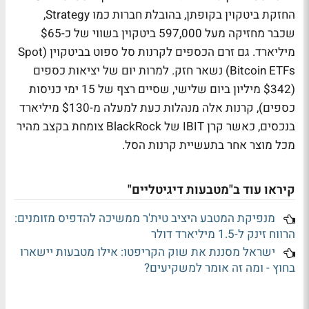
החזקת ביטקוין בקופתן, בהובלת חברות כמו Strategy,
שכבר מחזיקה מעל 597,000 ביטקוין בשווי של כ-$65
מיליארד. גם זרם הכספים לקרנות סל ספוט בביטקוין (Spot
Bitcoin ETFs) נשאר חזק. למרות יום של יציאות כספים
($342 מיליון ביום שלישי, שסיים רצף של 15 ימי כניסות
כספים), קרנות אלה מנהלות כעת למעלה מ-$130 מיליארד
בנכסים, כאשר קרן IBIT של BlackRock צומחת בקצב מהיר
מכל מוצר אחר בתעשיית קרנות הסל.
קיראו עוד ב"מטבעות דיגיטליים"
מנפיקת המטבע היציב טית'ר ממשיכה להדפיס מזומנים:
הרווח זינק ל-1.5 מיליארד דולר
ישראל מסננת את שוק הקריפטו: אילו מטבעות יישארו
בחוץ - ומה זה אומר למשקיעים?