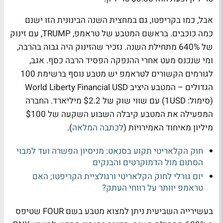
אבל, כמו בקריפטו, גם במחצית השנה הבינונית הזו ישנם
כמה כוכבים. בראשם המטבע של טראמפ,
TRUMP
, עם זינוק
של 640% מתחילת השנה. נזכיר שהזינוק היה גבוה בהרבה,
ומי שנכנס מעט אחרי ההנפקה הפסיד הרבה כסף. אגב,
לגורמים הקשורים לטראמפ יש מטבע נוסף ברשימת 100
הגדולים – המטבע היציב World Liberty Financial USD
(סימול: 1USD) עם שווי שוק של $2.2 מיליארד. החברה
המפעילה את המטבע קיבלה השבוע השקעה של $100
מיליון מאיחוד האמירויות (
לכתבה המלאה
).
חוק הקלאריטי תקוע בסנאט: מניסיון הפשרה ועד למבוי
הסתום מול הדמוקרטים והבנקים
יום גורלי לחוק הקלאריטי ורגולציית הקריפטו; האם
טראמפ יוותר על רווחי העתק?
בעשירייה השביעית ניתן למצוא מטבע בשם
FOUR
שטיפס