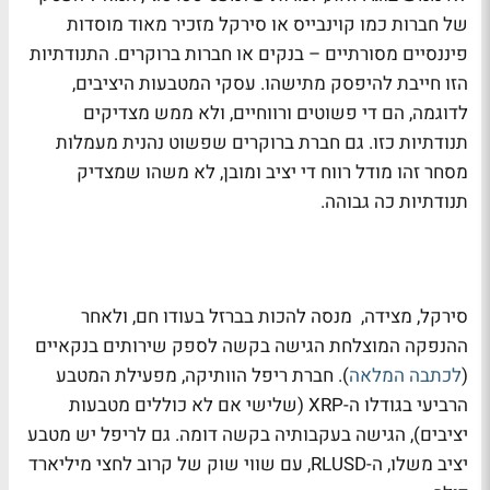
של חברות כמו קוינבייס או סירקל מזכיר מאוד מוסדות
פיננסיים מסורתיים – בנקים או חברות ברוקרים. התנודתיות
הזו חייבת להיפסק מתישהו. עסקי המטבעות היציבים,
לדוגמה, הם די פשוטים ורווחיים, ולא ממש מצדיקים
תנודתיות כזו. גם חברת ברוקרים שפשוט נהנית מעמלות
מסחר זהו מודל רווח די יציב ומובן, לא משהו שמצדיק
תנודתיות כה גבוהה.
סירקל, מצידה, מנסה להכות בברזל בעודו חם
, ולאחר
ההנפקה המוצלחת הגישה בקשה לספק שירותים בנקאיים
(
לכתבה המלאה
). חברת ריפל הוותיקה, מפעילת המטבע
הרביעי בגודלו ה-XRP (שלישי אם לא כוללים מטבעות
יציבים), הגישה בעקבותיה בקשה דומה. גם לריפל יש מטבע
יציב משלו, ה-RLUSD, עם שווי שוק של קרוב לחצי מיליארד