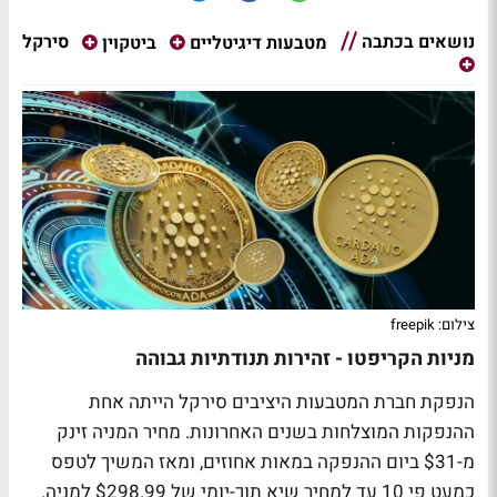
נושאים בכתבה
סירקל
מטבעות דיגיטליים
ביטקוין
צילום: freepik
מניות הקריפטו - זהירות תנודתיות גבוהה
הנפקת חברת המטבעות היציבים
סירקל
הייתה אחת
ההנפקות המוצלחות בשנים האחרונות. מחיר המניה זינק
מ-$31 ביום ההנפקה במאות אחוזים, ומאז המשיך לטפס
כמעט פי 10 עד למחיר שיא תוך-יומי של $298.99 למניה.