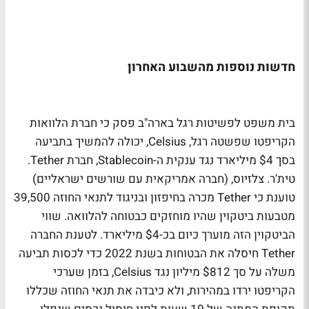
חדשות נוספות מהשבוע האחרון
בית משפט לפשיטות רגל בארה"ב פסק כי חברת הלוואות
הקריפטו שפשטה רגל, Celsius, יכולה להמשיך בתביעה
בסך $4 מיליארד נגד ענקית ה-Stablecoin, חברת Tether.
טית'ר. צלזיוס, (חברה אמריקאית עם שורשים ישראליים)
טוענת כי Tether מכרה בחיפזון ובניגוד לתנאי החוזה 39,500
מטבעות ביטקוין שהיו מוחזקים כבטוחה להלוואה. שווי
הביטקוין הזה מוערך כיום בכ-$4 מיליארד. לטענת החברה
Tether חיסלה את הבטוחות בשנת 2022 כדי לכסות תביעה
משלה על סך $812 מיליון נגד Celsius, בזמן שערכי
הקריפטו ירדו במהירות, ולא כיבדה את תנאי החוזה שכללו