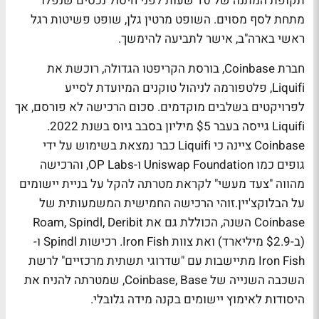
תקופת המתנה של 10 שעות לפני חיסול נכסים שנפלו
מתחת לסף מסוים. השופט מרטין גלן, שופט פשיטות רגל
ראשי בארה"ב, אישר לתביעה להימשך.
חברת Coinbase, בורסת הקריפטו הגדולה, רוכשת את
Liquifi, פלטפורמה לניהול טוקנים המיועדת לסייע
לפרויקטים בשלבים מוקדמים.
סכום הרכישה לא פורסם, אך
Liquifi גייסה בעבר $5 מיליון בסבב גיוס בשנת 2022.
Coinbase ציינה כי Liquifi כבר נמצאת בשימוש על ידי
גופים כמו Uniswap Foundation ו-OP Labs, והרכישה
מהווה "צעד מעשי" לקראת מטרתה להקל על בניית יישומים
על הבלוקצ'יין.זוהי הרכישה החמישית המשמעותית של
Coinbase השנה, הכוללת גם את Roam, Spindl, Deribit
(ב-$2.9 מיליארד) ואת צוות Iron Fish. רכישות Spindl ו-
Iron Fish מתיישבות עם "שדרוגי תשתית מרכזיים" לרשת
השכבה השנייה של Coinbase, Base, שמטרתה להניח את
היסודות לאימוץ יישומים בקנה מידה גלובלי.