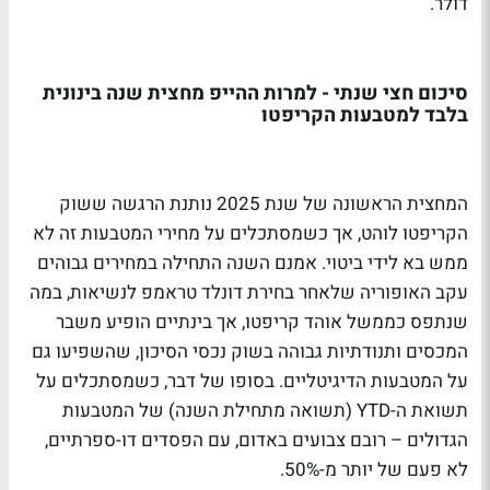
דולר.
סיכום חצי שנתי - למרות ההייפ מחצית שנה בינונית
בלבד למטבעות הקריפטו
המחצית הראשונה של שנת 2025 נותנת הרגשה ששוק
הקריפטו לוהט
, אך כשמסתכלים על מחירי המטבעות זה לא
ממש בא לידי ביטוי. אמנם השנה התחילה במחירים גבוהים
עקב האופוריה שלאחר בחירת דונלד טראמפ לנשיאות, במה
שנתפס כממשל אוהד קריפטו, אך בינתיים הופיע משבר
המכסים ותנודתיות גבוהה בשוק נכסי הסיכון, שהשפיעו גם
על המטבעות הדיגיטליים. בסופו של דבר, כשמסתכלים על
תשואת ה-YTD (תשואה מתחילת השנה) של המטבעות
הגדולים – רובם צבועים באדום, עם הפסדים דו-ספרתיים,
לא פעם של יותר מ-50%.