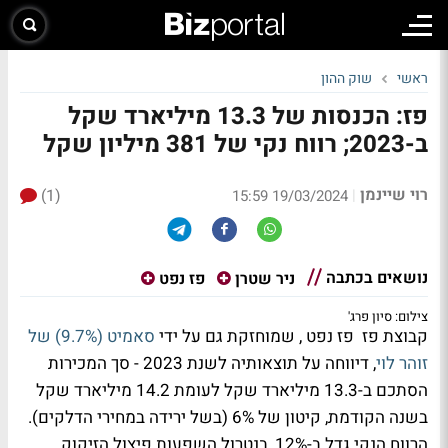
ראשי
שוק ההון
פז: הכנסות של 13.3 מיליארד שקל
ב-2023; רווח נקי של 381 מיליון שקל
רוי שיינמן
(1)
|
19/03/2024 15:59
נושאים בכתבה
ניר שטרן
פז נפט
צילום: סיון פרג'
קבוצת פז פז נפט , שמוחזקת גם על ידי
סאמיט (9.7%) של
זוהר לוי
, דיווחה על תוצאותיה לשנת 2023 - סך המכירות
הסתכם ב-13.3 מיליארד שקל לעומת 14.2 מיליארד שקל
בשנה הקודמת, קיטון של 6% (בשל ירידה במחירי הדלקים).
הרווח הנקי גדל ב-12%, בנטרול השפעות פיצול הזיקוק,