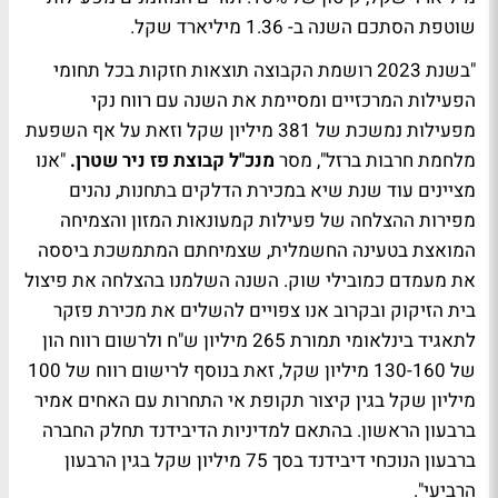
שוטפת הסתכם השנה ב- 1.36 מיליארד שקל.
"בשנת 2023 רושמת הקבוצה תוצאות חזקות בכל תחומי
הפעילות המרכזיים ומסיימת את השנה עם רווח נקי
מפעילות נמשכת של 381 מיליון שקל וזאת על אף השפעת
מלחמת חרבות ברזל", מסר
מנכ"ל קבוצת פז ניר שטרן.
"אנו
מציינים עוד שנת שיא במכירת הדלקים בתחנות, נהנים
מפירות ההצלחה של פעילות קמעונאות המזון והצמיחה
המואצת בטעינה החשמלית, שצמיחתם המתמשכת ביססה
את מעמדם כמובילי שוק. השנה השלמנו בהצלחה את פיצול
בית הזיקוק ובקרוב אנו צפויים להשלים את מכירת פזקר
לתאגיד בינלאומי תמורת 265 מיליון ש"ח ולרשום רווח הון
של 130-160 מיליון שקל, זאת בנוסף לרישום רווח של 100
מיליון שקל בגין קיצור תקופת אי התחרות עם האחים אמיר
ברבעון הראשון. בהתאם למדיניות הדיבידנד תחלק החברה
ברבעון הנוכחי דיבידנד בסך 75 מיליון שקל בגין הרבעון
הרביעי".