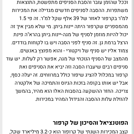
וככל שהזמן עובר והסבת הסניפים מתפשטת, התוצאות
משתפרות.
ההסבה לסניפים חדשים מגדילה את המכירות
למ"ר בקרפור לאזור של 39 אלף שקל למ"ר. זה פי 1.5
מהמספרים שקרפור היתה יינות ביתן. מי שלא מבין איך זה
יכול להיות מוזמן לסניף של מגה-יינות ביתן בהרא"ה פינת
הרצל ברמת גן. זה סניף לפני הסבה ויש בו לקוחות בודדים.
צמוד אליו יש סניף של ויקטורי - והוא מפוצץ באנשים.
מהמצב של הסניף הנוכחי של מגה, אפשר רק לעלות. יש עוד
סניפים רבים שיעברו הסבה וזה יביא את הסניפים ואת
קרפור במכלול להציג שיפור כולל במרווחים. זה יעלה כסף,
אבל יש אותו בקופה בזכות הגיוס והתמיכה של אלקטרה
צריכה. החזר ההשקעה בהסבות האלו הוא מהיר, בהמשך
להוזלת עלות ההסבה והגידול המהיר במכירות.
הפוטנציאל והסיכון של קרפור
קצב המכירות השנתי של קרופור הוא כ-3.2 מיליארד שקל,