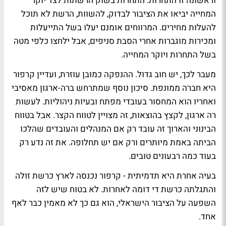
וראשונה זו התחרות. התחרות בשוק הרשתות לצד יוקר
המחייה יביאו את הציבור לבדוק, להשוות, הרשת לא תוכל
להעלות מחירים. המרווחים אומנם יעלו בשל התייעלות
ומכירות מוגברות אחרי הסבת סניפים, אבל ילחצו כלפי מטה
בשל התחרות ויוקר המחייה.
מעבר לכך, יש חוב גדול. ההנפקה כמובן עוזרת, ועדיין קרפור
היא חברה ממונפת. סיכון נוסף שמתרחש ברה-ארגון מאסיבי
ואחריו הוא המחסור בעובדי מפתח ובעיות ניהוליות. לעשות
רה ארגון, לקצץ בהוצאות, זה מצויין לטווח הקצר. אבל בטווח
הבינוני והארוך זה עובד רק אם המנהלים והעובדים שהלכו
הביתה באמת מיותרים ורק אם יש תחלופה. את זה נדע רק
בעוד כמה רבעונים טובים.
בעיה אחרת היא תדמיתית - קרפור נכנסה לארץ כרשת זולה
והתגלתה כרשת די דומה לאחרות. לא בטוח שיש לזה
השפעה על הציבור הישראלי, הוא גם כך לא מאמין כבר לאף
אחד.