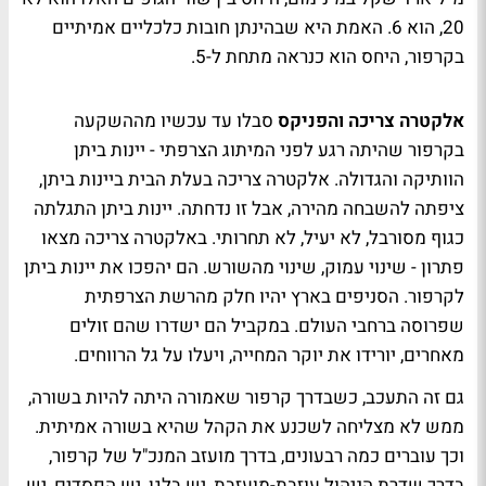
20, הוא 6. האמת היא שבהינתן חובות כלכליים אמיתיים
בקרפור, היחס הוא כנראה מתחת ל-5.
אלקטרה צריכה והפניקס
סבלו עד עכשיו מההשקעה
בקרפור שהיתה רגע לפני המיתוג הצרפתי - יינות ביתן
הוותיקה והגדולה. אלקטרה צריכה בעלת הבית ביינות ביתן,
ציפתה להשבחה מהירה, אבל זו נדחתה. יינות ביתן התגלתה
כגוף מסורבל, לא יעיל, לא תחרותי. באלקטרה צריכה מצאו
פתרון - שינוי עמוק, שינוי מהשורש. הם יהפכו את יינות ביתן
לקרפור. הסניפים בארץ יהיו חלק מהרשת הצרפתית
שפרוסה ברחבי העולם. במקביל הם ישדרו שהם זולים
מאחרים, יורידו את יוקר המחייה, ויעלו על גל הרווחים.
גם זה התעכב, כשבדרך קרפור שאמורה היתה להיות בשורה,
ממש לא מצליחה לשכנע את הקהל שהיא בשורה אמיתית.
וכך עוברים כמה רבעונים, בדרך מועזב המנכ"ל של קרפור,
בדרך שדרת הניהול עוזבת-מועזבת, יש בלגן, יש הפסדים, יש