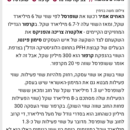
צילום: משה בנימין
האחים אמיר
רכשו את
שופרסל
לפי שווי של 6 מיליארד
שקל, ומאז השווי עלה ל-6.7 מיליארד שקל. ב
קרפור
הגדילו
המחזיקים הקיימים -
אלקטרה צריכה והפניקס
את
השקעתם לצד השקעה של איש העסקים
סימון פינטו
,
הבעלים של קבוצת PFH בתחום הלוגיסטיקה ונדל"ן בצרפת.
השווי בהנפקת
קרפור
הוא 300 מיליון שקל, אבל זה לא
אומר ששופרסל שווה פי 20 מקרפור.
שווי בשוק או שווי עסקה, רחוק מלהיות שווי פעילות. שווי
פעילות מבטא גם את המימון-האשראי שיש בעסק.
לשופרסל יש 1.3 מיליארד שקל של חוב ומכאן ששווי
הפעילות שלה מסתכם ב-8 מיליארד שקל (שווי הפעילות
פחות החוב שווה שווי השוק). בקרפור שווי העסקה 300
מיליון כשהחוב הוא בסדרי גודל של מעל מיליארד, די קרוב
לחוב של שופרסל. מדובר על שווי פעילות של כ-1.3
מיליארד שקל במינימום, היחס בין שווי הגופים האלו הוא לא