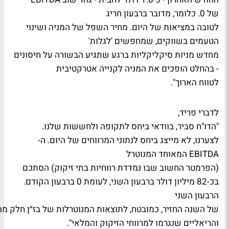
של 0. כלומר, מדובר ברבעון חריג
לטובה במציאות של היום. מחיר השפל של המניה ושינוי
הטעמים בשווקים, שמחפשים 'לגלות'
מחדש מניות סיקליקליות ברגע שתגיע הבשורה על חיסונים
- בהחלט הופכים את המניה לקנייה אטרקטיבית
לטווח הארוך".
לדברי פריד,
"הדו"ח סביר, בוודאי ביחס לתקופה ולחששות שלנו.
לצערנו, לא מייצג ביחס לנתוני המרווחים של היום. ה-
EBITDA המאוחד המנוטרל
(הפרמטר החשוב שבו נמדדת רווחיות בתי זיקוק) הסתכם
בכ-82 מיליון דולר ברבעון השני, לעומת 0 ברבעון הקודם.
הרבעון השני
של השנה החזיר, כמובטח, לתוצאות המנוטרלות של בז״ן חלק מ
והריאליים שנגרמו למרווחי הזיקוק והמלאי".