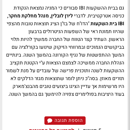
גם בבית ההשקעות IBI סבורים כי המניה נמצאת הנקודת
כניסה אטרקטיבית. לדברי
לירן לובלין, מנהל מחלקת מחקר,
IBI בית השקעות
"הדו"ח של בז"ן הציג תוצאות טובות מהצפי
שהיוו תמונת ראי של השפעות הניטרולים ברבעון
הראשון. העתיד קצר הטווח של החברה ממשיך להיות תלוי
בביקושים הנמוכים ובמרווחי הזיקוק שינועו בקורלציה עם
המשך ההתפשטות של נגיף הקורונה בהמשך השנה. בינתיים
הנהלת החברה ממשיכה לצמצם הוצאות ע"י הקטנת תקציב
ההשקעות לשנה ותוכנית פרישה של עובדים על מנת לשמור
תזרים מאוזן. בסה"כ ניתן לומר שתוצאות מגזר הדלקים לא
היו מרשימות אך עדיין הציגו ביצועים טובים מהבנצ'מארק
בעוד היציבות בפולימרים צפויה להימשך גם בהמשך השנה.
הוספת תגובה