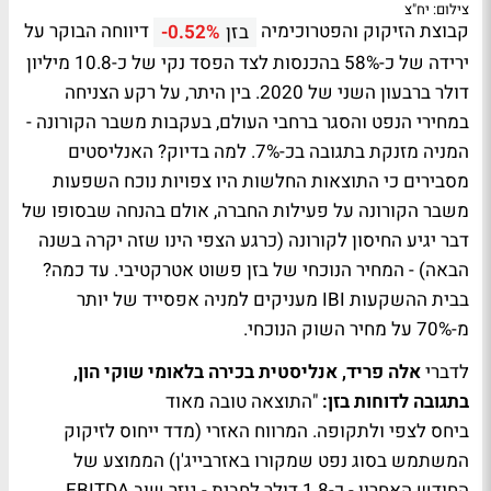
צילום: יח"צ
קבוצת הזיקוק והפטרוכימיה
דיווחה הבוקר על
בזן
-0.52%
ירידה של כ-58% בהכנסות לצד הפסד נקי של כ-10.8 מיליון
דולר ברבעון השני של 2020. בין היתר, על רקע הצניחה
במחירי הנפט והסגר ברחבי העולם, בעקבות משבר הקורונה -
המניה מזנקת בתגובה בכ-7%. למה בדיוק? האנליסטים
מסבירים כי התוצאות החלשות היו צפויות נוכח השפעות
משבר הקורונה על פעילות החברה, אולם בהנחה שבסופו של
דבר יגיע החיסון לקורונה (כרגע הצפי הינו שזה יקרה בשנה
הבאה) - המחיר הנוכחי של בזן פשוט אטרקטיבי. עד כמה?
בבית ההשקעות IBI מעניקים למניה אפסייד של יותר
מ-70% על מחיר השוק הנוכחי.
לדברי
אלה פריד, אנליסטית בכירה בלאומי שוקי הון,
בתגובה לדוחות בזן:
"התוצאה טובה מאוד
ביחס לצפי ולתקופה. המרווח האזרי (מדד ייחוס לזיקוק
המשתמש בסוג נפט שמקורו באזרבייג'ן) הממוצע של
החודש האחרון - כ-1.8 דולר לחבית - גוזר שוב EBITDA