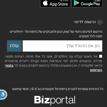
הרשמה לדיוור
הירשם לסיכום היומי של שוק ההון ולמבזקים של ביזפורטל - ניוזלטרים
חובה לכל משקיע
אני מאשר קבלת שני ניוזלטרים, אשר כל אחד מהווה רשימת תפוצה
נפרדת, בנושאים סיכום יומי והתראות חמות וקבלת דיוורים פרסומיים
בדואר אלקטרוני ו/ או באמצעות הסלולר בהתאם למפורט בסעיף 10
בתנאי
השימוש
כל הזכויות שמורות לחברת ביזפורטל תקשורת בע"מ ©
|
תנאי שימוש