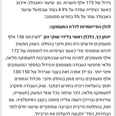
גידול של 175 אלף משרות. גם שיעור האבטלה איכזב
כאשר הצפייה עמדה על 4.9% בעוד שבפועל שיעור
האבטלה עמד על 5% בחודש ספטמבר.
להלן התייחסויות לדו"ח התעסוקה:
יונתן כץ, כלכלן ראשי בלידר שוקי הון:
"לערכתנו 156 אלף
מועסקים חדשים הינו נתון חיובי בהחלט. השוק ממשיך
להיות אופטימי מדי כאשר הציפיות היו לתוספת של 172
אלף מועסקים, למרות שידוע שבהתקרבות לתעסוקה מלאה,
מלאי מחפשי העבודה מצטמצם והגידול במספר המועסקים
איטי יותר. גם ילן אמרה זאת בעבר שגידול של 130-150
אלף מועסקים בהינו מתון בהחלט חיובי. מכלול הנתונים
תומך בהעלאת ריבית בחודש דצמבר. שוק העבודה מתקרב
לתעסוקה מלאה, ניכר שיפור בכל ענפי המשק (תעשייה,
שירותים ובנייה) וישנה עלייה מתונה בקצב האינפלציה. עם
זאת, בהחלטת הריבית הקרובה שתתקיים שישה ימים לפני
הבחירות, הפד' יתקשה להעלות את הריבית".