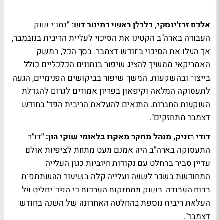
אלכס זבז'ינסקי, כלכלן ראשי במיטב דש:
"נתוני שוק
העבודה בארה"ב הקטינו את הסיכוי לעליית הריבית בנובמבר,
אך העלו את הסיכוי בחודש דצמבר. בסך הכל, המשק
האמריקאי ממשיך להציג שיפור בנתונים הכלכליים כולל
בייצור ובהשקעות. המשך שיפור בביקושים הפנימיים, הגעה
לתעסוקה המלאה וקיפאון בפריון אמורים לגרום להגדלת
השקעות החברות. התנאים להעלאת הריבית הפד' בחודש
דצמבר מתחזקים".
דודי רזניק, מנהל מחקר מאקרו בלאומי שוקי הון: "
דו"ח
התעסוקה בארה"ב היה אמנם מעט מתחת לציפיות אולם
עדיין סביר בהחלט עם נקודות חיוביות כגון העלייה
המחודשת בשכר לשעה ועלייה קלה בשיעור ההשתתפות
בכוח העבודה. בשוק מתחזקות הערכות כי הפד' יחליט על
העלאת ריבית נוספת בהחלטה האחרונה של השנה בחודש
דצמבר".